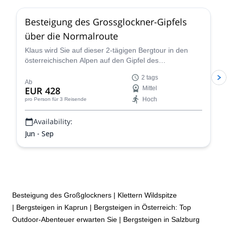
Besteigung des Grossglockner-Gipfels
über die Normalroute
Klaus wird Sie auf dieser 2-tägigen Bergtour in den
österreichischen Alpen auf den Gipfel des
Grossglockners führen. Die Aussichten sind
2 tags
atemberaubend!
Ab
EUR 428
Mittel
Hoch
pro Person
für 3 Reisende
Availability:
Jun - Sep
Besteigung des Großglockners
|
Klettern Wildspitze
|
Bergsteigen in Kaprun
|
Bergsteigen in Österreich: Top
Outdoor-Abenteuer erwarten Sie
|
Bergsteigen in Salzburg