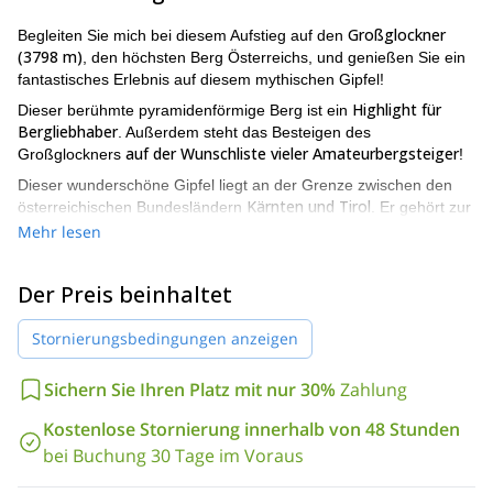
Großglockner
Begleiten Sie mich bei diesem Aufstieg auf den
(3798 m)
, den höchsten Berg Österreichs, und genießen Sie ein
fantastisches Erlebnis auf diesem mythischen Gipfel!
Highlight für
Dieser berühmte pyramidenförmige Berg ist ein
Bergliebhaber
. Außerdem steht das Besteigen des
auf der Wunschliste vieler Amateurbergsteiger
Großglockners
!
Dieser wunderschöne Gipfel liegt an der Grenze zwischen den
Kärnten und Tirol
österreichischen Bundesländern
. Er gehört zur
Hohen Tauern
Zentralen
-Gruppe entlang des Hauptkamms der
Mehr lesen
Ostalpen
. Außerdem bietet er verschiedene Schwierigkeitsgrade
für den Aufstieg, von einer leichten Gletschertour bis zu einer
Der Preis beinhaltet
Eisklettertour.
Darüber hinaus können wir in einer der Hütten rund um den Berg
Stornierungsbedingungen anzeigen
kulinarische Köstlichkeiten genießen
. In diesem Gebiet finden
wir viele Hütten, wie die Luckner-, die Salm- und die Stüdlhütte,
Sichern Sie Ihren Platz mit nur 30%
Zahlung
unter anderem. Am wichtigsten ist, dass wir einmal auf dem
Gipfel des Großglockners
atemberaubende Ausblicke auf die
Kostenlose Stornierung innerhalb von 48 Stunden
umliegenden Berge genießen werden!
bei Buchung 30 Tage im Voraus
Bitte kontaktieren Sie mich, wenn Sie mich beim Aufstieg auf
den Großglockner begleiten möchten! Ich werde Ihnen alle