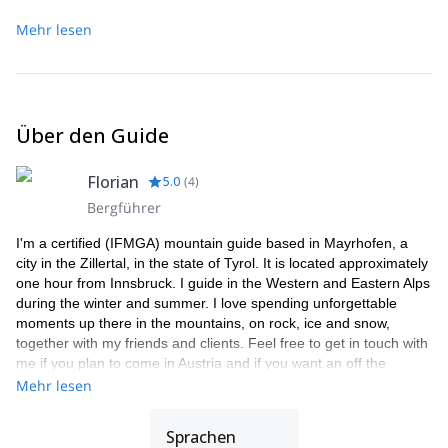
Mehr lesen
Über den Guide
Florian
5.0
(
4
)
Bergführer
I'm a certified (IFMGA) mountain guide based in Mayrhofen, a
city in the Zillertal, in the state of Tyrol. It is located approximately
one hour from Innsbruck. I guide in the Western and Eastern Alps
during the winter and summer. I love spending unforgettable
moments up there in the mountains, on rock, ice and snow,
together with my friends and clients. Feel free to get in touch with
me if you plan to come in Austria and if you want an off the
beaten tracks experience.
Mehr lesen
Sprachen