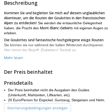
Beschreibung
Kommen Sie und begleiten Sie mich auf diesem unglaublichen
Abenteuer, um die Routen der Goulottes in den französischen
Alpen zu entdecken
! Sie werden die erstaunliche Gelegenheit
Mont-Blanc-Gebiets
haben, die Pracht des
mit eigenen Augen zu
erleben.
Die Goulottes sind fantastische hochgelegene eisige Routen
.
Sie können sie nur während der kalten Winterzeit durchqueren.
Hier nimmt der Begriff „Eisklettern“ Gestalt an.
Machen Sie sich bereit, Frieden, Stille, Einsamkeit zu erleben. Am
Mehr lesen
wichtigsten ist, dass Sie bei den Goulottes eine Achterbahn
intensiver Emotionen erleben werden. Ich versichere Ihnen, dass
Der Preis beinhaltet
Sie nach dem Abenteuer vollkommen zufrieden und gesättigt
nach Hause zurückkehren werden.
Preisdetails
Sie können die Dauer der Eiskletterreise wählen, entweder 1
oder 2 Tage
. Außerdem können Sie einige spektakuläre Routen
Der Preis beinhaltet nicht die Ausgaben des Guides
auswählen, die Sie erklimmen möchten:
(Unterkunft, Mahlzeiten, Liftkarten, etc).
20 Euro/Person für Eispickel, Gurtzeug, Steigeisen und Helm.
Im Mont Blanc du Tacul: Cheré, Lafaille, Valeria, Modica
Noury und Gabarrou/Albinoni
Stornierungsbedingungen anzeigen