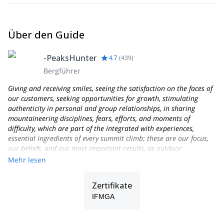
Über den Guide
-PeaksHunter
4.7
(
439
)
Bergführer
Giving and receiving smiles, seeing the satisfaction on the faces of
our customers, seeking opportunities for growth, stimulating
authenticity in personal and group relationships, in sharing
mountaineering disciplines, fears, efforts, and moments of
difficulty, which are part of the integrated with experiences,
essential ingredients of every summit climb: these are our focus,
our beliefs, and our most important results, as outdoor
Professionals and as people who love the mountains and their
Mehr lesen
work as Alpine Guides!
Founded in 2013, PEAKSHUNTER Mountain Guides is a team of
Zertifikate
IFMGA-certified Mountain Professionals and outdoor activities
IFMGA
experts, based in the town of Aosta, not far from Courmayeur-
Chamonix, on the Italian side of the Mont Blanc massif.