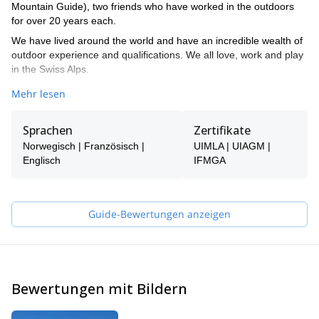
Mountain Guide), two friends who have worked in the outdoors
for over 20 years each.
We have lived around the world and have an incredible wealth of
outdoor experience and qualifications. We all love, work and play
in the Swiss Alps.
We love sharing our local environment with guests and helping
Mehr lesen
them to get the best out of their holidays. We have trips going out
most weeks so come and join us or contact us if you would like
Sprachen
Zertifikate
something similar on a different date.
Norwegisch | Französisch |
UIMLA | UIAGM |
Englisch
IFMGA
Guide-Bewertungen anzeigen
Bewertungen mit Bildern