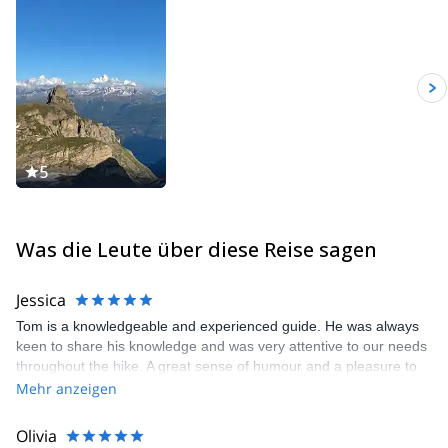
5
Was die Leute über diese Reise sagen
Jessica
Tom is a knowledgeable and experienced guide. He was always
keen to share his knowledge and was very attentive to our needs
throughout the hike. A great sense of humour and a pleasure to
be with, we laughed with &amp; at him throughout!
Mehr anzeigen
Olivia