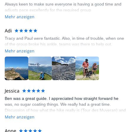
Always keen to make sure everyone is having a good time and
adjusts pace excellently for the required group
Mehr anzeigen
Adi
Tracy and Paul were fantastic. Also, in time of trouble, when one
of the group broke his ankle, teams was there to help out.
Mehr anzeigen
Jessica
Ben was a great guide. I appreciated how straight forward he
was, no sugar coating things. We really had a great time.
Discussion of how what the hike really is (Tour des Muveran) and
the level of difficulty required should be explained in the tour
Mehr anzeigen
synopsis. As it is, I don’t think most people on the tour were ready
for that level.
Anne