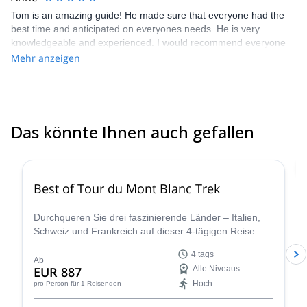
Tom is an amazing guide! He made sure that everyone had the
best time and anticipated on everyones needs. He is very
knowledgeable and experienced. I would recommend everyone
booking a tour with him!
Mehr anzeigen
Das könnte Ihnen auch gefallen
4.8
(
37
)
Best of Tour du Mont Blanc Trek
Durchqueren Sie drei faszinierende Länder – Italien,
Schweiz und Frankreich auf dieser 4-tägigen Reise
entlang des ikonischen Tour du Mont Blanc. Diese
4 tags
sorgfältig kuratierte Wanderung zeigt das Wesen des
Ab
EUR 887
Alle Niveaus
Tour du Mont Blanc und ermöglicht es Ihnen, die
Hoch
pro Person
für 1 Reisenden
vielfältige Schönheit und das reiche kulturelle Erbe der
Region in einem komprimierten, aber unvergesslichen