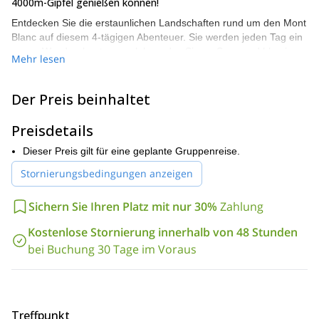
4000m-Gipfel genießen können!
Entdecken Sie die erstaunlichen Landschaften rund um den Mont
Blanc auf diesem 4-tägigen Abenteuer. Sie werden jeden Tag ein
neues Wanderabenteuer erleben, das Sie an Seen und blumigen
Mehr lesen
Wiesen vorbeiführt, mit dem Mont Blanc, dem Matterhorn und
anderen emblematischen Gipfeln im Hintergrund. Sie finden
unten eine detaillierte Reiseroute.
Der Preis beinhaltet
Beachten Sie, dass dies zwar ein entspanntes Wanderabenteuer
Preisdetails
ist, Sie jedoch in relativer Höhe und langen Stunden wandern
werden. Daher ist ein guter Fitnesslevel ein Muss. Natürlich
Dieser Preis gilt für eine geplante Gruppenreise.
werden wir da sein, um Ihnen bei jedem Schritt zu helfen und Sie
zu führen!
Stornierungsbedingungen anzeigen
Sind Sie also bereit, sich einem unvergesslichen 4-tägigen
Sichern Sie Ihren Platz mit nur 30%
Zahlung
Trekking-Abenteuer in den Alpen anzuschließen? Dann
kontaktieren Sie uns noch heute und lassen Sie uns Ihr ‘Vues de
Kostenlose Stornierung innerhalb von 48 Stunden
Mont Blanc’ Hütte-zu-Hütte-Abenteuer planen!
bei Buchung 30 Tage im Voraus
Treffpunkt