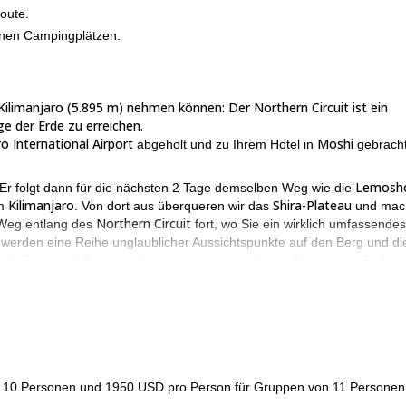
Route.
enen Campingplätzen.
ilimanjaro (5.895 m) nehmen können: Der Northern Circuit ist ein
e der Erde zu erreichen.
ro International Airport
Moshi
abgeholt und zu Ihrem Hotel in
gebrach
Lemosh
 Er folgt dann für die nächsten 2 Tage demselben Weg wie die
Kilimanjaro
Shira-Plateau
em
. Von dort aus überqueren wir das
und mac
Northern Circuit
 Weg entlang des
fort, wo Sie ein wirklich umfassendes
werden eine Reihe unglaublicher Aussichtspunkte auf den Berg und di
die Ruhe und Gelassenheit der ruhigen nördlichen Hänge des Gipfels
guter körperlicher Verfassung
s die Teilnehmer dieser Reise in
sind.
alls empfohlen.
dem Northern Circuit zu besteigen, ist eine Reise, an die Sie sich im
er magischen Reise teilzunehmen, müssen Sie nur eine Anfrage send
is 10 Personen und 1950 USD pro Person für Gruppen von 11 Personen
se zum Gipfel des Kilimanjaro entlang der Marangu-Route an.