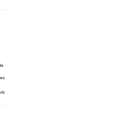
de
ees
fit
des.