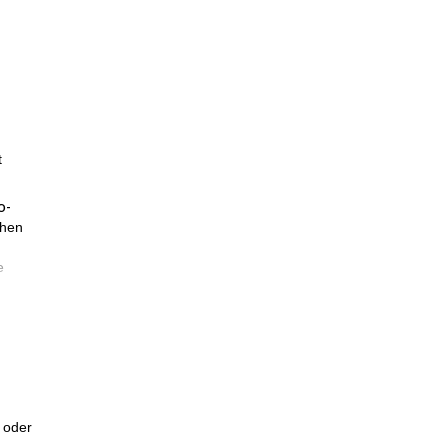
t
o-
hen
e
en.
 oder