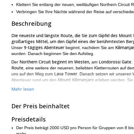
Klettern Sie entlang der neuen, weitläufigen Northern Circuit 
Verbringen Sie Ihre Nächte während der Reise auf verschied
Beschreibung
Die neueste und längste Route, die Sie zum Gipfel des Mount K
großartiges Mittel, um den Gipfel eines der berühmtesten Berg
9-tägiges Abenteuer
Kilimanja
Unser
beginnt, nachdem Sie am
wurden. Danach beginnen Sie den Aufstieg.
Northern Circuit beginnt im Westen,
Londorossi Gate
Der
am
.
Route
, eine weitere der neueren, beliebten Kletterrouten auf d
Lava Tower
uns auf den Weg zum
. Danach setzen wir unseren
Mount Kilimanjaro
Abenteuer rund um den
erleben werden. Sie 
tansanische
umliegende
Landschaft genießen. Sie werden auch 
Mehr lesen
genießen, die sich auf der östlichen Seite des Gipfels befinden.
9 Tage
Da wir
klettern werden, ist es zwingend erforderlich, das
Der Preis beinhaltet
Vorerfahrungen im Klettern auf ähnlichem Gelände werden ebenf
Den Kilimanjaro auf einer so langen und malerischen Route wie 
Preisdetails
Laufe Ihres Lebens immer wieder erinnern werden. Um an dies
Der Preis beträgt 2000 USD pro Person für Gruppen von 8 b
5-tägige Rei
Wenn die Zeit ein Problem ist, bieten wir auch eine
mehr.