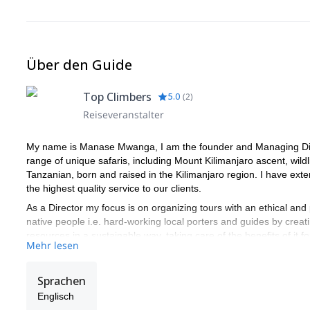
Über den Guide
Top Climbers
5.0
(
2
)
Reiseveranstalter
My name is Manase Mwanga, I am the founder and Managing Direc
range of unique safaris, including Mount Kilimanjaro ascent, wildl
Tanzanian, born and raised in the Kilimanjaro region. I have ex
the highest quality service to our clients.
As a Director my focus is on organizing tours with an ethical and 
native people i.e. hard-working local porters and guides by creati
resources in a sustainable way, taking care of the benefits of it 
Mehr lesen
WE are the guides and we always take care of your satisfaction.
Sprachen
Englisch