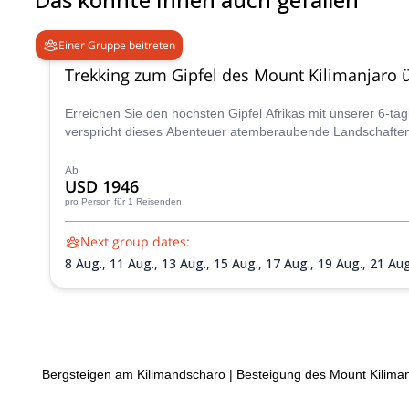
Einer Gruppe beitreten
Trekking zum Gipfel des Mount Kilimanjaro 
Erreichen Sie den höchsten Gipfel Afrikas mit unserer 6-tä
verspricht dieses Abenteuer atemberaubende Landschaften,
Ab
USD 1946
pro Person
für 1 Reisenden
Next group dates:
8 Aug.,
11 Aug.,
13 Aug.,
15 Aug.,
17 Aug.,
19 Aug.,
21 Aug
Okt.,
9 Okt.,
12 Okt.,
14 Okt.,
16 Okt.,
18 Okt.,
21 Okt.,
23
Dez.,
16 Dez.,
19 Dez.,
23 Dez.,
26 Dez.,
30 Dez.
Bergsteigen am Kilimandscharo
|
Besteigung des Mount Kiliman