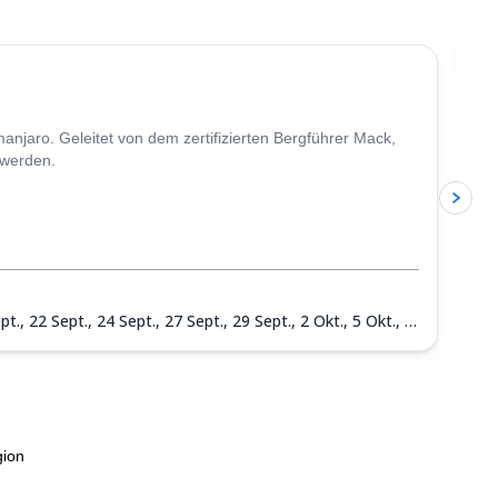
4.6
(
11
)
Ei
njaro. Geleitet von dem zertifizierten Bergführer Mack,
 werden.
pt.,
22 Sept.,
24 Sept.,
27 Sept.,
29 Sept.,
2 Okt.,
5 Okt.,
7
ov.,
21 Nov.,
25 Nov.,
28 Nov.,
2 Dez.,
5 Dez.,
9 Dez.,
12
gion