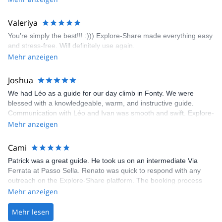
enjoyed the climbs and completed 8 routes in the Sesimbra/Azoia
area. The weather was perfect, no direct sun and cool enough to
Valeriya
enjoy the climbs. Explore-Share made booking an outdoor
You’re simply the best!!! :))) Explore-Share made everything easy
climbing experience in Lisbon extremely easy. Luis, our guide,
and stress-free. Will definitely use again.
was fantastic, and the platform’s organization was flawless.
Mehr anzeigen
Joshua
We had Léo as a guide for our day climb in Fonty. We were
blessed with a knowledgeable, warm, and instructive guide.
Communication with Léo and Ivan was smooth and swift. Explore-
Share was excellent in arranging everything for our day climb.
Mehr anzeigen
The communication was quick, and the platform was easy to use,
making our adventure stress-free.
Cami
Patrick was a great guide. He took us on an intermediate Via
Ferrata at Passo Sella. Renato was quick to respond with any
outreach on the Explore-Share platform. The booking process
was straightforward, and once Patrick was confirmed, all went
Mehr anzeigen
well. It was a wonderful experience, and I’d highly recommend
the platform.
Mehr lesen