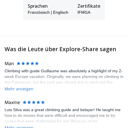
Sprachen
Zertifikate
Französisch | Englisch
IFMGA
Was die Leute über Explore-Share sagen
Man
Climbing with guide Guillaume was absolutely a highlight of my 2-
week Europe vacation. Originally, we were planning on climbing in
the Calanques, but the park was closed due to wind and fire
danger. Guillaume chose another amazing location (Pic de
Mehr anzeigen
Bretagne) based on my climbing abilities and preferences and
kindly offered train station pick-up and hotel drop off, which I
Maxine
appreciated very much. The multi-pitch route we did was not only
Luis Silva was a great climbing guide and belayer! He taught me
fun but also the right amount of challenge, which I thoroughly
how to do moves that were difficult and encouraged me to try
enjoyed. The communication from the team (Gauthier) was
routes that were challenging for me! Because of his
prompt and clear—highly recommend!
encouragement, I managed to complete these routes! I really
Mehr anzeigen