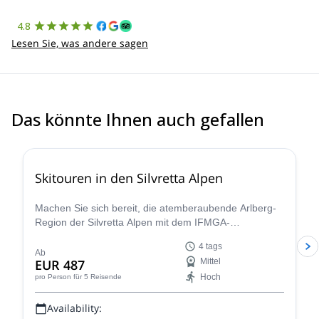
4.8
Lesen Sie, was andere sagen
Das könnte Ihnen auch gefallen
4.4
(
5
)
Skitouren in den Silvretta Alpen
Machen Sie sich bereit, die atemberaubende Arlberg-
Region der Silvretta Alpen mit dem IFMGA-
zertifizierten Guide Renato zu erkunden. Bezwingen
4 tags
Sie ikonische Gipfel wie den Piz Buin und entdecken
Ab
EUR 487
Mittel
Sie die vielen versteckten Täler, die auf Sie warten.
Hoch
pro Person
für 5 Reisende
Availability: