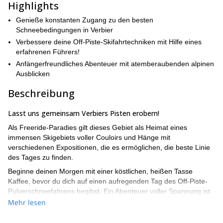
Highlights
Genieße konstanten Zugang zu den besten
Schneebedingungen in Verbier
Verbessere deine Off-Piste-Skifahrtechniken mit Hilfe eines
erfahrenen Führers!
Anfängerfreundliches Abenteuer mit atemberaubenden alpinen
Ausblicken
Beschreibung
Lasst uns gemeinsam Verbiers Pisten erobern!
Als Freeride-Paradies gilt dieses Gebiet als Heimat eines
immensen Skigebiets voller Couloirs und Hänge mit
verschiedenen Expositionen, die es ermöglichen, die beste Linie
des Tages zu finden.
Beginne deinen Morgen mit einer köstlichen, heißen Tasse
Kaffee, bevor du dich auf einen aufregenden Tag des Off-Piste-
Pulverschneefahrens begibst. Ein Abenteuer voller Spannung ist
garantiert!
Mehr lesen
Erkunde die weltberühmte Ferienortstadt Verbier, wo du überall