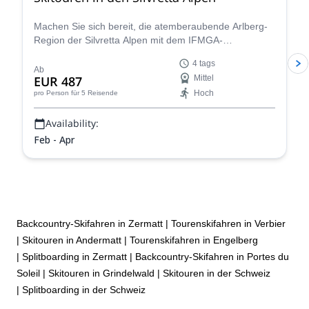
Machen Sie sich bereit, die atemberaubende Arlberg-
Region der Silvretta Alpen mit dem IFMGA-
zertifizierten Guide Renato zu erkunden. Bezwingen
4 tags
Sie ikonische Gipfel wie den Piz Buin und entdecken
Ab
EUR 487
Mittel
Sie die vielen versteckten Täler, die auf Sie warten.
Hoch
pro Person
für 5 Reisende
Availability:
Feb - Apr
Backcountry-Skifahren in Zermatt
|
Tourenskifahren in Verbier
|
Skitouren in Andermatt
|
Tourenskifahren in Engelberg
|
Splitboarding in Zermatt
|
Backcountry-Skifahren in Portes du
Soleil
|
Skitouren in Grindelwald
|
Skitouren in der Schweiz
|
Splitboarding in der Schweiz