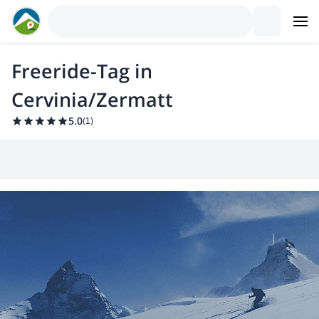
Freeride-Tag in
Cervinia/Zermatt
5.0
(
1
)