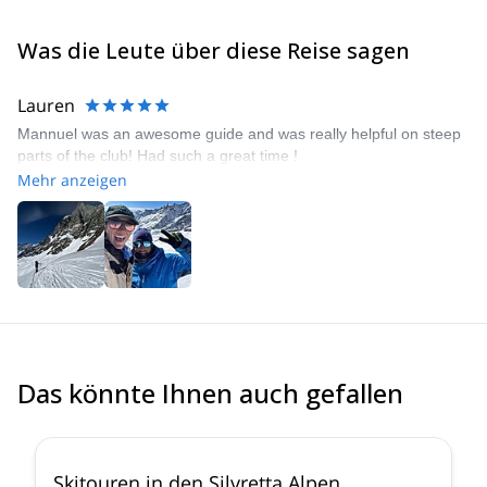
Was die Leute über diese Reise sagen
Lauren
Mannuel was an awesome guide and was really helpful on steep
parts of the club! Had such a great time !
Mehr anzeigen
Das könnte Ihnen auch gefallen
4.4
(
5
)
Skitouren in den Silvretta Alpen