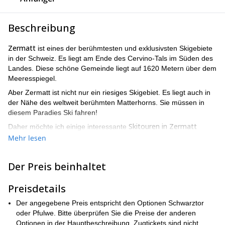
Beschreibung
Zermatt
ist eines der berühmtesten und exklusivsten Skigebiete
in der Schweiz. Es liegt am Ende des Cervino-Tals im Süden des
Landes. Diese schöne Gemeinde liegt auf 1620 Metern über dem
Meeresspiegel.
Aber Zermatt ist nicht nur ein riesiges Skigebiet. Es liegt auch in
der Nähe des weltweit berühmten Matterhorns. Sie müssen in
diesem Paradies Ski fahren!
Skitouren in Zermatt
Daher möchte ich einige interessante
anbieten. Sie dauern nicht länger als einen Tag. Auf diese Weise
Mehr lesen
können Sie ein echtes Gefühl für den Ort bekommen und in
seinen schönsten Ecken Ski fahren.
Der Preis beinhaltet
Die unten vorgeschlagenen Programme sind sowohl für Anfänger
als auch für fortgeschrittene Skifahrer im Gelände geeignet.
Preisdetails
BREITHORN (4164 M)
Der angegebene Preis entspricht den Optionen Schwarztor
Wir starten über das Schwarztor oder den Theodulgletscher. Der
oder Pfulwe. Bitte überprüfen Sie die Preise der anderen
Aufstieg dauert zwischen 1,5 und 2 Stunden. Dann können wir
Optionen in der Hauptbeschreibung. Zugtickets sind nicht