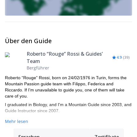
Sie jetzt Kontakt mit mir auf. Zermatt wartet auf Sie. Und ich
auch!
Über den Guide
Roberto “Rouge” Rossi & Guides’
4.9
(
39
)
Team
Bergführer
Roberto “Rouge” Rossi, born on 24/02/1976 in Turin, forms the
Mountain Passion guide team with Filippo, Federica and
Riccardo. If I’m unavailable to guide you, one of them will take
care of you.
I graduated in Biology, and I'm a Mountain Guide since 2003, and
Guide Instructor since 2007.
I'm enthusiastic for all that is mountains and verticality, practice
Mehr lesen
360-degree mountaineering, with a large number of climbs along
the entire Western Alpine arc where I've made all kinds of climbs