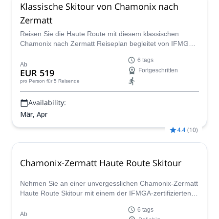
Klassische Skitour von Chamonix nach
Zermatt
Reisen Sie die Haute Route mit diesem klassischen
Chamonix nach Zermatt Reiseplan begleitet von IFMGA-
zertifiziertem Bergführer Renato.
6 tags
Ab
EUR 519
Fortgeschritten
pro Person
für 5 Reisende
Availability:
Mär, Apr
4.4
(
10
)
Chamonix-Zermatt Haute Route Skitour
Nehmen Sie an einer unvergesslichen Chamonix-Zermatt
Haute Route Skitour mit einem der IFMGA-zertifizierten
Guides im Peakshunter-Team teil! Durchqueren Sie das
6 tags
Herz der Alpen und erleben Sie die atemberaubende
Ab