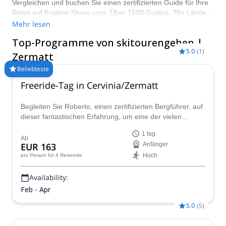
Vergleichen und buchen Sie einen zertifizierten Guide für Ihre
Reise auf Explore-Share.com: Über 1500 Guides, 70+ Länder
und mehr als 8000 verschiedene Programme zur Auswahl.
Mehr lesen
Wählen Sie aus unserer Auswahl an Backcountry-Skifahrten in
Top-Programme von skitourengehen |
Zermatt. Die Berge rufen!
5.0
(
1
)
Zermatt
Beliebteste
Freeride-Tag in Cervinia/Zermatt
Begleiten Sie Roberto, einen zertifizierten Bergführer, auf
dieser fantastischen Erfahrung, um eine der vielen
Skitourenoptionen in Zermatt an nur einem Tag zu
1 tag
entdecken.
Ab
EUR 163
Anfänger
Hoch
pro Person
für 4 Reisende
Availability:
Feb - Apr
5.0
(
5
)