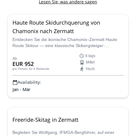
Lesen Sie, was andere sagen
Haute Route Skidurchquerung von
Chamonix nach Zermatt
Entdecken Sie die ikonische Chamonix–Zermatt Haute
Route Skitour — eine klassische Skibergsteiger-
Durchquerung über hochalpine Gletscher mit täglichen
8 tags
Abfahrten unter emblematischen Gipfeln wie dem
Ab
EUR 952
Mittel
Matterhorn und der Dent Blanche.
Hoch
pro Person
für 4 Reisende
Availability:
Jan - Mär
Freeride-Skitag in Zermatt
Begleiten Sie Wolfgang, IFMGA-Bergführer, auf einer