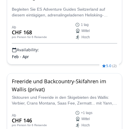
Begleiten Sie ES Adventure Guides Switzerland auf
diesem eintägigen, adrenalingeladenen Heliskiing-
Abenteuer in den malerischen Schweizer Alpen.
1 tag
Ab
CHF 168
Mittel
Hoch
pro Person
für 6 Reisende
Availability:
Feb - Apr
5.0
(
2
)
Freeride und Backcountry-Skifahren im
Wallis (privat)
Skitouren und Freeride in den Skigebieten des Wallis:
Verbier, Crans Montana, Saas Fee, Zermatt... mit Yann,
einem IFMGA-zertifizierten Bergführer.
+1 tags
Ab
CHF 146
Mittel
Hoch
pro Person
für 6 Reisende