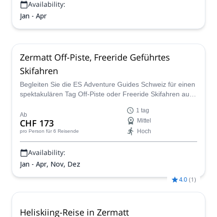
Availability:
Jan - Apr
Zermatt Off-Piste, Freeride Geführtes
Skifahren
Begleiten Sie die ES Adventure Guides Schweiz für einen
spektakulären Tag Off-Piste oder Freeride Skifahren auf
den Pulverschneehängen von Zermatt in den Schweizer
1 tag
Alpen.
Ab
CHF 173
Mittel
Hoch
pro Person
für 6 Reisende
Availability:
Jan - Apr, Nov, Dez
4.0
(
1
)
Heliskiing-Reise in Zermatt