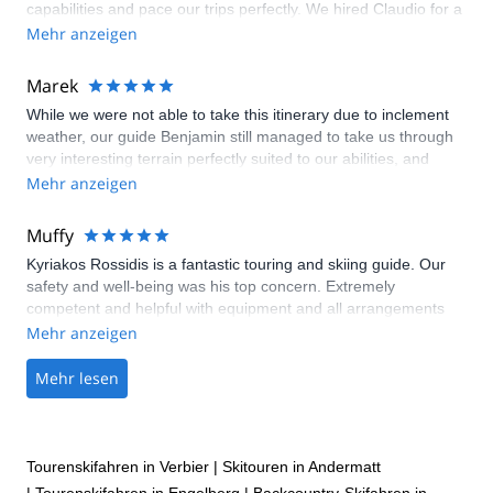
capabilities and pace our trips perfectly. We hired Claudio for a
small group trip on two occasions in 2018 and 2019 and will go
Mehr anzeigen
with him again in 2021 if we can. Our attempts at the Haute
Route both failed after 4-5 days due to bad weather, but
Marek
sooner or later we will complete it!
While we were not able to take this itinerary due to inclement
weather, our guide Benjamin still managed to take us through
very interesting terrain perfectly suited to our abilities, and
even adjusted his schedule to find some sunny days. My son
Mehr anzeigen
and I had a great time and learned a lot. These will be
memories for a life time. Thank you!
Muffy
Kyriakos Rossidis is a fantastic touring and skiing guide. Our
safety and well-being was his top concern. Extremely
competent and helpful with equipment and all arrangements
with huts, etc. Also great company — low-key, friendly, sense of
Mehr anzeigen
humor. Could not ask for a better guide.
Mehr lesen
Tourenskifahren in Verbier
|
Skitouren in Andermatt
|
Tourenskifahren in Engelberg
|
Backcountry-Skifahren in