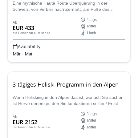
Zermatt
Eine mythische Haute Route Überquerung in der
Schweiz, von Verbier nach Zermatt, am Fuße des
Matterhorns, mit spektakulären Abfahrten. Der IFMGA-
4 tags
zertifizierte Guide Benjamin nimmt Sie mit auf diese 4-
Ab
EUR 433
Mittel
tägige Skitour, bei der Sie Gipfel wie den Pigne d'Arolla
Hoch
pro Person
für 6 Reisende
erreichen.
Availability:
Mär - Mai
3-tägiges Heliski-Programm in den Alpen
Wenn Heliskiing in den Alpen das ist, wonach Sie suchen,
ist Herve derjenige, den Sie kontaktieren sollten! Er ist ein
IFMGA-zertifizierter Bergführer und möchte Sie an die
3 tags
besten Orte in der Schweiz oder Italien für 3 Tage
Ab
EUR 2152
Mittel
bringen.
Mittel
pro Person
für 4 Reisende