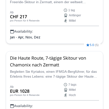
Freeride-Skitour in Zermatt, einem der weltweit
bekanntesten Skigebiete.
1 tag
Ab
CHF 217
Anfänger
Mittel
pro Person
für 4 Reisende
Availability:
Jan - Apr, Nov, Dez
5.0
(
5
)
Die Haute Route, 7-tägige Skitour von
Chamonix nach Zermatt
Begleiten Sie Kyriakos, einen IFMGA-Bergführer, für das
Erlebnis Ihres Lebens: eine 7-tägige Skitour der Haute
Route von Chamonix nach Zermatt.
7 tags
Ab
EUR 1028
Mittel
Hoch
pro Person
für 4 Reisende
Availability: