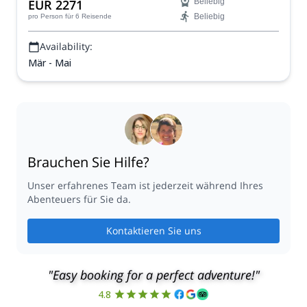
EUR 2271
Beliebig
Schönheit des Mont-Blanc-Massivs und des Matterhorns,
Beliebig
pro Person
für 6 Reisende
indem Sie herausfordernde Anstiege bewältigen und
durch unberührten Pulverschnee inmitten
Availability:
atemberaubender Landschaften gleiten.
Mär - Mai
Brauchen Sie Hilfe?
Unser erfahrenes Team ist jederzeit während Ihres
Abenteuers für Sie da.
Kontaktieren Sie uns
"Easy booking for a perfect adventure!"
4.8