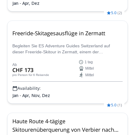
Jan - Apr, Dez
5.0
(
2
)
Freeride-Skitagesausflüge in Zermatt
Begleiten Sie ES Adventure Guides Switzerland auf
dieser Freeride-Skitour in Zermatt, einem der
berühmtesten Skigebiete der Schweizer Alpen.
1 tag
Ab
CHF 173
Mittel
Mittel
pro Person
für 6 Reisende
Availability:
Jan - Apr, Nov, Dez
5.0
(
1
)
Haute Route 4-tägige
Skitourenüberquerung von Verbier nach