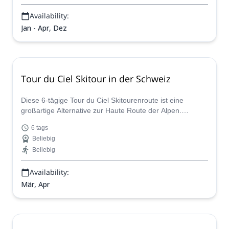
Availability:
Jan - Apr, Dez
Tour du Ciel Skitour in der Schweiz
Diese 6-tägige Tour du Ciel Skitourenroute ist eine
großartige Alternative zur Haute Route der Alpen.
Kommen Sie mit einem zertifizierten Bergführer, um sie
6 tags
zu erkunden.
Beliebig
Beliebig
Availability:
Mär, Apr