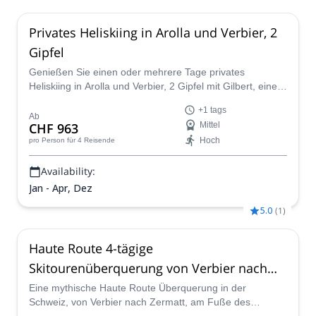
Privates Heliskiing in Arolla und Verbier, 2
Gipfel
Genießen Sie einen oder mehrere Tage privates
Heliskiing in Arolla und Verbier, 2 Gipfel mit Gilbert, einem
IFMGA-Bergführer.
+1 tags
Ab
CHF 963
Mittel
Hoch
pro Person
für 4 Reisende
Availability:
Jan - Apr, Dez
5.0
(
1
)
Haute Route 4-tägige
Skitourenüberquerung von Verbier nach
Zermatt
Eine mythische Haute Route Überquerung in der
Schweiz, von Verbier nach Zermatt, am Fuße des