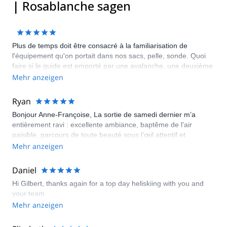
| Rosablanche sagen
Plus de temps doit être consacré à la familiarisation de
l'équipement qu'on portait dans nos sacs, pelle, sonde. Quoi
faire si le guide est emporté par une avalanche, une deuxième
radio devrait être porté par un des clients, comment utiliser les
Mehr anzeigen
émetteurs de détresse lors d'une recherche.
Ryan
Bonjour Anne-Françoise, La sortie de samedi dernier m’a
entièrement ravi : excellente ambiance, baptême de l’air
paisible, parcours de toute beauté sous l’œil attentif et
encourageant de Peter, bref un grand moment de ski, en prime
Mehr anzeigen
sous un ciel parfaitement dégagé ! Bravo pour l’organisation,
en ce compris la navette de retour et la livraison sur place des
Daniel
packs de sécurité. Merci pour tout et….à la prochaine !!!
Hi Gilbert, thanks again for a top day heliskiing with you and
your team.
Mehr anzeigen