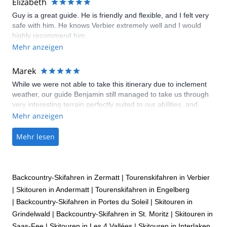
Elizabeth
Guy is a great guide. He is friendly and flexible, and I felt very
safe with him. He knows Verbier extremely well and I would
highly recommend him.
Mehr anzeigen
Marek
While we were not able to take this itinerary due to inclement
weather, our guide Benjamin still managed to take us through
very interesting terrain perfectly suited to our abilities, and
even adjusted his schedule to find some sunny days. My son
Mehr anzeigen
and I had a great time and learned a lot. These will be
memories for a life time. Thank you!
Mehr lesen
Backcountry-Skifahren in Zermatt
|
Tourenskifahren in Verbier
|
Skitouren in Andermatt
|
Tourenskifahren in Engelberg
|
Backcountry-Skifahren in Portes du Soleil
|
Skitouren in
Grindelwald
|
Backcountry-Skifahren in St. Moritz
|
Skitouren in
Saas-Fee
|
Skitouren in Les 4 Vallées
|
Skitouren in Interlaken