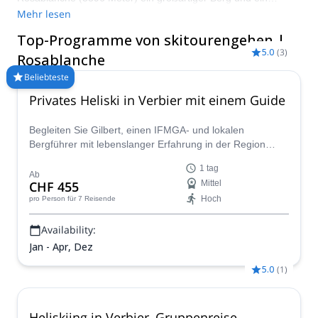
fantastischer Ort, um unberührten Pulverschnee zu finden. Es
Mehr lesen
ist auch einer der besten Orte in Europa, um Heliskiing zu
Top-Programme von skitourengehen |
betreiben.
5.0
(
3
)
Rosablanche
Beliebteste
Privates Heliski in Verbier mit einem Guide
Begleiten Sie Gilbert, einen IFMGA- und lokalen
Bergführer mit lebenslanger Erfahrung in der Region
Verbier. In seiner Begleitung genießen Sie eine private
1 tag
Heliski-Tour zwischen den besten Eisfällen und
Ab
CHF 455
Mittel
Granitklippen der Schweizer Alpen.
Hoch
pro Person
für 7 Reisende
Availability:
Jan - Apr, Dez
5.0
(
1
)
Heliskiing in Verbier, Gruppenreise