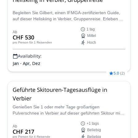
Begleiten Sie Gilbert, einen IFMGA-zertifizierten Guide,
auf dieser Heliskiing in Verbier, Gruppenreise. Erleben Sie
den Nervenkitzel des Aufstiegs und der Abfahrt von
1 tag
einem erstaunlichen Berg.
Ab
CHF 530
Mittel
Hoch
pro Person
für 1 Reisenden
Availability:
Jan - Apr, Dez
5.0
(
2
)
Geführte Skitouren-Tagesausflüge in
Verbier
Genießen Sie 1 oder mehr Tage großartigen
Pulverschnee in Verbier auf dieser geführten Skitour mit
dem IFMGA-zertifizierten Bergführer Guy. Geeignet für
+1 tags
alle Niveaus!
Ab
CHF 217
Beliebig
Beliebig
pro Person
für 4 Reisende