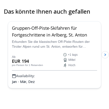
Das könnte Ihnen auch gefallen
5.0
(
13
)
Gruppen-Off-Piste-Skifahren für
Fortgeschrittene in Arlberg, St. Anton
Erkunden Sie die klassischen Off-Piste-Routen der
Tiroler Alpen rund um St. Anton, entworfen für
fortgeschrittene Skifahrer, mit IFMGA-zertifizierten
+1 tags
Piste to Powder Guides.
Ab
EUR 194
Mittel
Hoch
pro Person
für 1 Reisenden
Availability:
Jan - Mär, Dez