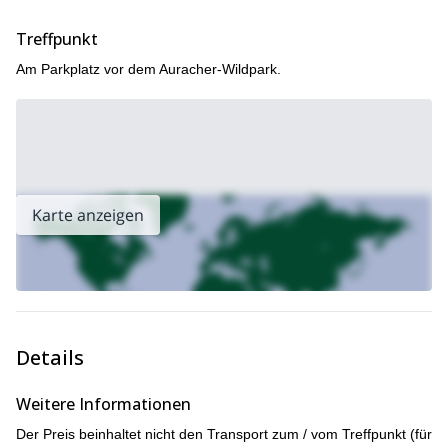
Fanden Sie dieses Angebot interessant? Dann kontaktieren Sie
Treffpunkt
mich bitte, damit wir im Winter gemeinsam losziehen können!
Ein weiteres großartiges Programm, das Sie sich ansehen
Am Parkplatz vor dem Auracher-Wildpark.
Geführtes Off-Piste-Skifahren in Sankt Anton
können, ist
.
Karte anzeigen
Details
Weitere Informationen
Der Preis beinhaltet nicht den Transport zum / vom Treffpunkt (für