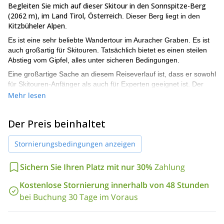
Begleiten Sie mich auf dieser Skitour in den Sonnspitze-Berg
(2062 m), im Land Tirol, Österreich
. Dieser Berg liegt in den
Kitzbüheler Alpen
.
Es ist eine sehr beliebte Wandertour im Auracher Graben. Es ist
auch großartig für Skitouren. Tatsächlich bietet es einen steilen
Abstieg vom Gipfel, alles unter sicheren Bedingungen.
Eine großartige Sache an diesem Reiseverlauf ist, dass er sowohl
für Skitouren-Anfänger als auch für Experten geeignet ist. Der
Höhenunterschied während des Programms beträgt 1044 m.
Mehr lesen
Wir folgen dem Wildalmgraben im Tal auf der Rodelbahn zum
Schild "Gebra" und steigen entlang der Spur links über relativ
Der Preis beinhaltet
steiles alpines Gelände auf. Zuerst gehen wir über die
Niederwildalm hinauf zur Hochwildalmhütte (1557 m). Rechts,
Stornierungsbedingungen anzeigen
leicht unterhalb der Hütte entlang des Wegweisers, ein paar
Meter Höhenverlust, bevor wir den steilen NW-Hang unterhalb
Sichern Sie Ihren Platz mit nur 30%
Zahlung
von Schotting queren. In einem großen Bogen durch den sehr
lichten Wald in das offene Gelände unterhalb des Gipfels. Der
Kostenlose Stornierung innerhalb von 48 Stunden
Gipfel steigt von Süden über den Kamm zum höchsten Punkt an.
bei Buchung 30 Tage im Voraus
Kitzbühel, Fieberbrunn und
Einige nahegelegene Resorts sind
Saalbach-Hinterglemm
. Wenn Sie während Ihrer Skireise in
einem von ihnen sind, ist diese 1-Tages-Option großartig!