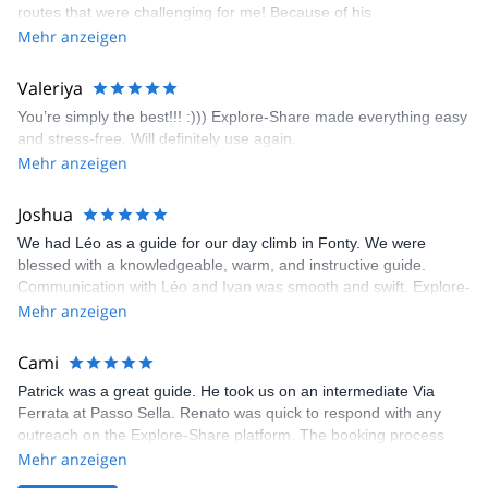
routes that were challenging for me! Because of his
prompt and clear—highly recommend!
encouragement, I managed to complete these routes! I really
Mehr anzeigen
enjoyed the climbs and completed 8 routes in the Sesimbra/Azoia
area. The weather was perfect, no direct sun and cool enough to
Valeriya
enjoy the climbs. Explore-Share made booking an outdoor
You’re simply the best!!! :))) Explore-Share made everything easy
climbing experience in Lisbon extremely easy. Luis, our guide,
and stress-free. Will definitely use again.
was fantastic, and the platform’s organization was flawless.
Mehr anzeigen
Joshua
We had Léo as a guide for our day climb in Fonty. We were
blessed with a knowledgeable, warm, and instructive guide.
Communication with Léo and Ivan was smooth and swift. Explore-
Share was excellent in arranging everything for our day climb.
Mehr anzeigen
The communication was quick, and the platform was easy to use,
making our adventure stress-free.
Cami
Patrick was a great guide. He took us on an intermediate Via
Ferrata at Passo Sella. Renato was quick to respond with any
outreach on the Explore-Share platform. The booking process
was straightforward, and once Patrick was confirmed, all went
Mehr anzeigen
well. It was a wonderful experience, and I’d highly recommend