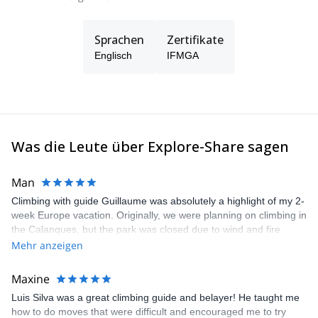
Sprachen
Zertifikate
Englisch
IFMGA
Was die Leute über Explore-Share sagen
Man
Climbing with guide Guillaume was absolutely a highlight of my 2-
week Europe vacation. Originally, we were planning on climbing in
the Calanques, but the park was closed due to wind and fire
danger. Guillaume chose another amazing location (Pic de
Mehr anzeigen
Bretagne) based on my climbing abilities and preferences and
kindly offered train station pick-up and hotel drop off, which I
Maxine
appreciated very much. The multi-pitch route we did was not only
Luis Silva was a great climbing guide and belayer! He taught me
fun but also the right amount of challenge, which I thoroughly
how to do moves that were difficult and encouraged me to try
enjoyed. The communication from the team (Gauthier) was