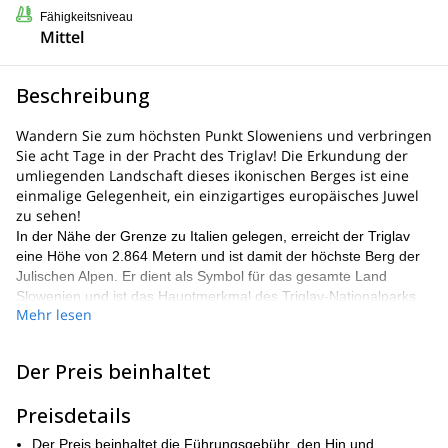
Fähigkeitsniveau
Mittel
Beschreibung
Wandern Sie zum höchsten Punkt Sloweniens und verbringen
Sie acht Tage in der Pracht des Triglav! Die Erkundung der
umliegenden Landschaft dieses ikonischen Berges ist eine
einmalige Gelegenheit, ein einzigartiges europäisches Juwel
zu sehen!
In der Nähe der Grenze zu Italien gelegen, erreicht der Triglav
eine Höhe von 2.864 Metern und ist damit der höchste Berg der
Julischen Alpen. Er dient als Symbol für das gesamte Land
Slowenien und ist das Hauptmerkmal des Triglav-Nationalparks.
Mehr lesen
Sein Name, der "drei Köpfe" bedeutet, weist auf die drei Gipfel
hin, die von Norden aus zu sehen sind.
Der Triglav umfasst einen Gletscher, und die Täler und Pässe
Der Preis beinhaltet
über das Gebirge bieten Wanderern und Reisenden
atemberaubende Schönheit. Die Tierwelt ist so vielfältig wie die
Preisdetails
Höhenlagen, und in den umliegenden Gebieten findet man eine
Fülle von Säugetieren, Vögeln und anderen Arten.
Der Preis beinhaltet die Führungsgebühr, den Hin und