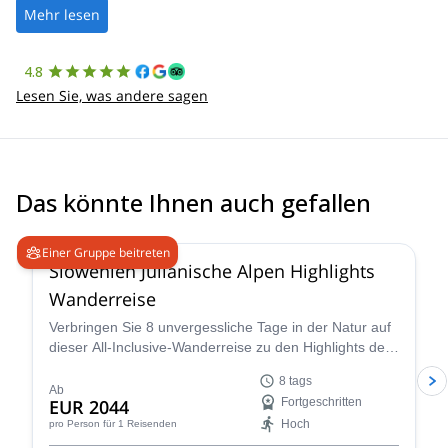
the platform.
Mehr lesen
4.8
Lesen Sie, was andere sagen
Das könnte Ihnen auch gefallen
5.0
(
2
)
Einer Gruppe beitreten
Slowenien Julianische Alpen Highlights
Wanderreise
Verbringen Sie 8 unvergessliche Tage in der Natur auf
dieser All-Inclusive-Wanderreise zu den Highlights der
Julianischen Alpen in Slowenien. Besuchen Sie einige
8 tags
der beeindruckendsten Naturorte des Landes, darunter
Ab
EUR 2044
Fortgeschritten
den Triglav-Nationalpark, den Bohinjer See, den Bleder
Hoch
pro Person
für 1 Reisenden
See und das Soča-Tal.