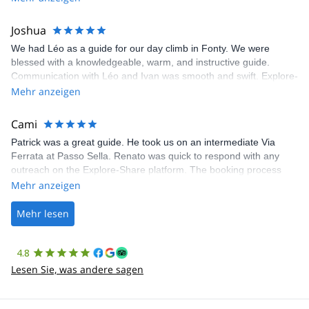
Joshua
We had Léo as a guide for our day climb in Fonty. We were
blessed with a knowledgeable, warm, and instructive guide.
Communication with Léo and Ivan was smooth and swift. Explore-
Share was excellent in arranging everything for our day climb.
Mehr anzeigen
The communication was quick, and the platform was easy to use,
making our adventure stress-free.
Cami
Patrick was a great guide. He took us on an intermediate Via
Ferrata at Passo Sella. Renato was quick to respond with any
outreach on the Explore-Share platform. The booking process
was straightforward, and once Patrick was confirmed, all went
Mehr anzeigen
well. It was a wonderful experience, and I’d highly recommend
the platform.
Mehr lesen
4.8
Lesen Sie, was andere sagen