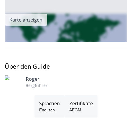
diese Reise nur für fortgeschrittene Skifahrer mit guter Fitness
geeignet ist.
Wenn Sie also auf der Suche nach einer aufregenden Skitour in
Karte anzeigen
den Pyrenäen sind, kontaktieren Sie mich bitte. Lassen Sie mich
Ihnen die bestgehüteten Geheimnisse von Baqueira Beret und
Val d’Aran zeigen!
Ich biete auch die Möglichkeit, mit einem Profi zu skifahren.
hier
Schauen Sie sich das
an.
Über den Guide
Roger
Bergführer
Sprachen
Zertifikate
Englisch
AEGM