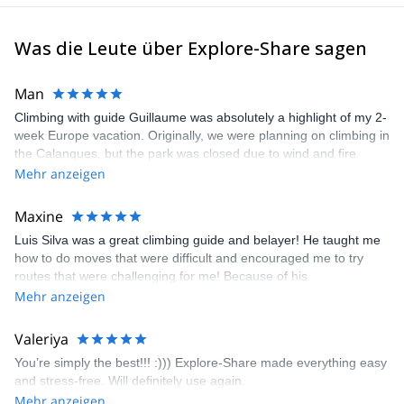
Was die Leute über Explore-Share sagen
Man
Climbing with guide Guillaume was absolutely a highlight of my 2-
week Europe vacation. Originally, we were planning on climbing in
the Calanques, but the park was closed due to wind and fire
danger. Guillaume chose another amazing location (Pic de
Mehr anzeigen
Bretagne) based on my climbing abilities and preferences and
kindly offered train station pick-up and hotel drop off, which I
Maxine
appreciated very much. The multi-pitch route we did was not only
Luis Silva was a great climbing guide and belayer! He taught me
fun but also the right amount of challenge, which I thoroughly
how to do moves that were difficult and encouraged me to try
enjoyed. The communication from the team (Gauthier) was
routes that were challenging for me! Because of his
prompt and clear—highly recommend!
encouragement, I managed to complete these routes! I really
Mehr anzeigen
enjoyed the climbs and completed 8 routes in the Sesimbra/Azoia
area. The weather was perfect, no direct sun and cool enough to
Valeriya
enjoy the climbs. Explore-Share made booking an outdoor
You’re simply the best!!! :))) Explore-Share made everything easy
climbing experience in Lisbon extremely easy. Luis, our guide,
and stress-free. Will definitely use again.
was fantastic, and the platform’s organization was flawless.
Mehr anzeigen