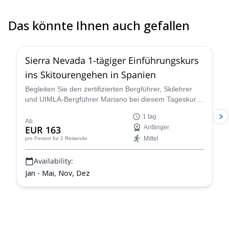
Das könnte Ihnen auch gefallen
5.0
(
1
)
Sierra Nevada 1-tägiger Einführungskurs
ins Skitourengehen in Spanien
Begleiten Sie den zertifizierten Bergführer, Skilehrer
und UIMLA-Bergführer Mariano bei diesem Tageskurs
in den spanischen Gipfeln der Sierra Nevada und
1 tag
tauchen Sie ein in die erstaunliche Welt des
Ab
EUR 163
Anfänger
Skitourengehens!
Mittel
pro Person
für 2 Reisende
Availability:
Jan - Mai, Nov, Dez