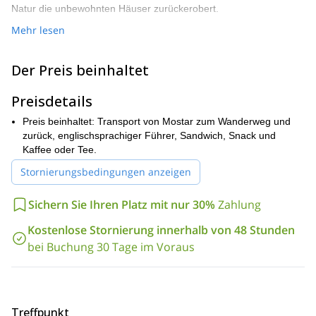
Natur die unbewohnten Häuser zurückerobert.
Als nächstes kommt die Hauptattraktion: die wunderschöne
Mehr lesen
Bijela-Höhle, die einzigartige Felsformationen und einen
Wasserfall bietet. Nachdem wir die Schönheit der Höhle
Der Preis beinhaltet
genossen haben, machen wir uns auf den Rückweg und
passieren einen Aussichtspunkt, von dem aus Sie
Preisdetails
atemberaubende Ausblicke auf den Fluss-Canyon genießen
können.
Preis beinhaltet: Transport von Mostar zum Wanderweg und
Diese nicht anstrengende Wanderung dauert 4-5 Stunden.
zurück, englischsprachiger Führer, Sandwich, Snack und
Kaffee oder Tee.
Buchen Sie jetzt und verpassen Sie nicht diesen aufregenden,
abseits der ausgetretenen Pfade liegenden Ausflug!
Stornierungsbedingungen anzeigen
Schauen Sie sich auch die anderen Abenteuer an, die ich in der
2-tägige Wanderung auf
Nähe von Mostar anbiete, wie diese
Sichern Sie Ihren Platz mit nur 30%
Zahlung
dem Prenj-Gebirge
Tageswanderung zum höchsten
oder diese
Gipfel des Čabulja-Gebirges
Kostenlose Stornierung innerhalb von 48 Stunden
.
bei Buchung 30 Tage im Voraus
Treffpunkt