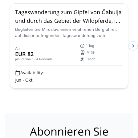
Tageswanderung zum Gipfel von Čabulja
und durch das Gebiet der Wildpferde, in
der Nähe von Mostar
Begleiten Sie Miroslav, einen erfahrenen Bergführer,
auf dieser aufregenden Tageswanderung zum
höchsten Gipfel des Čabulja-Gebirges in Bosnien und
1 tag
Herzegowina.
Ab
EUR 82
Mittel
Hoch
pro Person
für 4 Reisende
Availability:
Jun - Okt
Abonnieren Sie