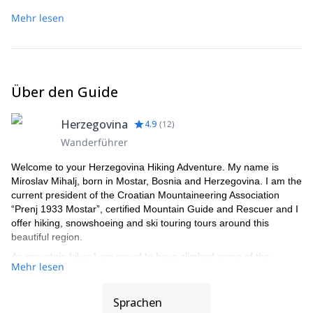
Mehr lesen
Über den Guide
Herzegovina
4.9
(
12
)
Wanderführer
Welcome to your Herzegovina Hiking Adventure. My name is
Miroslav Mihalj, born in Mostar, Bosnia and Herzegovina. I am the
current president of the Croatian Mountaineering Association
“Prenj 1933 Mostar”, certified Mountain Guide and Rescuer and I
offer hiking, snowshoeing and ski touring tours around this
beautiful region.
As mountain hiker I am proud to have climbed some of the
Mehr lesen
highest peaks in Europe and Balkans as well as local peaks in
Bosnia and Herzegovina, which I have climbed numerous times
both in winter and summer.
Sprachen