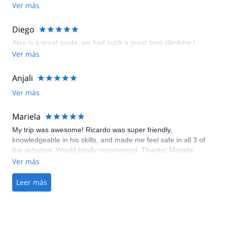
Ver más
Diego
Alex is a great guide, we had such a great time climbing !
Ver más
Anjali
Ver más
Mariela
My trip was awesome! Ricardo was super friendly,
knowledgeable in his skills, and made me feel safe in all 3 of
the activities. Would totally recommend. Thanks! Mariela
Ver más
Leer más