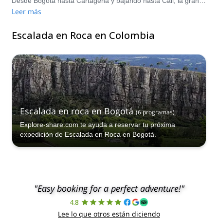
Desde Bogotá hasta Cartagena y bajando hasta Cali, la gran variedad de terreno y roca hace de esta joya sudamericana uno de los lugares más emocionantes para escalar en el mundo. Suesca se lleva la palma como el mejor lugar de escalada, pero con los inmensos Andes y una extensa red de cuevas y cañones, no hay un centímetro de Colombia que no valga su peso en oro para la escalada. Compara y reserva un guía certificado para tu viaje en Explore-Share.com: más de 1500 guías, en más de 70 países y con más de 8000 programas diferentes para elegir. Selecciona de nuestra gama de programas de escalada en roca en Colombia. ¡Las montañas te llaman!
Leer más
Escalada en Roca en Colombia
Escalada en roca en Bogotá
(
6
programas
)
Explore-share.com te ayuda a reservar tu próxima
expedición de Escalada en Roca en Bogotá.
"Easy booking for a perfect adventure!"
4.8
Lee lo que otros están diciendo