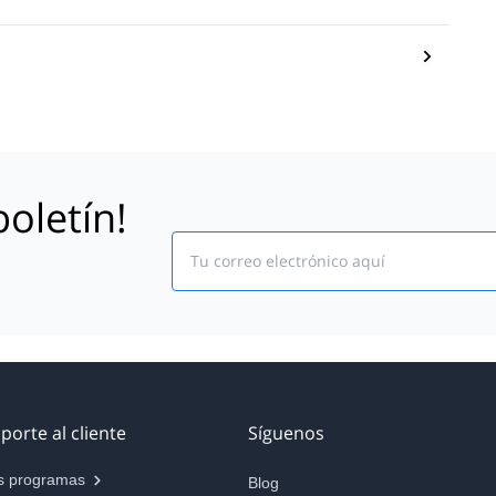
oletín!
Email
porte al cliente
Síguenos
s programas
Blog