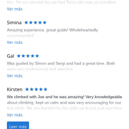
him. On our second day we had Tania who was an excellent
teacher, very patient and definitely recommend both of them.
Ver más
Simina
Amazing experience, great guide! Wholeheartedly
recommended.
Ver más
Gal
Was guided by Simon and Sergi and had a great time. Both
were very professional and attentive
Ver más
Kirsten
We climbed with Joe and he was amazing! Very knowledgeable
about climbing, kept us calm and was very encouraging for our
first climb. We are thankful for the skills we learnt and next time
we are in Kalymnos we will be seeking Joe's assistance again.
Ver más
Thank you very much!
Leer más