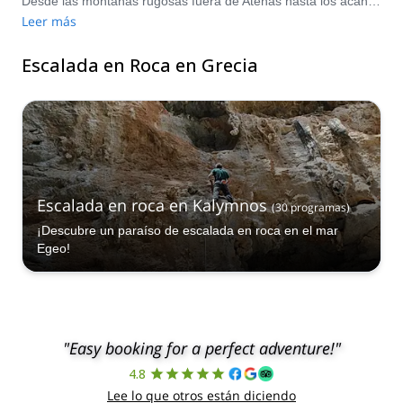
Desde las montañas rugosas fuera de Atenas hasta los acantilados marinos abruptos de una de las innumerables islas griegas, ¡aprovecha todos los diferentes lugares de escalada en roca que están a tu disposición!
Leer más
Escalada en Roca en Grecia
Escalada en roca en Kalymnos
(
30
programas
)
¡Descubre un paraíso de escalada en roca en el mar
Egeo!
"Easy booking for a perfect adventure!"
4.8
Lee lo que otros están diciendo