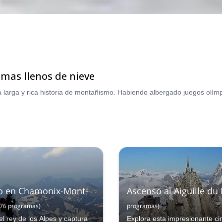
amas llenos de nieve
o en Chamonix-Mont-
Ascenso al Aiguille du
76
programas
)
programas
)
l rey de los Alpes y captura
Explora esta impresionante ci