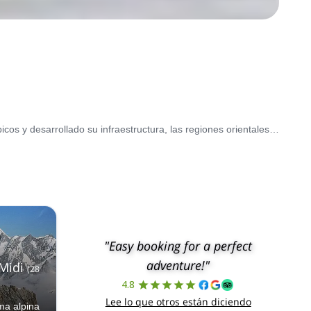
Las pintorescas cumbres de las montañas francesas tienen una larga y rica historia de montañismo. Habiendo albergado juegos olímpicos y desarrollado su infraestructura, las regiones orientales y meridionales de Francia, hogar de los Alpes y los Pirineos, ofrecen montañismo de clase mundial para diferentes niveles rodeado de paisajes prístinos y escarpados. Visita entre junio y septiembre para condiciones ideales de montañismo.
"Easy booking for a perfect
adventure!"
 Midi
(
28
4.8
Lee lo que otros están diciendo
ma alpina