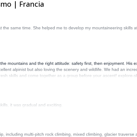
smo | Francia
at the same time. She helped me to develop my mountaineering skills a
.
 the mountains and the right attitude: safety first, then enjoyment. His
lent alpinist but also loving the scenery and wildlife. We had an incredi
efresh skills and come together as a group before your ascent! explore-
 and work out the best dates for us
ills, it was gradual and exciting.
rip, including multi-pitch rock climbing, mixed climbing, glacier trave