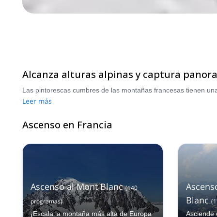
Alcanza alturas alpinas y captura panor
Leer más
Ascenso en Francia
Ascenso al Mont Blanc
Ascens
(
140
Blanc
programas
)
(
1
¡Escala la montaña más alta de Europa
Asciende e