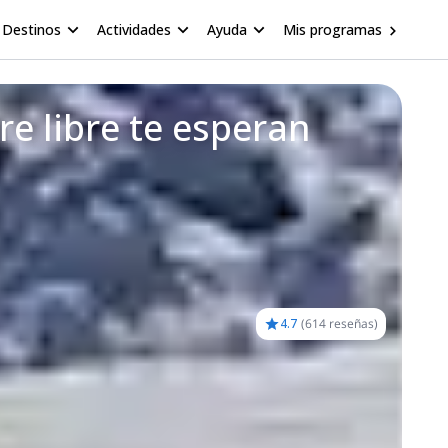
Destinos
Actividades
Ayuda
Mis programas
e libre te esperan
4.7
(
614 reseñas
)