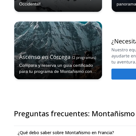
Occidental!
panoramas
¿Necesit
Nuestro equ
ayudarte e
Ascenso en Córcega
(
2
programas
)
tu aventura
Compara y reserva un guía certificado
para tu programa de Montañismo con
Explore-Share.com: más de 1000 guías,
70+ países y más de 5000 programas
diferentes para elegir. Elige de nuestra
selección de Montañismo. ¡Las
montañas están llamando!
Preguntas frecuentes
:
Montañismo 
¿Qué debo saber sobre Montañismo en Francia?