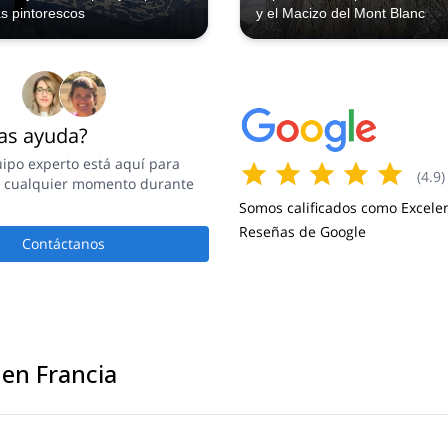
 pintorescos
y el Macizo del Mont Blanc
as ayuda?
ipo experto está aquí para
(
4.9
)
n cualquier momento durante
.
Somos calificados como Excele
Reseñas de Google
Contáctanos
en Francia