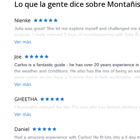
Lo que la gente dice sobre Montañi
Nienke
Julia was great! She let me explore myself and challenged me 
projects. I really enjoyed 3 days of mountaineering with Julia 👍
Ver más
Joe
Carlos is a fantastic guide - he has over 20 years experience in
the weather and conditions. He also has the mix of being an excel
great option as you have a 'training day' to help acclimatise, r
experiences - the chat service allowed us to ask questions first
Ver más
GHEETHA
I thoroughly enjoyed the trip. For one who has limited climbing sk
Ver más
Daniel
Had a amazing experience with Carlos! He fit lots into a 4 day t