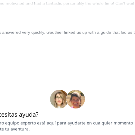
 me motivated and had a fantastic personality the whole time! Can't wait
answered very quickly. Gauthier linked us up with a guide that led us t
esitas ayuda?
ro equipo experto está aquí para ayudarte en cualquier momento
te tu aventura.