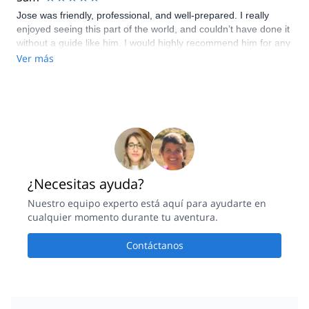
Jose was friendly, professional, and well-prepared. I really
enjoyed seeing this part of the world, and couldn’t have done it
without a guide like him. I would highly recommend him for any
trips he offers.
Ver más
¿Necesitas ayuda?
Nuestro equipo experto está aquí para ayudarte en
cualquier momento durante tu aventura.
Contáctanos