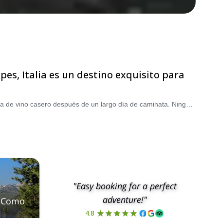
s, Italia es un destino exquisito para
Siente la historia en tus manos en las Dolomitas, mira hacia las puras aguas azules desde los acantilados de Cerdeña y gana una copa de vino casero después de un largo día de caminata. Ningún país ofrece un terreno tan bellamente diverso y manejable como Italia.
"Easy booking for a perfect
adventure!"
e Como
4.8