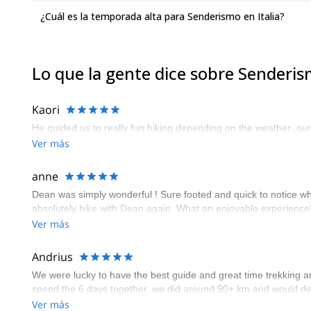
¿Cuál es la temporada alta para Senderismo en Italia?
Lo que la gente dice sobre Senderism
Kaori
He guided us to really fun hiking depending on the weather ,our
Ver más
anne
Dean was simply wonderful ! Sure footed and quick to notice 
absolutely hike with Dean again. What an enjoyable experience!
Ver más
Andrius
We were lucky to have the best guide and great time trekking ar
spend the 6 days together, we did around 90+ km and would def
Ver más