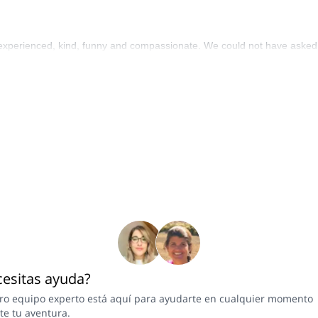
 experienced, kind, funny and compassionate. We could not have asked f
esitas ayuda?
ro equipo experto está aquí para ayudarte en cualquier momento
te tu aventura.