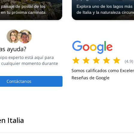
 paisaje de postal de los
Explora uno de los lagos más 
 en tu próxima caminata.
de Italia y la naturaleza circu
as ayuda?
ipo experto está aquí para
(
4.9
)
n cualquier momento durante
.
Somos calificados como Excele
Reseñas de Google
Contáctanos
n Italia