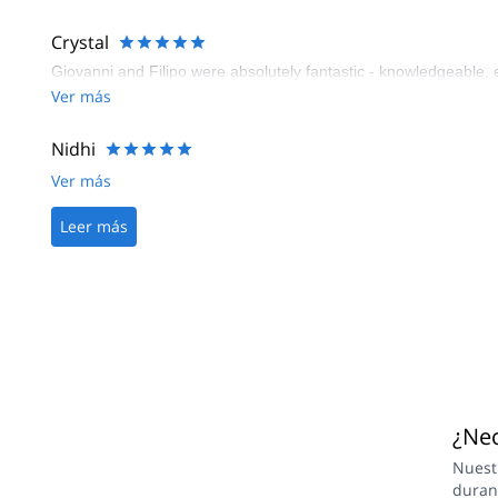
Crystal
Giovanni and Filipo were absolutely fantastic - knowledgeable,
Ver más
Nidhi
Ver más
Leer más
¿Nec
Nuest
duran