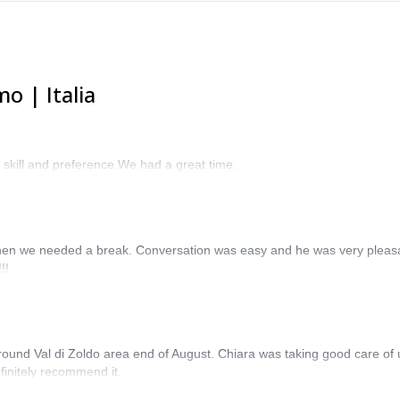
o | Italia
 skill and preference.We had a great time.
when we needed a break. Conversation was easy and he was very pleasa
!!
ound Val di Zoldo area end of August. Chiara was taking good care of u
initely recommend it.