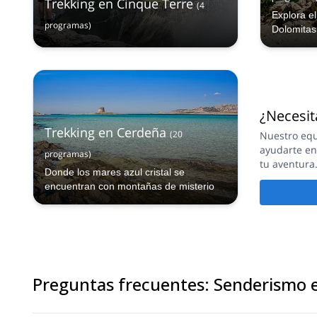
Trekking en Cinque Terre
(
4
Explora el
programas
)
Dolomitas
¿Necesit
Trekking en Cerdeña
(
20
Nuestro equ
ayudarte e
programas
)
tu aventura
Donde los mares azul cristal se
encuentran con montañas de misterio
Preguntas frecuentes
:
Senderismo e