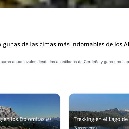
unas de las cimas más indomables de los Alpe
g en los Dolomitas
Trekking en el Lago d
(
63
)
(
5
programas
)