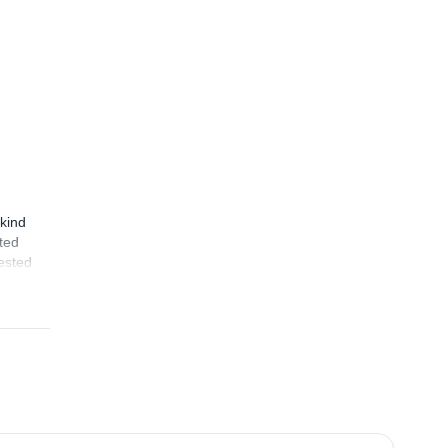
kind
ated
rested
5.0
(
3
)