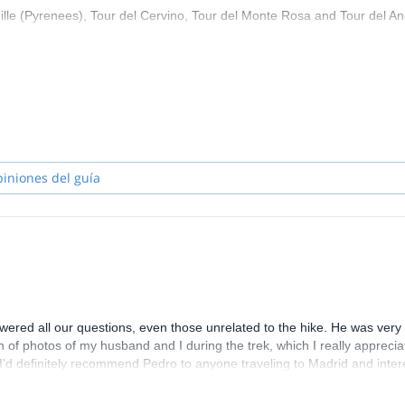
lle (Pyrenees), Tour del Cervino, Tour del Monte Rosa and Tour del An
piniones del guía
red all our questions, even those unrelated to the hike. He was very 
h of photos of my husband and I during the trek, which I really appreci
. I'd definitely recommend Pedro to anyone traveling to Madrid and inte