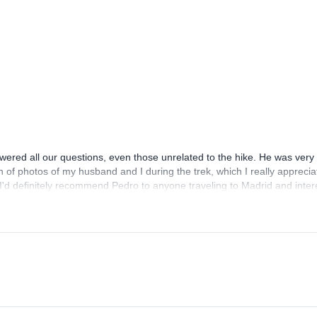
red all our questions, even those unrelated to the hike. He was very 
h of photos of my husband and I during the trek, which I really appreci
. I'd definitely recommend Pedro to anyone traveling to Madrid and inte