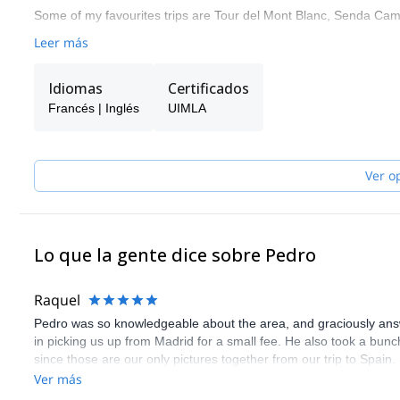
Some of my favourites trips are Tour del Mont Blanc, Senda Cami
Leer más
Idiomas
Certificados
Francés | Inglés
UIMLA
Ver o
Lo que la gente dice sobre Pedro
Raquel
Pedro was so knowledgeable about the area, and graciously answe
in picking us up from Madrid for a small fee. He also took a bunc
since those are our only pictures together from our trip to Spain
in experiencing nature outside the city.
Ver más