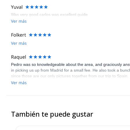
Yuval
Was very good carlos was excellent guide
Ver más
Folkert
Ver más
Raquel
Pedro was so knowledgeable about the area, and graciously answe
in picking us up from Madrid for a small fee. He also took a bunc
since those are our only pictures together from our trip to Spain
in experiencing nature outside the city.
Ver más
También te puede gustar