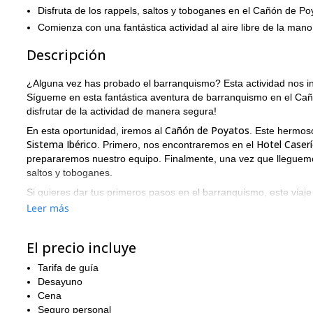
Disfruta de los rappels, saltos y toboganes en el Cañón de Po
Comienza con una fantástica actividad al aire libre de la mano
Descripción
¿Alguna vez has probado el barranquismo? Esta actividad nos i
Sígueme en esta fantástica aventura de barranquismo en el Cañ
disfrutar de la actividad de manera segura!
Cañón de Poyatos
En esta oportunidad, iremos al
. Este hermos
Sistema Ibérico
Hotel Caserí
. Primero, nos encontraremos en el
prepararemos nuestro equipo. Finalmente, una vez que lleguem
saltos y toboganes.
Si quieres dar tus primeros pasos en el barranquismo, este viaje 
explorar un área natural y disfrutar de una actividad deportiva.
Leer más
futuras excursiones!
¿Te gustaría ser parte de este programa en Cuenca? Entonces n
El precio incluye
no te arrepentirás de tu elección.
Tarifa de guía
Si buscas más opciones de barranquismo, puedes echar un vista
Desayuno
Cena
Seguro personal