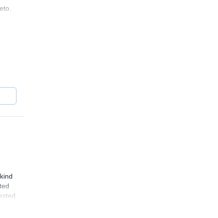
eto.
kind
ated
rested