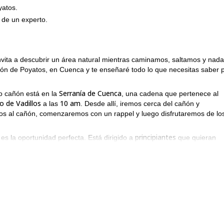
yatos.
 de un experto.
nvita a descubrir un área natural mientras caminamos, saltamos y nad
ón de Poyatos, en Cuenca y te enseñaré todo lo que necesitas saber 
Serranía de Cuenca
o cañón está en la
, una cadena que pertenece al
o de Vadillos
10 am
a las
. Desde allí, iremos cerca del cañón y
os al cañón, comenzaremos con un rappel y luego disfrutaremos de lo
principiantes
es la oportunidad perfecta. Está dirigido a
que quieran
 ¡Aprenderás los conceptos básicos del barranquismo y te prepararás pa
o dudes en enviar la solicitud y reservar tu lugar. Estoy seguro de 
Somosierra
zo a este programa que dirijo en
, cerca de Madrid.