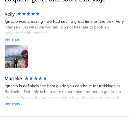
Kelly
Ignacio was amazing - we had such a great time on the trek. Very
intense - just what we wanted. Do not hesitate to book an
adventure with Ignacio!
Ver más
Marieke
Ignacio is definitely the best guide you can have for trekkings in
Bariloche. Not only is he a very experienced mountain guide, he
also has knowledge on almost every topic that may be relevant
for your trip. Above that, he is a very pleasant person to spend
Ver más
your day with. The round trip to Bellavista and Goye is a great
way to spend a day outdoor in Bariloche.