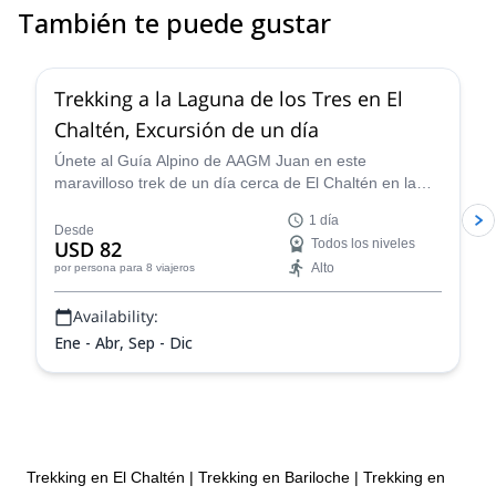
También te puede gustar
4.9
(
11
)
Trekking a la Laguna de los Tres en El
Chaltén, Excursión de un día
Únete al Guía Alpino de AAGM Juan en este
maravilloso trek de un día cerca de El Chaltén en la
Patagonia. Camina a través de impresionantes
1 día
paisajes glaciares, aprende más sobre la historia del
Desde
USD 82
Todos los niveles
área y ve vistas incomparables del Monte Fitz Roy.
Alto
por persona
para 8 viajeros
Availability:
Ene - Abr, Sep - Dic
Trekking en El Chaltén
|
Trekking en Bariloche
|
Trekking en