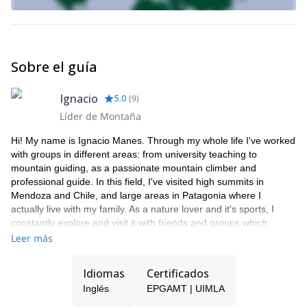
Sobre el guía
Ignacio
5.0
(
9
)
Líder de Montaña
Hi! My name is Ignacio Manes. Through my whole life I've worked
with groups in different areas: from university teaching to
mountain guiding, as a passionate mountain climber and
professional guide. In this field, I've visited high summits in
Mendoza and Chile, and large areas in Patagonia where I
actually live with my family. As a nature lover and it's sports, I
constantly explore and visit it with friends and groups which
normally comes from big cities.
Leer más
I'm a trekking guide who wants to take people to the self
recognition space the nature offers us. OUR space. I'm convinced
Idiomas
Certificados
that our greatest happiness lays inside us, really close, waiting for
Inglés
EPGAMT | UIMLA
a instant of peace to be discovered.