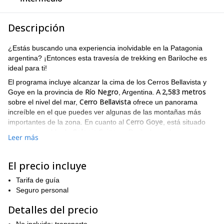
Descripción
¿Estás buscando una experiencia inolvidable en la Patagonia
argentina? ¡Entonces esta travesía de trekking en Bariloche es
ideal para ti!
El programa incluye alcanzar la cima de los Cerros Bellavista y
Río Negro
2,583 metros
Goye en la provincia de
, Argentina. A
Cerro Bellavista
sobre el nivel del mar,
ofrece un panorama
increíble en el que puedes ver algunas de las montañas más
Cerro Goye
importantes de la zona. En cuanto al
, está situado
Colonia Suiza
cerca del pueblo de
en Bariloche y alcanza una
Leer más
2,684 metros
altitud de
.
En este programa de 1 día, primero, iremos desde un hermoso
El precio incluye
bosque andino a una zona sin vegetación. En el bosque,
árboles de Coihue
llegaremos a ver los típicos
, una especie que
Tarifa de guía
crece en esta sección de la Patagonia argentina. Luego,
Seguro personal
llegaremos a la cima del Cerro Bellavista, desde donde
volcán Tronador
contemplaremos vistas asombrosas del
, el
Detalles del precio
Lago Nahuel Huapi
y los picos circundantes. Después,