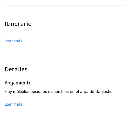
Contáctame ahora para asegurar tu lugar en esta inolvidable
expedición de escalada multilargos en Bariloche.
Itinerario
Leer más
Detalles
Alojamiento
Hay múltiples opciones disponibles en el área de Bariloche
Leer más