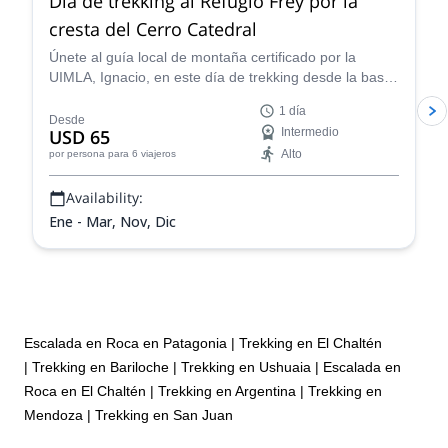
Día de trekking al Refugio Frey por la
cresta del Cerro Catedral
Únete al guía local de montaña certificado por la
UIMLA, Ignacio, en este día de trekking desde la base
del Cerro Catedral hasta el icónico Refugio Frey, en
1 día
Bariloche.
Desde
USD 65
Intermedio
Alto
por persona
para 6 viajeros
Availability:
Ene - Mar, Nov, Dic
Escalada en Roca en Patagonia
|
Trekking en El Chaltén
|
Trekking en Bariloche
|
Trekking en Ushuaia
|
Escalada en
Roca en El Chaltén
|
Trekking en Argentina
|
Trekking en
Mendoza
|
Trekking en San Juan