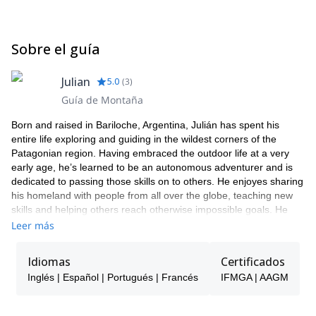
Sobre el guía
Julian
5.0
(
3
)
Guía de Montaña
Born and raised in Bariloche, Argentina, Julián has spent his
entire life exploring and guiding in the wildest corners of the
Patagonian region. Having embraced the outdoor life at a very
early age, he’s learned to be an autonomous adventurer and is
dedicated to passing those skills on to others. He enjoyes sharing
his homeland with people from all over the globe, teaching new
skills and helping others reach otherwise impossible goals. He
guides rock climbing experiences in the summer, backcountry
Leer más
skiing in winter and alpine ascents all year round. Today he leads
trips in Argentina—especially in Patagonia (Bariloche, El Chalten
Idiomas
Certificados
& Ushuaia)—as well as neighboring Chile, Peru and Bolivia.
Inglés | Español | Portugués | Francés
IFMGA | AAGM