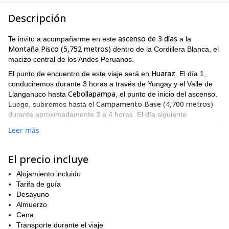
Descripción
ascenso de 3 días
Te invito a acompañarme en este
a la
Montaña Pisco (5,752 metros)
dentro de la Cordillera Blanca, el
macizo central de los Andes Peruanos.
Huaraz
El punto de encuentro de este viaje será en
. El día 1,
conduciremos durante 3 horas a través de Yungay y el Valle de
Cebollapampa
Llanganuco hasta
, el punto de inicio del ascenso.
Campamento Base (4,700 metros)
Luego, subiremos hasta el
durante aproximadamente 3 a 4 horas. El día siguiente
alcanzaremos la Cumbre del Pisco después de un ascenso de 10
Leer más
a 12 horas. Desde este punto, disfrutaremos de una vista
panorámica de los picos más famosos y altos de la Cordillera
Blanca. El día 3, regresaremos a Cebollapampa y conduciremos
El precio incluye
hacia Huaraz.
Alojamiento incluido
aumento de
Durante este ascenso, experimentaremos un
Tarifa de guía
elevación de 1,150 metros
desde el Campamento Base. Aunque
Desayuno
buen
este viaje no es demasiado difícil, es importante tener un
Almuerzo
nivel de forma física
.
Cena
¿Quieres participar en esta experiencia de ascenso de 3 días?
Transporte durante el viaje