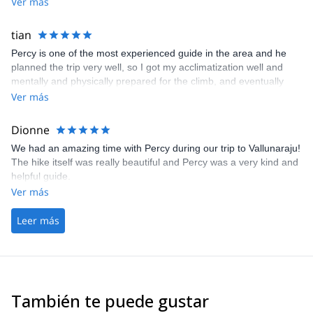
Highly recommended!
Ver más
tian
Percy is one of the most experienced guide in the area and he
planned the trip very well, so I got my acclimatization well and
mentally and physically prepared for the climb, and eventually
achieved all my climbing goals and summited all peaks. Will
Ver más
recommend Percy to everyone.
Dionne
We had an amazing time with Percy during our trip to Vallunaraju!
The hike itself was really beautiful and Percy was a very kind and
helpful guide.
Ver más
Leer más
También te puede gustar
2.0
(
1
)