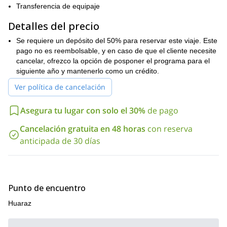
Envía tu solicitud y prepárate para alcanzar la cumbre de la
Transferencia de equipaje
montaña más popular de la zona. Con gusto te guiaré a través
Detalles del precio
de este increíble ascenso.
Se requiere un depósito del 50% para reservar este viaje. Este
pago no es reembolsable, y en caso de que el cliente necesite
cancelar, ofrezco la opción de posponer el programa para el
siguiente año y mantenerlo como un crédito.
Ver política de cancelación
Asegura tu lugar con solo el 30%
de pago
Cancelación gratuita en 48 horas
con reserva
anticipada de 30 días
Punto de encuentro
Huaraz