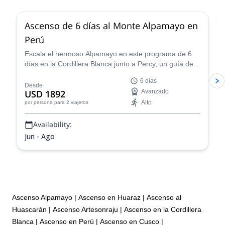
Ascenso de 6 días al Monte Alpamayo en
Perú
Escala el hermoso Alpamayo en este programa de 6
días en la Cordillera Blanca junto a Percy, un guía de
montaña certificado por la IFMGA, ¡y vive una
6 días
experiencia de montañismo fantástica!
Desde
USD 1892
Avanzado
Alto
por persona
para 2 viajeros
Availability:
Jun - Ago
Ascenso Alpamayo
|
Ascenso en Huaraz
|
Ascenso al
Huascarán
|
Ascenso Artesonraju
|
Ascenso en la Cordillera
Blanca
|
Ascenso en Perú
|
Ascenso en Cusco
|