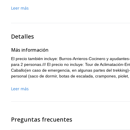
Caminaremos de regreso por el Valle de Santa Cruz hasta
Leer más
luego a Huaraz. (Aprox. 4 a 5 horas).
Detalles
Más información
El precio también incluye: Burros-Arrieros-Cocinero y ayudant
para 2 personas./// El precio no incluye: Tour de Aclimatación
Caballo(en caso de emergencia, en algunas partes del trekkin
personal (saco de dormir, botas de escalada, crampones, piolet,
Leer más
Preguntas frecuentes