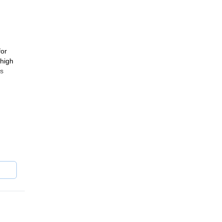
for
 high
as