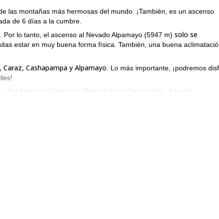
de las montañas más hermosas del mundo. ¡También, es un ascenso
lada de 6 días a la cumbre.
solo se
 Por lo tanto, el ascenso al Nevado Alpamayo (5947 m)
itas estar en muy buena forma física. También, una buena aclimatació
z, Caraz, Cashapampa y Alpamayo
. Lo más importante, ¡podremos disf
ndes!
dos hermosas lagunas: Chinacocha y Orconcocha
 de
. Además,
 empinados. ¡Luego, llegaremos a la parte técnica de la escalada, has
ruz hasta Cashapampa nuevamente. Luego, un vehículo nos llevará de v
ñismo en el Nevado Alpamayo, ¡contáctame! Podemos hablar sobre el
uascaran (6768m)
ascenso de 6 días.