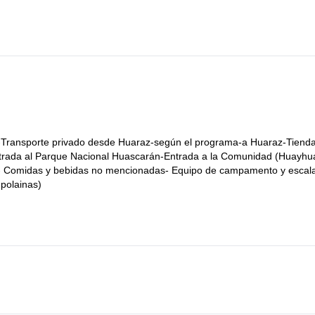
 Cashapampa, donde nuestro vehículo estará esperando por nosotros, 
es-Transporte privado desde Huaraz-según el programa-a Huaraz-Tiend
-Entrada al Parque Nacional Huascarán-Entrada a la Comunidad (Huayhu
g)- Comidas y bebidas no mencionadas- Equipo de campamento y escal
 polainas)