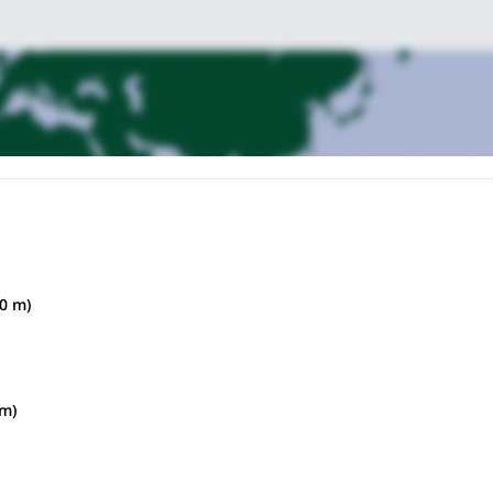
0 m)
ampa con nuestro transporte. Los burros y el arriero nos estarán
través del valle de Santa Cruz hasta llegar a Llamacoral, donde
sfrutar de las vistas de dos hermosos lagos, Chinacocha y Orconcocha
amento Base. (Aproximadamente 5 horas).
 rocoso hasta llegar al glaciar. Luego caminaremos por hielo y nieve
m)
m donde montaremos el campamento.
r una grieta, donde comienza la parte técnica en el hielo, hasta llega
pamento Alto. (Aprox. 6 a 7 horas. Tendremos la opción de bajar al
imadamente 4 a 5 horas