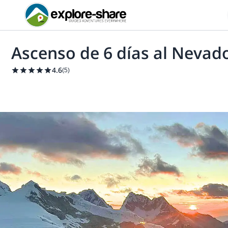
Ascenso de 6 días al Neva
4.6
(
5
)