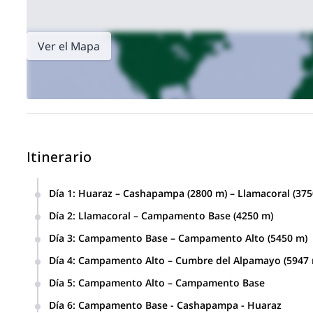
Ver el Mapa
Itinerario
Día 1
:
Huaraz – Cashapampa (2800 m) – Llamacoral (375
Desde Huaraz conduciremos hasta un pueblo llamado Cashap
Día 2
:
Llamacoral – Campamento Base (4250 m)
esperando allí. Desde allí, comenzaremos nuestro camino a 
Iniciaremos nuestro camino en un valle donde podremos di
montaremos el campamento. (4 a 5 horas).
Día 3
:
Campamento Base – Campamento Alto (5450 m)
Luego tomaremos un sendero zigzagueante hasta el Camp
Subiremos hasta el Campamento Alto, primero por un sendero
Día 4
:
Campamento Alto – Cumbre del Alpamayo (5947 
largo de algunas partes empinadas hasta llegar a 5450 
El recorrido comenzará a la 1 am. Caminaremos hasta supera
Día 5
:
Campamento Alto – Campamento Base
cumbre del Alpamayo. Luego descenderemos en rápel al Cam
Descenderemos cómodamente al Campamento Base. Aprox
campamento base)
Día 6
:
Campamento Base - Cashapampa - Huaraz