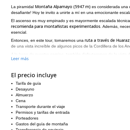
Montaña Alpamayo (5947 m)
La piramidal
es considerada una 
desafiante! Hoy te invito a unirte a mí en una emocionante esca
El ascenso es muy empinado y es mayormente escalada técnica.
recomienda para montañistas experimentados
. Además, neces
esencial.
ruta a través de Huara
Entonces, en este tour, tomaremos una
de una vista increíble de algunos picos de la Cordillera de los A
A lo largo de nuestro camino, también disfrutaremos de la vista
Leer más
caminaremos por hielo y nieve en un glaciar, con algunos tramos
llegar a la increíble cumbre del Alpamayo!
El precio incluye
El último día, caminaremos de regreso por el Valle de Santa C
a Huaraz.
Tarifa de guía
Puedes consultar el itinerario día por día debajo de este texto.
Desayuno
Almuerzo
Así que, si te parece tentadora esta gran aventura de monta
Cena
planificar el viaje ideal para ti.
Transporte durante el viaje
Nevado H
Además, puedes consultar otro gran tour que ofrezco:
Permisos y tarifas de entrada
Porteadores
Gastos del guía de montaña
Transferencia de equipaje