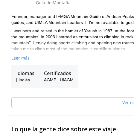
Guía de Montaña
Founder, manager and IFMGA Mountain Guide of Andean Peaks. 
guides, and UIMLA Mountain Leaders. If I'm not available to guide
I was born and raised in the hamlet of Yarush in 1987, at the fo
the mountains. In 2003 I started as enthusiast to climbing in rock n
mountain''. I enjoy doing sports climbing and opening new routes
taken me to climb most of the mountains in cordillera blanca.
Leer más
Idiomas
Certificados
| Inglés
AGMP | UIAGM
Ver o
Lo que la gente dice sobre este viaje