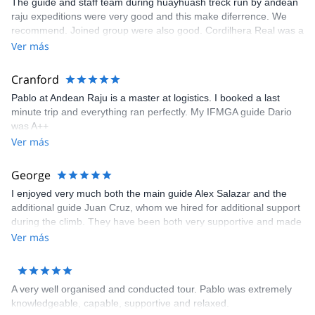
The guide and staff team during huayhuash treck run by andean
raju expeditions were very good and this make diferrence. We
recommend. Joined group were also good. Cordilhera Real was a
amasing place with wonderful views but this treck is not for
Ver más
biginners. This treck should book by experiences trecks because
it is done under dificult conditions (sleeping in a tent, carry daily
Cranford
backpack, dificult path trail and altitude between 4000m and
Pablo at Andean Raju is a master at logistics. I booked a last
5000m which means less oxigen)
minute trip and everything ran perfectly. My IFMGA guide Dario
was A++
Ver más
George
I enjoyed very much both the main guide Alex Salazar and the
additional guide Juan Cruz, whom we hired for additional support
during the climb. They have been both very supportive and made
the entire experience really worthwhile. I totally recommend the
Ver más
people from Pared Sur and Andean Raju Experience for any
climb on Aconcagua or any other mountain for that matter.
A very well organised and conducted tour. Pablo was extremely
knowledgeable, capable, supportive and relaxed.