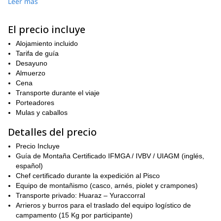
Leer más
Chacraraju, Artesonraju, Alpamayo, Santa Cruz, Aguja,
incluyen
Huscaran
y muchos más.
Tomaremos la ruta normal durante nuestro ascenso. Se
El precio incluye
considera la más fácil de las rutas disponibles. Esto permite que
Alojamiento incluido
escaladores de diferentes niveles de habilidad disfruten de este
Tarifa de guía
viaje. Sin embargo, independientemente de tu nivel de habilidad,
Desayuno
buena condición física
deberías estar en
.
Almuerzo
campamento
Durante las 2 noches del viaje, dormiremos en el
Cena
base del Nevado Pisco
. En el campamento, tendrás acceso a
Transporte durante el viaje
varias comodidades. También podrás disfrutar de espectaculares
Porteadores
vistas nocturnas de las estrellas.
Mulas y caballos
Ascender una enorme montaña en la Cordillera Blanca, en los
Detalles del precio
Andes de Perú es el tipo de experiencia que atesoras mucho
tiempo después de haber concluido. Si eso suena como la
Precio Incluye
aventura que quieres tener, por favor envía una solicitud.
Guía de Montaña Certificado IFMGA / IVBV / UIAGM (inglés,
Esperamos con interés escuchar de ti y guiarte.
español)
versión de 4 días de este viaje
También ofrecemos una
Chef certificado durante la expedición al Pisco
, la cual
puedes disfrutar aquí.
Equipo de montañismo (casco, arnés, piolet y crampones)
Transporte privado: Huaraz – Yuraccorral
Arrieros y burros para el traslado del equipo logístico de
campamento (15 Kg por participante)