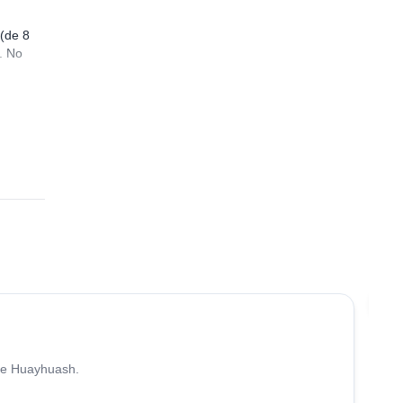
 (de 8
. No
Ú
 de Huayhuash.