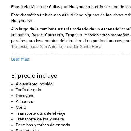
trek clásico de 6 días por Huayhuash
Este
podría ser una de la
Este dramático trek de alta altitud tiene algunas de las vistas m
Huayhuash
.
A lo largo de la caminata estarás rodeado de un escenario incre
Jirishanca, Rasac, Carnicero, Trapecio
. Y todas estas montañas 
paraíso para los amantes del aire libre. Los puntos famosos par
Trapecio, paso San Antonio, mirador Santa Rosa.
altitu
Así que a lo largo de 6 días estaremos caminando a una
Leer más
significa que necesitarás estar bien aclimatado y caminar a tu p
para asegurarme de que lo pases bien todo el tiempo.
El precio incluye
Finalmente, una de las características más increíbles de est
Los amplios valles con lagos glaciares hacen el paisaje perfec
Alojamiento incluido
andinos vuelan sobre nuestras cabezas!
Tarifa de guía
Así que envíame una solicitud y prepárate para hacer de este 
Desayuno
Almuerzo
Cena
Transporte durante el viaje
Transporte de ida y vuelta
Permisos y tarifas de entrada
Porteadores