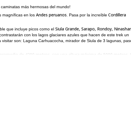
s caminatas más hermosas del mundo!
Andes peruanos
Cordillera
ás magníficas en los
. Pasa por la increíble
Siula Grande, Sarapo, Rondoy, Ninasha
íble que incluye picos como el
contrastarán con los lagos glaciares azules que hacen de este trek un
a visitar son: Laguna Carhuacocha, mirador de Siula de 3 lagunas, pas
d promedio de 4200 metros, con una altura máxima de 5000 metros
.
ropio ritmo. Por eso siempre presto atención a cómo te sientes en el ca
e programa es el memorable campamento donde pasaremos nuestras noc
to para descansar mientras pescamos algunas truchas mientras los cón
trek clásico de 6 días por Huayhuash tu próxima gran aventura!