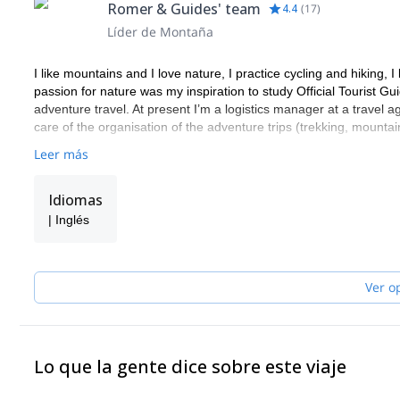
Romer & Guides' team
4.4
(
17
)
Líder de Montaña
I like mountains and I love nature, I practice cycling and hiking,
passion for nature was my inspiration to study Official Tourist Gui
adventure travel. At present I’m a logistics manager at a travel
care of the organisation of the adventure trips (trekking, mounta
Leer más
Idiomas
| Inglés
Ver o
Lo que la gente dice sobre este viaje