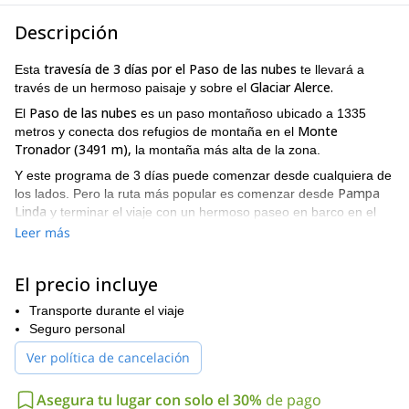
Descripción
travesía de 3 días por el Paso de las nubes
Esta
te llevará a
Glaciar Alerce.
través de un hermoso paisaje y sobre el
Paso de las nubes
El
es un paso montañoso ubicado a 1335
Monte
metros y conecta dos refugios de montaña en el
Tronador (3491 m),
la montaña más alta de la zona.
Y este programa de 3 días puede comenzar desde cualquiera de
Pampa
los lados. Pero la ruta más popular es comenzar desde
Linda
y terminar el viaje con un hermoso paseo en barco en el
lago Nahuel Huapi.
Leer más
De esta manera, comenzaremos el viaje caminando hacia el
Refugio de montaña Otto Mailing
. Al día siguiente, nos
El precio incluye
Glaciar Alerce
equiparemos para cruzar el
con crampones y
atados entre nosotros con cuerdas. Este es un increíble paseo
Transporte durante el viaje
con hermosas vistas de los alrededores. Y después del glaciar,
Seguro personal
refugio de montaña
continuaremos caminando hacia el
Ver política de cancelación
Agostino Rocca
, donde pasaremos la segunda noche.
El tercer día es especial, porque después de una caminata fácil
Asegura tu lugar con solo el 30%
de pago
lago Frías