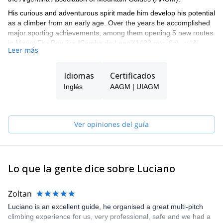
His curious and adventurous spirit made ​​him develop his potential
as a climber from an early age. Over the years he accomplished
major sporting achievements, among them opening 5 new routes
in Mount Fitz Roy like “Samba do Leao”(1400 mts, 6c) , y “Al
Leer más
Abordaje” (1000 mts, 6c/A2+), and also in different places such
as aguja La Silla (Chalten); en Pico Mayor, (Salinas, Brasil); Cerro
Trinidad, (Cochamo, Chile); Cara Este del Cerro Vallecitos and
Idiomas
Certificados
Cerro Campanario (Mendoza); Cara sur del Pico Internacional
Inglés
AAGM | UIAGM
del Mt Tronador (Bariloche).
Since 2003 he has worked as a guide in Patagonia, and also
central and northwest Argentina. Has worked in South America in
Ver opiniones del guía
Chile, Peru, Brazil and Bolivia. He did the first Argentinean guided
ascension to mount Fitz Roy, and also guided ascensions to San
Lorenzo, lnternational pic of Tronador, Aguja Guillomet, Nevado
Alpamayo (Perú), Cerro Illimani (Bolivia), amont other.
Lo que la gente dice sobre Luciano
Luciano has worked in the last years in several courses of Club
Andino Bariloche both as an instructor and director (Ice Climbing
and Glacier Transit, Backcountry skiing and Rock climbing
Zoltan
courses). Also plays the role of "Mountain Concerning" at the Ski
Luciano is an excellent guide, he organised a great multi-pitch
& Snowboard School and Mountain School of the Club Andino
climbing experience for us, very professional, safe and we had a
Bariloche.