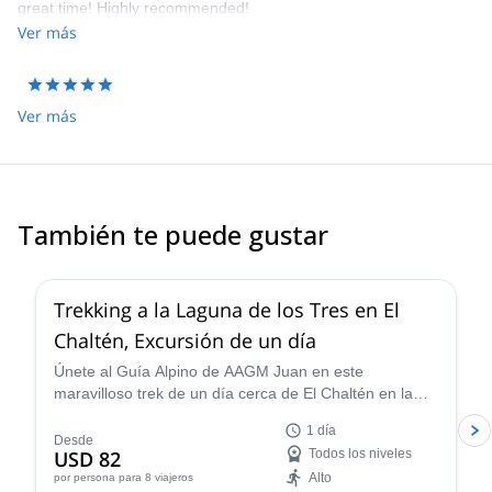
great time! Highly recommended!
Ver más
Ver más
También te puede gustar
4.9
(
11
)
Trekking a la Laguna de los Tres en El
Chaltén, Excursión de un día
Únete al Guía Alpino de AAGM Juan en este
maravilloso trek de un día cerca de El Chaltén en la
Patagonia. Camina a través de impresionantes
1 día
paisajes glaciares, aprende más sobre la historia del
Desde
USD 82
Todos los niveles
área y ve vistas incomparables del Monte Fitz Roy.
Alto
por persona
para 8 viajeros