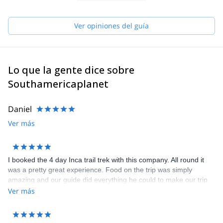
Also this year 2021-2022 we are official Inca trail operator. With
all good tents and material, good cooks and good English
speaking guides.
Ver opiniones del guía
Your good holiday is our best promotion!
Lo que la gente dice sobre
Southamericaplanet
Daniel
Ver más
I booked the 4 day Inca trail trek with this company. All round it
was a pretty great experience. Food on the trip was simply
amazing and our guide did everything he could to make our trip
comfortable and enjoyable. Our group was 5, smaller than other
Ver más
companies, which was great on the trail. There were a couple of
miscommunications between the office, but these were solved in
the end and didn't create any major issues. I would book again