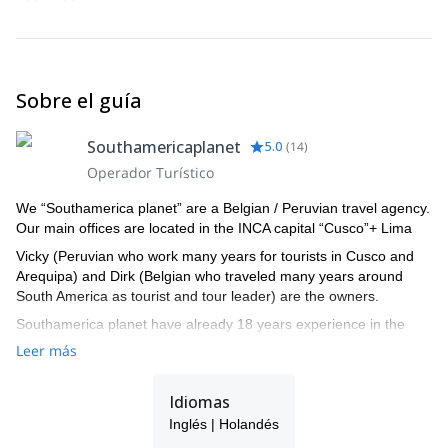
Sobre el guía
Southamericaplanet
5.0
(
14
)
Operador Turístico
We “Southamerica planet” are a Belgian / Peruvian travel agency.
Our main offices are located in the INCA capital “Cusco”+ Lima
Vicky (Peruvian who work many years for tourists in Cusco and
Arequipa) and Dirk (Belgian who traveled many years around
South America as tourist and tour leader) are the owners.
Southamerica planet have already 18 years experience in the
travel industry. We started 18 years ago in cusco. We like to show
Leer más
you this amazing different continent. With our professional team
we show you this adventure in individual tours or in a tour group
Idiomas
with professional tour leader.Read our clients travel reports, all
happy with our service!
Inglés | Holandés