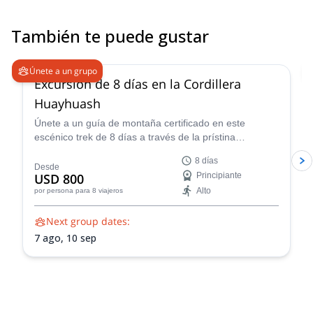
correct side of the train, when we traveled during daylight. Thank
you. And as for the trip, based on the famous words of our very
También te puede gustar
enthusiastic tour guide at Machu Picchu. Incredible, Fantastic,
Gorgeous!
Únete a un grupo
Excursión de 8 días en la Cordillera
Huayhuash
Únete a un guía de montaña certificado en este
escénico trek de 8 días a través de la prístina
naturaleza salvaje de la Cordillera de Huayhuash.
8 días
Desde
USD 800
Principiante
Alto
por persona
para 8 viajeros
Next group dates:
7 ago,
10 sep