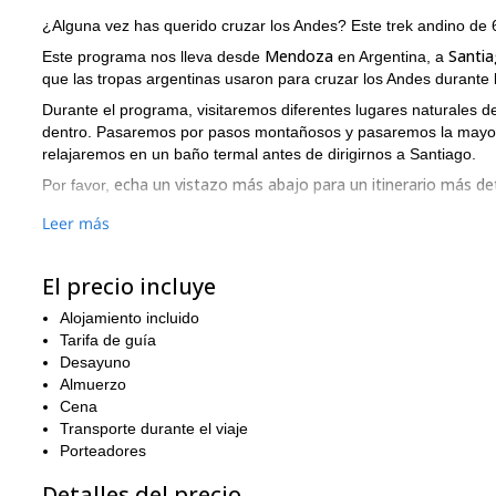
¿Alguna vez has querido cruzar los Andes? Este trek andino de 6
Mendoza
Santi
Este programa nos lleva desde
en Argentina, a
que las tropas argentinas usaron para cruzar los Andes durante
Durante el programa, visitaremos diferentes lugares naturales
dentro. Pasaremos por pasos montañosos y pasaremos la mayorí
relajaremos en un baño termal antes de dirigirnos a Santiago.
echa un vistazo más abajo para un itinerario más de
Por favor,
Ten en cuenta que este trek no es fácil. Cruzar los Andes es una 
Leer más
experiencia previa en trekking
muy buena con
deben tener
y una
Envía tu solicitud y haz tu reserva para este trek andino ahora
El precio incluye
Alojamiento incluido
Tarifa de guía
Desayuno
Almuerzo
Cena
Transporte durante el viaje
Porteadores
Detalles del precio