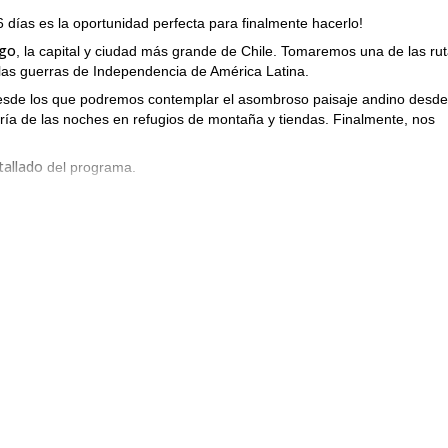
 días es la oportunidad perfecta para finalmente hacerlo!
ago
, la capital y ciudad más grande de Chile. Tomaremos una de las ru
 las guerras de Independencia de América Latina.
 desde los que podremos contemplar el asombroso paisaje andino desde
a de las noches en refugios de montaña y tiendas. Finalmente, nos
tallado
del programa.
experiencia muy desafiante pero gratificante. Por lo tanto, los particip
dición física
.
. Te garantizo que será una aventura única.