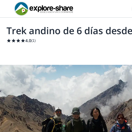
Trek andino de 6 días desd
4.0
(
1
)