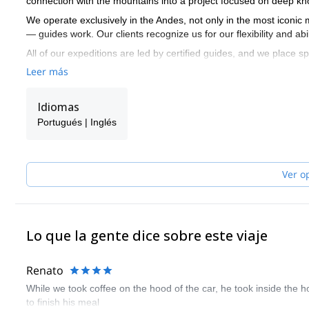
connection with the mountains into a project focused on deep kn
We operate exclusively in the Andes, not only in the most iconic 
— guides work. Our clients recognize us for our flexibility and abili
All of our expeditions are led by certified guides, and we place s
their personal climbing résumé. We believe that strong logistics,
Leer más
guide.
Maximo Kausch, the founder, personally leads most of our exped
Idiomas
of his trusted team. Maximo has led over 10 expeditions to 8,00
Portugués | Inglés
meter mountains. He has climbed over 250 extreme altitude peak
Record for the most 6,000-meter peaks climbed — with 89 summits
At Andes Specialists, guiding isn’t just about reaching the summi
Ver o
connection.
Lo que la gente dice sobre este viaje
Renato
While we took coffee on the hood of the car, he took inside the 
to finish his meal