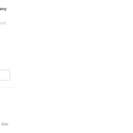
 any
just
n
bers
0-
uine
g him