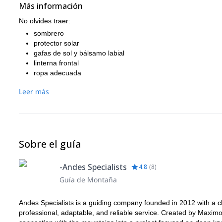
Más información
No olvides traer:
sombrero
protector solar
gafas de sol y bálsamo labial
linterna frontal
ropa adecuada
botas de trekking
Leer más
saco de dormir
botiquín de primeros auxilios
botella de agua
bastones de trekking
Sobre el guía
-Andes Specialists
4.8
(
8
)
Guía de Montaña
Andes Specialists is a guiding company founded in 2012 with a cl
professional, adaptable, and reliable service. Created by Maxim