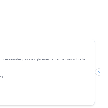
4.9
(
11
)
mpresionantes paisajes glaciares, aprende más sobre la
les