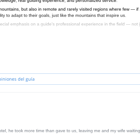
owledge, real guiding experience, and personalized service.
mountains, but also in remote and rarely visited regions where few — if
ty to adapt to their goals, just like the mountains that inspire us.
pecial emphasis on a guide’s professional experience in the field — not 
 leadership, and group care are what truly define a world-class mountai
itions. When he’s not available, clients are guided by handpicked mem
0-meter peaks, several to 7,000-meter peaks, and more than 90 to 6,00
s, reached the summit of K2, and currently holds the Guinness World
 officially recognized.
t — it’s about going beyond the obvious, with safety, expertise, and gen
piniones del guía
hotel, he took more time than gave to us, leaving me and my wife waitin