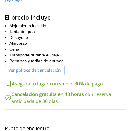
Leer más
la cumbre al día siguiente y luego tendremos tiempo para
disfrutar de un desayuno reparador antes de regresar.
El precio incluye
Este programa está diseñado para escaladores de todos los
niveles. Sin embargo, ten en cuenta que necesitarás un
Alojamiento incluido
excelente nivel de condición física y un espíritu de aventura.
Tarifa de guía
Si te gustaría escalar esta montaña emblemática en los Andes
Desayuno
ecuatorianos, ¡asegúrate de enviar tu solicitud! Espero con
Almuerzo
ansias ser tu guía.
Cena
Transporte durante el viaje
Permisos y tarifas de entrada
Ver política de cancelación
Asegura tu lugar con solo el 30%
de pago
Cancelación gratuita en 48 horas
con reserva
anticipada de 30 días
Punto de encuentro