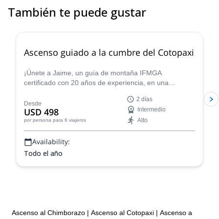
plateau and it was beautiful! A show of nature. Thank you Juan
También te puede gustar
4.8
(
30
)
Ascenso guiado a la cumbre del Cotopaxi
¡Únete a Jaime, un guía de montaña IFMGA
certificado con 20 años de experiencia, en una
emocionante expedición de 2 días a la cumbre del
2 días
Cotopaxi, el icónico volcán de Ecuador!
Desde
USD 498
Intermedio
Alto
por persona
para 6 viajeros
Availability:
Todo el año
Ascenso al Chimborazo
|
Ascenso al Cotopaxi
|
Ascenso a