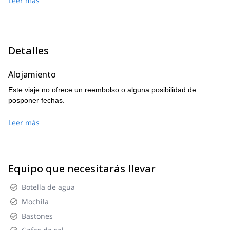
Leer más
del Lodge Tambopaxi donde disfrutaremos de un plato típico
altitud de 4721 metros.
para el almuerzo. Por la noche, comenzaremos el ascenso
a la cumbre del Cotopaxi.
Detalles
Alojamiento
Este viaje no ofrece un reembolso o alguna posibilidad de
posponer fechas.
Leer más
Equipo que necesitarás llevar
Botella de agua
Mochila
Bastones