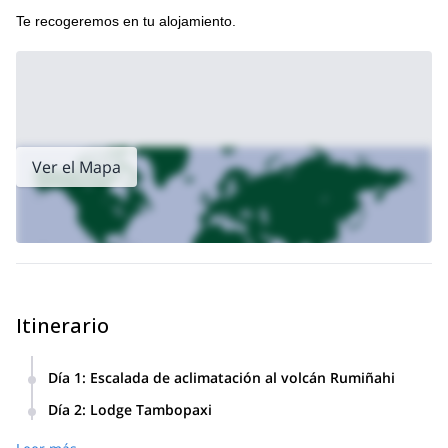
Te recogeremos en tu alojamiento.
Ver el Mapa
Itinerario
Día 1
:
Escalada de aclimatación al volcán Rumiñahi
Te recogemos muy temprano en la mañana en tu
Día 2
:
Lodge Tambopaxi
alojamiento y vamos al Parque Nacional Cotopaxi, donde
Pasamos el día descansando en las cómodas instalaciones
nos dirigiremos a la cumbre del volcán Rumiñahi a una