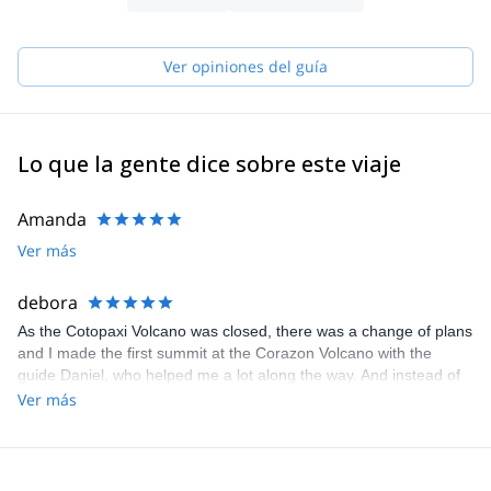
Ver opiniones del guía
Lo que la gente dice sobre este viaje
Amanda
Ver más
debora
As the Cotopaxi Volcano was closed, there was a change of plans
and I made the first summit at the Corazon Volcano with the
guide Daniel, who helped me a lot along the way. And instead of
climbing Cotopaxi we went to Cayambe which is a beautiful
Ver más
mountain! Juan went with me to the Cayambe summit and he is a
great guide! Super patient and motivated me on the journey.
Although I wasn't able to reach the summit because I wasn't
feeling well, we managed to see the sunrise from the mountain