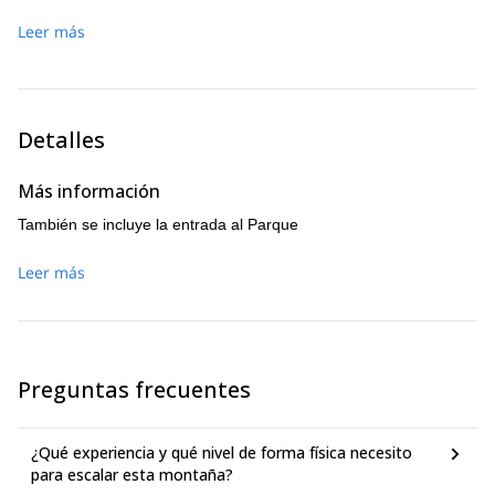
Dependiendo de cuántas personas participen en el viaje y
Reserva de Producción de Fauna Chimborazo
, relativamente
Leer más
de las condiciones climáticas, nuestro ascenso al
cerca del Refugio Carrel a unos 4800 metros. Pasaremos la
Chimborazo comenzará alrededor de la medianoche.
tarde visitando los entornos que nos rodean y, lo más
Escalaremos durante 8-9 horas hasta alcanzar una de estas
importante, descansando. Finalmente, cenaremos temprano
cumbres: Veintimilla a 6230m o Whymper a 6263m. Luego,
y luego iremos a dormir.
comenzaremos el descenso durante 3-4 horas y
Detalles
almorzaremos en un restaurante. Después de eso,
llegaremos al punto de partida por la tarde.
Más información
También se incluye la entrada al Parque
Leer más
Preguntas frecuentes
¿Qué experiencia y qué nivel de forma física necesito
para escalar esta montaña?