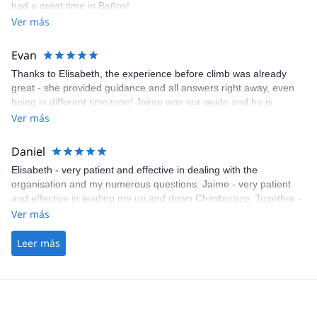
had a great time in Baños!
Ver más
Evan
Thanks to Elisabeth, the experience before climb was already
great - she provided guidance and all answers right away, even
being in different timezone! Jaime was our guide and he is
exceptionally skilled guide, with tons of experience, but also we
Ver más
did many great talks about different things! Can't recommend this
guides highly enough!
Daniel
Elisabeth - very patient and effective in dealing with the
organisation and my numerous questions. Jaime - very patient
and effective in leading me up and down Chimborazo. Together -
a perfect team. And very nice people too!
Ver más
Leer más