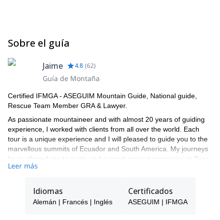
Sobre el guía
Jaime
4.8
(
62
)
Guía de Montaña
Certified IFMGA - ASEGUIM Mountain Guide, National guide,
Rescue Team Member GRA & Lawyer.
As passionate mountaineer and with almost 20 years of guiding
experience, I worked with clients from all over the world. Each
tour is a unique experience and I will pleased to guide you to the
marvellous summits of Ecuador and South America. My journeys
have allowed me to guide and summit several mountains in Peru,
Leer más
like Alpamayo, Chopicalqui & Tocllaraju amongst others and to
experience some mountain climbing in the Alps of Austria and
Italy.
Idiomas
Certificados
I’m based in Baños de Agua Santa, Ecuador’s famous piece of
Alemán | Francés | Inglés
ASEGUIM | IFMGA
heaven, where we run together with my Austrian girlfriend a small