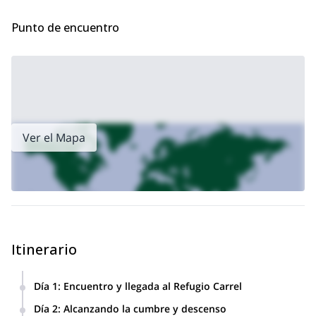
través de los escenarios más espléndidos de los Andes
ecuatorianos.
Punto de encuentro
Ver el Mapa
Itinerario
Día 1
:
Encuentro y llegada al Refugio Carrel
Recogida temprana de uno de nuestros puntos de
Día 2
:
Alcanzando la cumbre y descenso
encuentro. Iremos en coche al área de aparcamiento de la