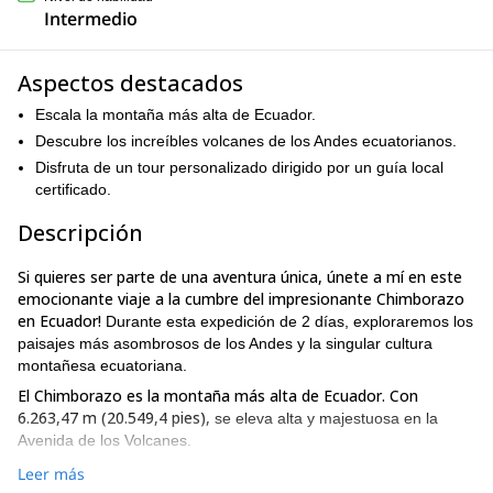
Intermedio
Aspectos destacados
Escala la montaña más alta de Ecuador.
Descubre los increíbles volcanes de los Andes ecuatorianos.
Disfruta de un tour personalizado dirigido por un guía local
certificado.
Descripción
Si quieres ser parte de una aventura única, únete a mí en este
emocionante viaje a la cumbre del impresionante Chimborazo
en Ecuador!
Durante esta expedición de 2 días, exploraremos los
paisajes más asombrosos de los Andes y la singular cultura
montañesa ecuatoriana.
El Chimborazo es la montaña más alta de Ecuador. Con
6.263,47 m (20.549,4 pies),
se eleva alta y majestuosa en la
Avenida de los Volcanes.
En esta aventura, exploraremos varios senderos y
Leer más