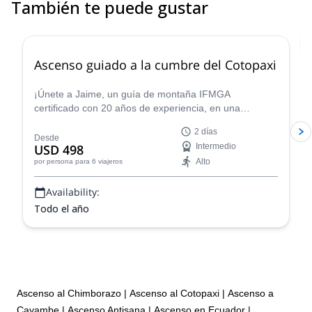
También te puede gustar
4.8
(
30
)
Ascenso guiado a la cumbre del Cotopaxi
¡Únete a Jaime, un guía de montaña IFMGA
certificado con 20 años de experiencia, en una
emocionante expedición de 2 días a la cumbre del
2 días
Cotopaxi, el icónico volcán de Ecuador!
Desde
USD 498
Intermedio
Alto
por persona
para 6 viajeros
Availability:
Todo el año
Ascenso al Chimborazo
|
Ascenso al Cotopaxi
|
Ascenso a
Cayambe
|
Ascenso Antisana
|
Ascenso en Ecuador
|