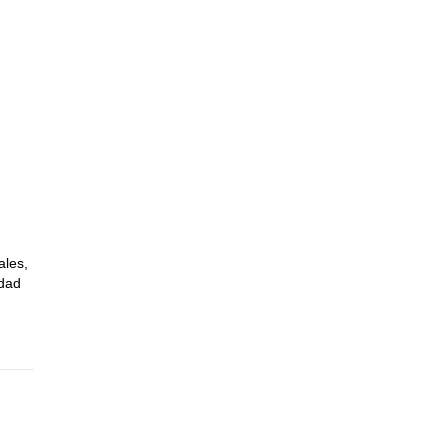
ales,
udad