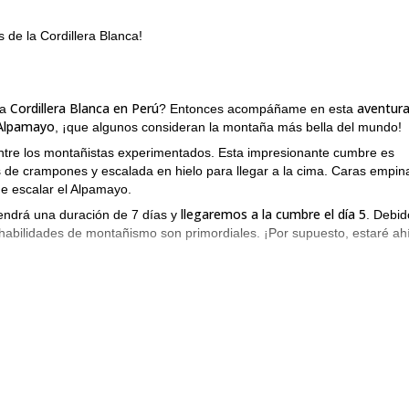
s de la Cordillera Blanca!
Cordillera Blanca en Perú
aventura
la
? Entonces acompáñame en esta
Alpamayo
, ¡que algunos consideran la montaña más bella del mundo!
ntre los montañistas experimentados. Esta impresionante cumbre es
cas de crampones y escalada en hielo para llegar a la cima. Caras empi
de escalar el Alpamayo.
llegaremos a la cumbre el día 5
tendrá una duración de 7 días y
. Debid
 habilidades de montañismo son primordiales. ¡Por supuesto, estaré ah
reserva tu lugar ahora y únete a mí en e
ismo en los Andes? Entonces
Alpamayo en la Cordillera Blanca en Perú.
fácil travesía de 1 día por el Glaciar Pastoruri
 esta
.