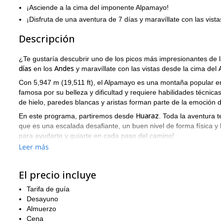
¡Asciende a la cima del imponente Alpamayo!
¡Disfruta de una aventura de 7 días y maravíllate con las vista
Descripción
¿Te gustaría descubrir uno de los picos más impresionantes de 
días
Andes
en los
y maravíllate con las vistas desde la cima del
Con 5,947 m (19,511 ft), el Alpamayo es una montaña popular e
famosa por su belleza y dificultad y requiere habilidades técni
de hielo, paredes blancas y aristas forman parte de la emoción 
Huaraz
En este programa, partiremos desde
. Toda la aventura 
que es una escalada desafiante, un buen nivel de forma física y
para ayudarte y guiarte en cada paso del camino!
Leer más
Entonces, ¿estás listo para un emocionante desafío de montañ
aventura de escalada de 7 días
hasta la cima del hermoso pico 
El precio incluye
O, si buscas un programa más corto en la región, únete a mí en
Tarifa de guía
Desayuno
Almuerzo
Cena