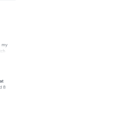
n my
tch
at
d 8