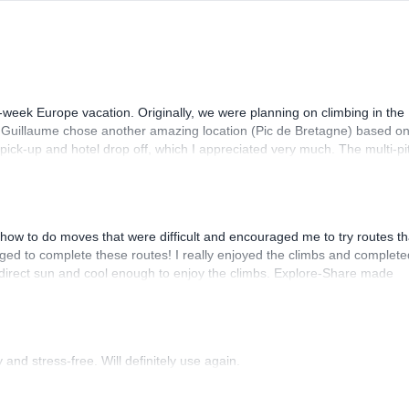
-week Europe vacation. Originally, we were planning on climbing in the
. Guillaume chose another amazing location (Pic de Bretagne) based o
n pick-up and hotel drop off, which I appreciated very much. The multi-pi
lenge, which I thoroughly enjoyed. The communication from the team
how to do moves that were difficult and encouraged me to try routes th
ed to complete these routes! I really enjoyed the climbs and complete
 direct sun and cool enough to enjoy the climbs. Explore-Share made
 Luis, our guide, was fantastic, and the platform’s organization was
and stress-free. Will definitely use again.