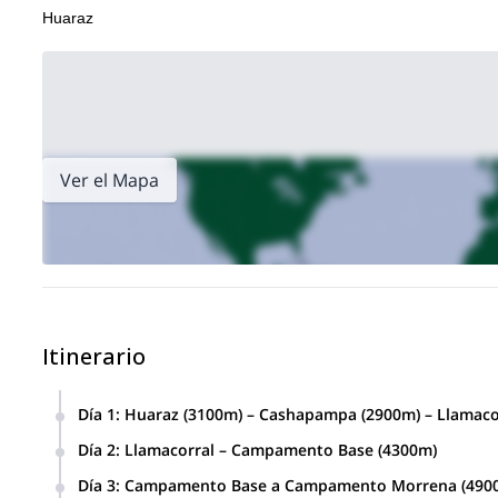
Huaraz
Ver el Mapa
Itinerario
Día 1
:
Huaraz (3100m) – Cashapampa (2900m) – Llamaco
Después del desayuno en el Hotel, partimos de Huaraz con
Día 2
:
Llamacorral – Campamento Base (4300m)
(aproximadamente 3 horas de viaje). Durante este recorri
Este día disfrutaremos de la vista de dos hermosas laguna
observaremos muchas montañas de la Cordillera Blanca com
Día 3
:
Campamento Base a Campamento Morrena (490
español significaría “laguna pequeña” y “laguna grande”. 