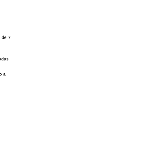
 de 7
nadas
o a
í
sta