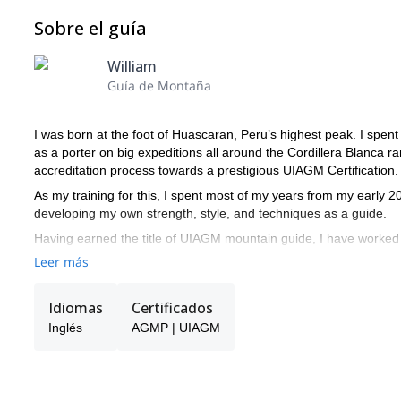
Sobre el guía
William
Guía de Montaña
I was born at the foot of Huascaran, Peru’s highest peak. I spen
as a porter on big expeditions all around the Cordillera Blanca
accreditation process towards a prestigious UIAGM Certification.
As my training for this, I spent most of my years from my early 2
developing my own strength, style, and techniques as a guide.
Having earned the title of UIAGM mountain guide, I have worked 
globe and continues to do so with patience and professionalism in
Leer más
Idiomas
Certificados
Inglés
AGMP | UIAGM