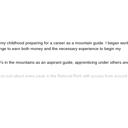
t my childhood preparing for a career as a mountain guide. I began wor
 range to earn both money and the necessary experience to begin my
0’s in the mountains as an aspirant guide, apprenticing under others an
on just about every peak in the National Park with groups from around
 all aspects of the job.