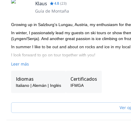
Klaus
4.8
(
23
)
Guía de Montaña
Growing up in Salzburg's Lungau, Austria, my enthusiasm for th
In winter, I passionately lead my guests on ski tours or show them
(Lyngen/Senja). And another great passion is ice climbing on froz
In summer I like to be out and about on rocks and ice in my loca
I look forward to go on tour together with you!
Leer más
Idiomas
Certificados
Italiano | Alemán | Inglés
IFMGA
Ver o