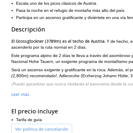
Escala uno de los picos clásicos de Austria.
Pasa la noche en el refugio de montaña más alto del país.
Participa en un ascenso gratificante y diviértete en una vía fer
Descripción
El Grossglockner (3789m) es el techo de Austria.
Y de hecho, es
ascenderlo por la ruta normal en 2 días.
Este programa alpino de 2 días te lleva a través del asombroso 
Nacional Hohe Tauern, un exigente programa de montañismo par
Será un ascenso exigente y gratificante en la roca. Además, el pr
(2,800m) recomendado!, Adlersruhe (Erzherzog Johann Hütte, 3,
¡Puedo garantizar que nunca olvidarás el panorama desde la c
Necesitas estar preparado y en muy buena condición ya que asc
Leer más
montañismo es hasta UIAA 2.
¿Interesado en este ascenso de 2 días al Grossglockner? ¡Ent
El precio incluye
Si estás interesado en una opción ligeramente más desafiante,
Tarifa de guía
Ver política de cancelación