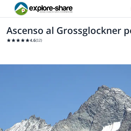
Ascenso al Grossglockner p
4.6
(
12
)