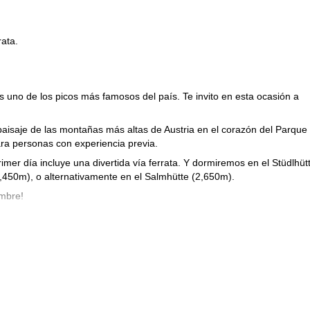
rata.
 uno de los picos más famosos del país. Te invito en esta ocasión a
paisaje de las montañas más altas de Austria en el corazón del Parque
a personas con experiencia previa.
imer día incluye una divertida vía ferrata. Y dormiremos en el Stüdlhüt
450m), o alternativamente en el Salmhütte (2,650m).
umbre!
enderemos hasta 400 metros por hora. Además, la dificultad del
onces no dudes en contactarme!
ascenso al Grossglockner vía Stüdlridg
 también puedes consultar este