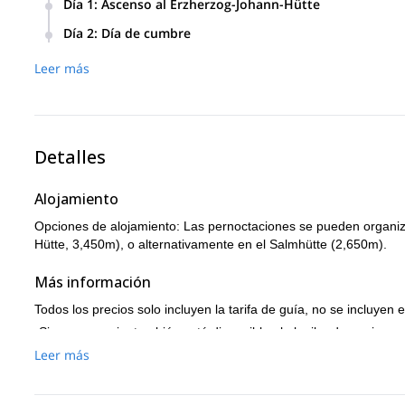
Día 1
:
Ascenso al Erzherzog-Johann-Hütte
Salimos del Stüdlhütte (2802m) y tomamos un breve descans
Día 2
:
Día de cumbre
nos lleva al Erzherzog-Johann-Hütte (3451m), el refugio más 
Hoy comenzamos temprano en la mañana sobre el Glocknerlei
Duración: 5 horas D +1400m
Leer más
cerca, pero antes de terminar el último tramo en la roca,
Austria, puedes admirar un panorama único. Durante nues
reanudar el regreso. Duración: 7 horas D +400/-1800m
Detalles
Alojamiento
Opciones de alojamiento: Las pernoctaciones se pueden organiz
Hütte, 3,450m), o alternativamente en el Salmhütte (2,650m).
Más información
Todos los precios solo incluyen la tarifa de guía, no se incluyen 
¡Si es necesario, también está disponible el alquiler de equipo por
Tamaño del grupo:
Leer más
Máximo de 3 invitados por guía, dependiendo
limitarse a 2 invitados por razones de seguridad.