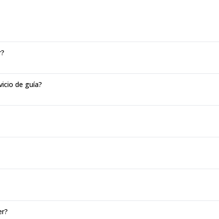
r?
vicio de guía?
er?