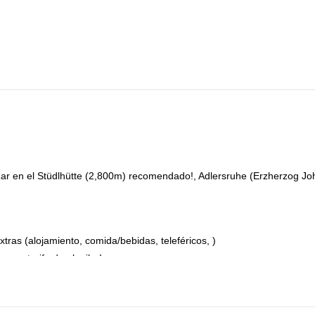
o. Luego continuamos por el Ködnitzkees hacia una vía ferrata fácil 
alto de Austria. El atardecer a esta altitud es una experiencia inolvida
tl hasta las rocas, que nos llevan al Kleinglockner. La cumbre ya es
 descendemos brevemente al Glocknerscharte. En el punto más alto de
tro descenso, descansaremos en el Erzherzog-Johann-Hütte antes de
ar en el Stüdlhütte (2,800m) recomendado!, Adlersruhe (Erzherzog J
extras (alojamiento, comida/bebidas, teleféricos, )
 una tarifa de alquiler!
 de las condiciones. En condiciones específicas, la proporción puede