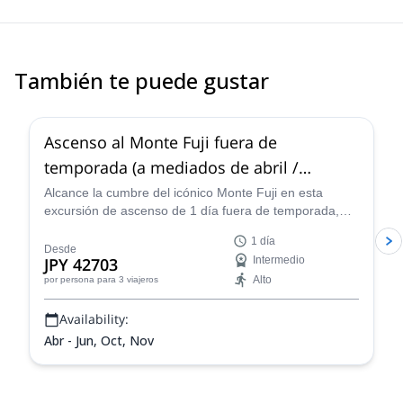
También te puede gustar
4.8
(
48
)
Ascenso al Monte Fuji fuera de
temporada (a mediados de abril /
principios de junio)
Alcance la cumbre del icónico Monte Fuji en esta
excursión de ascenso de 1 día fuera de temporada,
junto con un guía de montaña IFMGA.
1 día
Desde
JPY 42703
Intermedio
Alto
por persona
para 3 viajeros
Availability:
Abr - Jun, Oct, Nov