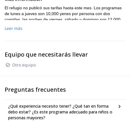
la Estación Kawaguchiko
El refugio no publicó sus tarifas hasta este mes. Los programas
de lunes a jueves son 10,000 yenes por persona con dos
comidas, las noches de viernes, sábado y domingo son 12,000
yenes, y del 11 al 15 de agosto también son 12,000 yenes por el
Leer más
período de vacaciones de Obon.
Equipo que necesitarás llevar
Otro equipo
Preguntas frecuentes
¿Qué experiencia necesito tener? ¿Qué tan en forma
debo estar? ¿Es este programa adecuado para niños o
personas mayores?