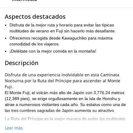
Aspectos destacados
Disfruta de la mejor ruta y horario para evitar las típicas
multitudes de verano en Fuji sin hacerlo más desafiante.
Ofrecemos recogida desde Kawaguchiko para máxima
comodidad de los viajeros.
¡Deléitate con la mejor comida en la montaña!
Descripción
Disfruta de una experiencia inolvidable en esta Caminata
Nocturna por la Ruta del Príncipe para ascender al Monte
Fuji.
El Monte Fuji, el volcán más alto de Japón con 3,776.24 metros
(12,389 pies), se erige orgullosamente en la isla de Honshu y
atrae a numerosos visitantes cada año. Su estatus como una de
las tres cumbres sagradas de Japón aumenta su atractivo.
La Ruta del Príncipe es la mejor manera de evitar las multitudes
de verano en el Monte Fuji. Solo hay 3 pequeños refugios
Leer más
operativos en esta ruta, lo que significa que el número de