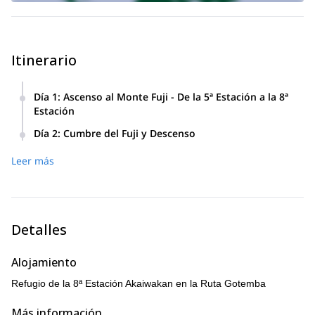
Itinerario
Día 1
:
Ascenso al Monte Fuji - De la 5ª Estación a la 8ª
Estación
9:30 a.m. Recogida desde la Estación Kawaguchiko 9:45
Día 2
:
Cumbre del Fuji y Descenso
a.m. Recogida desde la Terminal de Autobuses Fujikyu
4:00 a.m. - Despertar para el amanecer que es entre las
Highland en Kawaguchiko y luego parada en la tienda de
Leer más
4:15 y las 4:45 dependiendo de la temporada 5:00 a.m. -
conveniencia antes de dirigirse a la 5ª estación. 11:00 a.m. -
Desayuno 6:00 a.m. - Comenzar a dirigirse a la cumbre 7:30
Llegaremos a la 5ª estación de la ruta Fujinomiya,
~8:45 a.m. tiempo de exploración en la cumbre - Dirígete a
prepararemos nuestro equipo y comenzaremos a subir la
la estación meteorológica en la verdadera cumbre y luego
montaña. 3:30 p.m. - Llegada a la 8ª estación de la Ruta
rodea el cráter de regreso a la Ruta Gotemba y comienza el
Gotemba - Akaiwa-kan 5:00 p.m. - Cena en el Refugio -
Detalles
descenso 10:00 a.m. - Descanso en el refugio de la 8ª
Todo lo que puedas comer de curry y arroz 7:00 p.m. - A
estación para recoger cualquier equipo que hayamos
dormir
Alojamiento
almacenado 12:00 p.m. - Almuerzo en el refugio de la 6ª
estación de Fujinomiya 1:00 p.m. - De regreso en la 5ª
Refugio de la 8ª Estación Akaiwakan en la Ruta Gotemba
estación de la Ruta Fujinomiya 2:00 p.m. - Dejar en la
Terminal de Autobuses Fujikyu Highland 2:15 p.m. - Dejar en
Más información