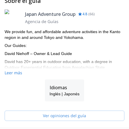
Sobre el guía
Japan Adventure Group
4.8
(
66
)
Agencia de Guías
We provide fun, and affordable adventure activities in the Kanto
region in and around Tokyo and Yokohama.
Our Guides:
David Niehoff – Owner & Lead Guide
David has 20+ years in outdoor education, with a degree in
Outdoor Experiential Education from Appalachian State
Leer más
University. He has instructed climbing, hiking, and kayaking in the
US and Japan, managed adventure programs, and taught at Toin
University of Yokohama. He founded Japan Adventure Group in
Idiomas
2012. Certifications: Wilderness First Responder, Mountain
Inglés | Japonés
Leader (AHGA), Single Pitch Instructor (PCIA), AST Level 2, ISIA
Japan Level 1 Ski Instructor.
Kento Okamura – Mt. Fuji Summer Guide
Ver opiniones del guía
Born and raised in Japan, Kento has traveled and hiked in 30+
countries. He spent multiple seasons working in a hut on Mt. Fuji