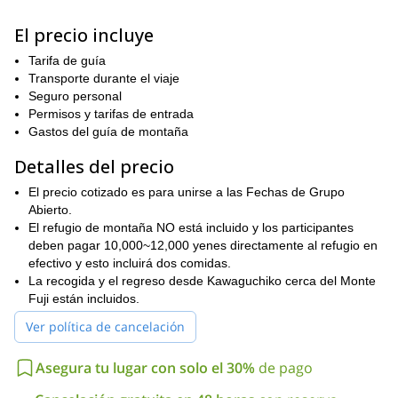
escaladores es pequeño en comparación con las miles de
personas en las otras rutas. No habrá esperas en atascos
El precio incluye
humanos como es típico en las otras rutas.
Tarifa de guía
Nuestro refugio es un negocio familiar y ofrecen la mejor comida
Transporte durante el viaje
en la montaña. Todo lo que puedas comer de curry y arroz para
Seguro personal
la cena con abundantes verduras y carne. También hay opción
Permisos y tarifas de entrada
vegana disponible para la cena. Otros refugios básicamente
Gastos del guía de montaña
sirven una pequeña porción de arroz y algo de sopa de curry
dejando a la mayoría de los escaladores con hambre. El
Detalles del precio
desayuno también incluye arroz ilimitado y sopa de miso, así
El precio cotizado es para unirse a las Fechas de Grupo
como huevo frito y jamón. No pasarás hambre en este programa.
Abierto.
También operamos exclusivamente aventuras en grupos
El refugio de montaña NO está incluido y los participantes
pequeños con un máximo de 9 personas con 1 guía. Es una
deben pagar 10,000~12,000 yenes directamente al refugio en
verdadera experiencia orientada al equipo donde el guía y otros
efectivo y esto incluirá dos comidas.
participantes se conocerán a través del ascenso.
La recogida y el regreso desde Kawaguchiko cerca del Monte
Nuestro horario es diferente al de la mayoría de los programas
Fuji están incluidos.
guiados en grupo, ya que no vemos el amanecer desde la
Ver política de cancelación
cumbre donde miles de personas se reúnen cada mañana con
sus teléfonos inteligentes en alto tomando fotos. Vemos el
Asegura tu lugar con solo el 30%
de pago
amanecer desde nuestro refugio que tiene una vista perfecta y
con muy pocas personas allí. Luego, después de desayunar