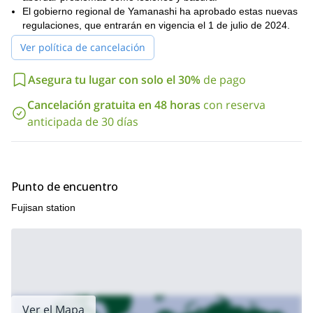
recorriendo alrededor del cráter de la cumbre. El pico más alto
El gobierno regional de Yamanashi ha aprobado estas nuevas
Kengamine
del Monte Fuji es
regulaciones, que entrarán en vigencia el 1 de julio de 2024.
y es el punto más alto de Japón a
3776 m.
Ver política de cancelación
Sin embargo, debes tener en cuenta que si vienes aquí a
principios de julio, puede que no puedas hacer el recorrido
Asegura tu lugar con solo el 30%
de pago
completo alrededor del cráter. Dependerá de la cantidad de nieve
que quede en la cumbre.
Cancelación gratuita en 48 horas
con reserva
anticipada de 30 días
Para más detalles, puedes consultar el itinerario completo para
este viaje a continuación de esta descripción.
Por favor, contáctame si deseas disfrutar de una experiencia
única ascendiendo el pico más alto de mi país.
Punto de encuentro
Fujisan station
Ver el Mapa