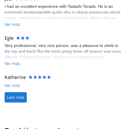
I had an excellent experience with Tadashi Terada. He is an
extremely knowledgeable guide who is clearly passionate about
nature and providing a good experience to his clients. He was
easy to get into contact with and provided excellent advice for
Ver más
gear to bring, how to prepare, and providing gear I could not
bring to rent. I highly recommend him if you want to successfully
Egle
climb Mt. Fuji.
Very professional, very nice person, was a pleasure to climb to
the top and back! But the track going down off season was sooo
difficult :) Mabye because i had a seriuos knee trauma.
Ver más
Katherine
Ver más
Leer más