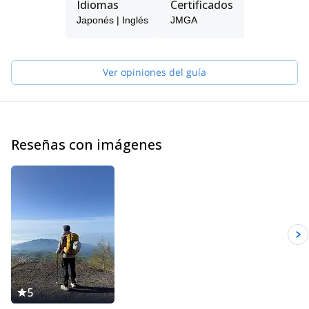
Idiomas
Certificados
and heart, or that you deepened the understanding of the local
Japonés | Inglés
JMGA
area, and of course it could be that precious moment where you
can experience this together with other people!
I am also certified in Japan Avalanche Network (JAN) at Level 2.
In the summer, I guide in the mountains, mainly in the North
Ver opiniones del guía
Japan Alps, and sea kayak, and in the winter I take clients
backcountry skiing.
Whatever the discipline, my focus is always for my clients to be
able to “feel” and to be one with the nature. The integral part of
the fun is to interact with the locals, to meet the local culture, and
Reseñas con imágenes
to breathe in the air there as a total package!
So, in the summer I like to take clients deep into the mountains
accessed by using both the sea kayak and your climbing / hiking
skills, as well as staying in tents at night. I think it is a pity if you
only spend time in the mountains or only in the sea!
And in the winter, I’d like to show my clients that backcountry
skiing is not all about chasing powder but it is about getting joy
from the mountains in totality.
I am looking forward to meeting you and sharing a quality time in
the land of varying seasonal beauties!
5