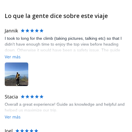
Lo que la gente dice sobre este viaje
Jannik
I took to long for the climb (taking pictures, talking etc) so that I
didn't have enough time to enjoy the top view before heading
down. Otherwise it would have been a safety issue. The guide
was perfect.
Ver más
Stacia
Overall a great experience! Guide as knowledge and helpful and
helped us maximize our trip.
Ver más
Joel