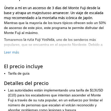
Únete a mí en un ascenso de 3 días del Monte Fuji desde la
base y atrapa un majestuoso amanecer. Un viaje de escalada
muy recomendado a la montaña más icónica de Japón.
Mientras que la mayoría de los tours típicos ofrecen solo un 50%
de ascenso de este pico, este programa te permite disfrutar del
Monte Fuji al máximo.
la ruta Fuji Yoshida,
Tomaremos
uno de los senderos más
populares, que se encuentra en el aspecto Nordeste. Debido a
su ubicación, podrás ver un amanecer impresionante desde
Leer más
cualquier parte del sendero, incluso si no estás en la cumbre.
A lo largo del camino, te contaré la historia de esta sagrada
El precio incluye
montaña volcánica y otros hechos históricos importantes.
sitio turístico más popular en Japón
El Monte Fuji es el
Tarifa de guía
por lo
que generalmente es un destino muy concurrido. Recomiendo
Detalles del precio
hacer este viaje durante los días de semana, cuando las cabañas
de montaña tienden a estar menos llenas.
Las autoridades están implementando una tarifa de $13USD
Para evitar las multitudes, propongo salir muy temprano en la
(£10) para los escaladores que intentan ascender el Monte
mañana el segundo día. Comenzaremos a caminar a las 3.30 AM
Fuji a través de su ruta popular, en un esfuerzo por limitar el
utilizando lámparas frontales. De esa manera, podemos alcanzar
número de personas que escalan el volcán reconocido y
la cumbre a las 11 AM y tener tiempo para pasar 2 horas
abordar problemas como lesiones y basura.