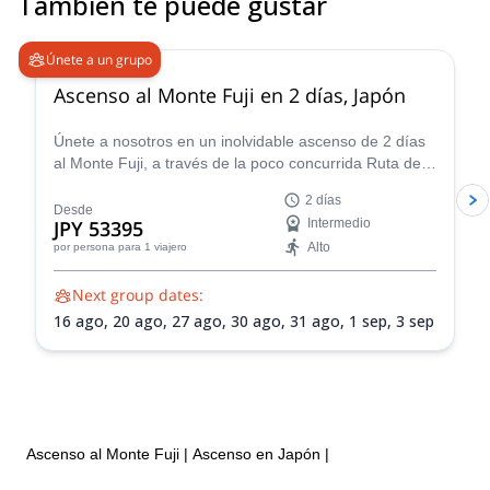
También te puede gustar
4.8
(
64
)
Únete a un grupo
Ascenso al Monte Fuji en 2 días, Japón
Únete a nosotros en un inolvidable ascenso de 2 días
al Monte Fuji, a través de la poco concurrida Ruta del
Príncipe. ¡Disfruta del pico más alto y emblemático de
2 días
Japón!
Desde
JPY 53395
Intermedio
Alto
por persona
para 1 viajero
Next group dates:
16 ago,
20 ago,
27 ago,
30 ago,
31 ago,
1 sep,
3 sep
Ascenso al Monte Fuji
|
Ascenso en Japón
|