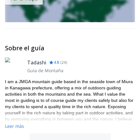
Sobre el guía
Tadashi
4.8
(
24
)
Guía de Montaña
I am a JMGA mountain guide based in the seaside town of Miura
in Kanagawa prefecture, offering a mix of outdoors guiding
activities in both the mountains and the sea. What I value the
most in guiding is to of course guide my clients safely but also for
my clients to spend a quality time in the rich nature. Exposing
yourself in the rich nature by taking part in outdoor activities, and
by removing everything in between you and the nature, I believe
that you’ll be able to experience the extraordinary. It could be the
Leer más
overwhelming feel from witnessing the change in landscapes
through seasons, or that you learnt to speak to your own body