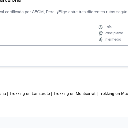
cal certificado por AEGM, Pere. ¡Elige entre tres diferentes rutas según 
1 día
Principiante
Intermedio
lona
|
Trekking en Lanzarote
|
Trekking en Montserrat
|
Trekking en Mad