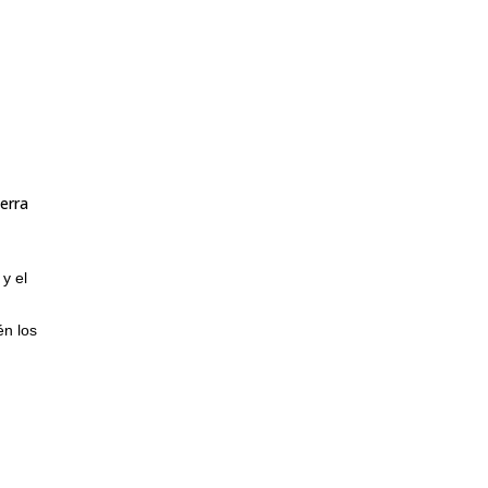
erra
y el
én los