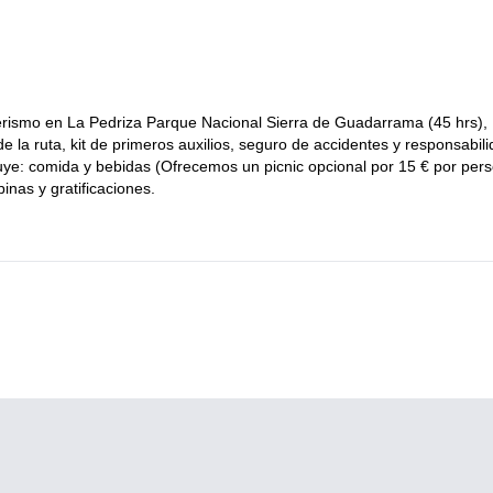
eguraré de que estés seguro y disfrutando mucho.
 te pierdas esta oportunidad única. Envíame una solicitud y déjame
l Sierra de Guadarrama.
smo.
nderismo en La Pedriza Parque Nacional Sierra de Guadarrama (45 hrs),
la ruta, kit de primeros auxilios, seguro de accidentes y responsabil
ncluye: comida y bebidas (Ofrecemos un picnic opcional por 15 € por per
inas y gratificaciones.