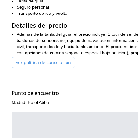
Tarifa de guía
seré tu guía exclusivamente
Además, significa que
. Así, me as
Seguro personal
¿Te gustaría unirte a mí en esta excursión por La Pedriza? No
Transporte de ida y vuelta
guiarte a través de este fantástico lugar en el Parque Naciona
Detalles del precio
día de escalada en roca en La Pedriza
También guío este
asimi
Además de la tarifa del guía, el precio incluye: 1 tour de se
bastones de senderismo, equipo de navegación, información de 
civil, transporte desde y hacia tu alojamiento. El precio no i
con opciones de comida vegana o especial bajo petición), prop
Ver política de cancelación
Punto de encuentro
Madrid, Hotel Abba