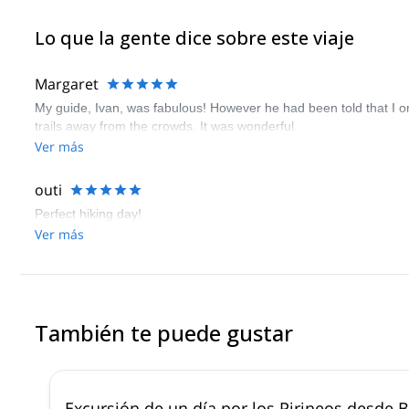
Lo que la gente dice sobre este viaje
Margaret
My guide, Ivan, was fabulous! However he had been told that I o
trails away from the crowds. It was wonderful.
Ver más
outi
Perfect hiking day!
Ver más
También te puede gustar
Excursión de un día por los Pirineos desde 