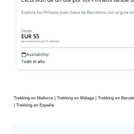
Explora los Pirineos justo fuera de Barcelona con el guía lo
Desde
EUR 55
por persona
para 8 viajeros
Availability:
Todo el año
Trekking en Mallorca
|
Trekking en Málaga
|
Trekking en Barce
|
Trekking en España