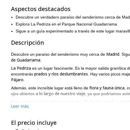
Aspectos destacados
Descubre un verdadero paraíso del senderismo cerca de Mad
Explora La Pedriza en el Parque Nacional Guadarrama.
Sigue a un guía experimentado a través de este lugar maravil
Descripción
Madrid
Descubre un paraíso del senderismo muy cerca de
. Síg
de Guadarrama
.
La Pedriza
es un lugar fascinante. Es la mayor salida granítica
prados y ríos deslumbrantes
encontrarás
. Hay varios picos ma
Pájaro
.
flora y fauna única
Además, este increíble lugar está lleno de
, 
a lo largo de nuestro viaje
ojos abiertos
, ya que podríamos avist
sende
Este programa está abierto para todos. Da la bienvenida a
Leer más
cada tipo de aventurero
. Así que si es tu primera vez haciend
disfrutar
explorar áreas más r
. Y si eres un experto, podemos
¡Te llevaré a los mejores lugares!
experiencia,
El precio incluye
viaje privado
Además, este es un
. Por lo tanto, no tendrás que 