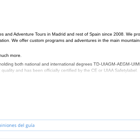
es and Adventure Tours in Madrid and rest of Spain since 2008. We pr
dation. We offer custom programs and adventures in the main mountain
 much more.
uides holding both national and international degrees TD-UIAGM-AEGM-UI
ality and has been officially certified by the CE or UIAA Safetylabel.
piniones del guía