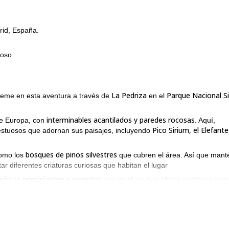
rid, España.
loso.
La Pedriza
Parque Nacional Si
ueme en esta aventura a través de
en el
interminables acantilados y paredes rocosas
 de Europa, con
. Aquí,
Pico Sirium, el Elefante
jestuosos que adornan sus paisajes, incluyendo
bosques de pinos silvestres
como los
que cubren el área. Así que mant
ar diferentes criaturas curiosas que habitan el lugar
ristas principiantes y expertos
por igual, ya que ofrece opciones para
mantendremos un ritmo que puedas
o senderismo, no te preocupes,
emotas
. Pero independientemente de tu experiencia previa o nivel de
maravillosa experiencia
compartir esta
con participantes desconocidos.