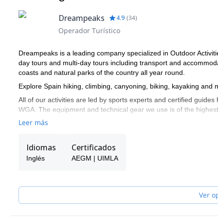
Dreampeaks
4.9
(
34
)
Operador Turístico
Dreampeaks is a leading company specialized in Outdoor Activiti
day tours and multi-day tours including transport and accommo
coasts and natural parks of the country all year round.
Explore Spain hiking, climbing, canyoning, biking, kayaking and
All of our activities are led by sports experts and certified g
WGA. The equipment and technical gear we use is of the highest qu
Leer más
Idiomas
Certificados
Inglés
AEGM | UIMLA
Ver o