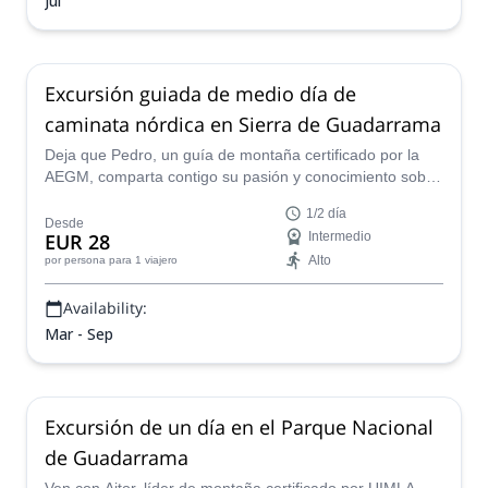
Jul
Excursión guiada de medio día de
caminata nórdica en Sierra de Guadarrama
Deja que Pedro, un guía de montaña certificado por la
AEGM, comparta contigo su pasión y conocimiento sobre
la caminata nórdica. Descubre esta maravillosa actividad
1/2 día
en uno de los lugares más hermosos de España, el
Desde
EUR 28
Intermedio
Parque Nacional de la Sierra de Guadarrama.
Alto
por persona
para 1 viajero
Availability:
Mar - Sep
Excursión de un día en el Parque Nacional
de Guadarrama