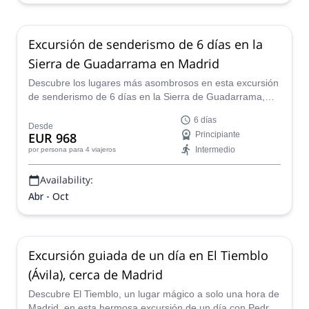
Excursión de senderismo de 6 días en la
Sierra de Guadarrama en Madrid
Descubre los lugares más asombrosos en esta excursión
de senderismo de 6 días en la Sierra de Guadarrama,
Madrid, junto a Pedro, un guía de montaña certificado
6 días
por la AEGM.
Desde
EUR 968
Principiante
Intermedio
por persona
para 4 viajeros
Availability:
Abr - Oct
Excursión guiada de un día en El Tiemblo
(Ávila), cerca de Madrid
Descubre El Tiemblo, un lugar mágico a solo una hora de
Madrid, en esta hermosa excursión de un día con Pedro,