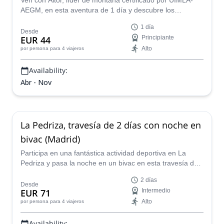
Ven con Aitor, líder de montaña certificado por UIMLA-
AEGM, en esta aventura de 1 día y descubre los
increíbles lugares naturales en el Parque Nacional de la
1 día
Sierra de Guadarrama.
Desde
EUR 44
Principiante
Alto
por persona
para 4 viajeros
Availability:
Abr - Nov
La Pedriza, travesía de 2 días con noche en
bivac (Madrid)
Participa en una fantástica actividad deportiva en La
Pedriza y pasa la noche en un bivac en esta travesía de
2 días en Madrid junto a Aitor, líder de montaña
2 días
certificado por UIMLA-AEGM.
Desde
EUR 71
Intermedio
Alto
por persona
para 4 viajeros
Availability: