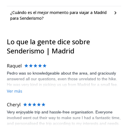
¿Cuándo es el mejor momento para viajar a Madrid
para Senderismo?
Lo que la gente dice sobre
Senderismo | Madrid
Raquel
Pedro was so knowledgeable about the area, and graciously
answered all our questions, even those unrelated to the hike.
He was very kind in picking us up from Madrid for a small fee.
He also took a bunch of photos of my husband and I during the
Ver más
trek, which I really appreciated since those are our only
pictures together from our trip to Spain. I'd definitely
Cheryl
recommend Pedro to anyone traveling to Madrid and
Very enjoyable trip and hassle-free organisation. Everyone
interested in experiencing nature outside the city.
involved went out their way to make sure I had a fantastic time,
and personalised the trip according to my interests and needs.