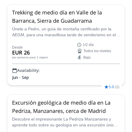
Trekking de medio día en Valle de la
Barranca, Sierra de Guadarrama
Únete a Pedro, un guía de montaña certificado por la
AEGM, para una maravillosa tarde de senderismo en el
hermoso Valle de la Barranca en Sierra de Guadarrama,
1/2 día
España.
Desde
EUR 26
Todos los niveles
Bajo
por persona
para 1 viajero
Availability:
Jun - Sep
5.0
(
2
)
Excursión geológica de medio día en La
Pedriza, Manzanares, cerca de Madrid
Descubre el impresionante La Pedriza Manzanares y
aprende todo sobre su geología en una excursión única
de medio día con Pedro, un guía de montaña certificado