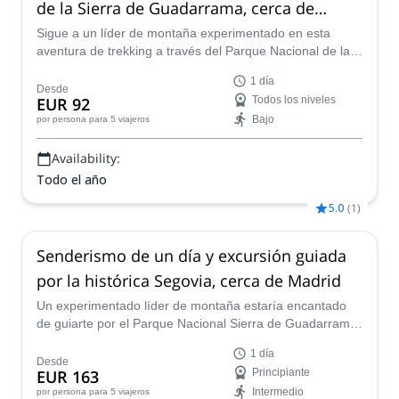
de la Sierra de Guadarrama, cerca de
Madrid
Sigue a un líder de montaña experimentado en esta
aventura de trekking a través del Parque Nacional de la
Sierra de Guadarrama cerca de Madrid, España.
1 día
Desde
EUR 92
Todos los niveles
Bajo
por persona
para 5 viajeros
Availability:
Todo el año
5.0
(
1
)
Senderismo de un día y excursión guiada
por la histórica Segovia, cerca de Madrid
Un experimentado líder de montaña estaría encantado
de guiarte por el Parque Nacional Sierra de Guadarrama
y la antigua ciudad de Segovia. Participa en este viaje
1 día
privado en España.
Desde
EUR 163
Principiante
Intermedio
por persona
para 5 viajeros