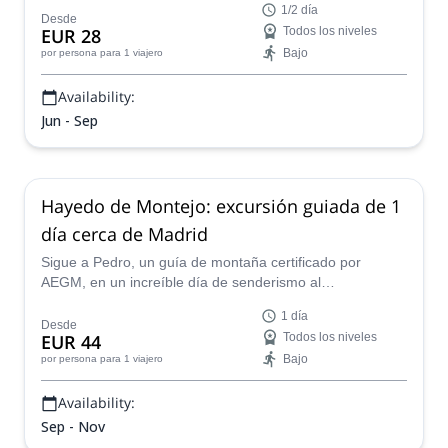
1/2 día
por AEGM.
Desde
EUR 28
Todos los niveles
Bajo
por persona
para 1 viajero
Availability:
Jun - Sep
Hayedo de Montejo: excursión guiada de 1
día cerca de Madrid
Sigue a Pedro, un guía de montaña certificado por
AEGM, en un increíble día de senderismo al
impresionante Hayedo de Montejo, cerca de Madrid,
1 día
España.
Desde
EUR 44
Todos los niveles
Bajo
por persona
para 1 viajero
Availability:
Sep - Nov