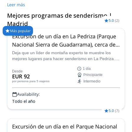
multitud de aventuras de trekking te esperan. “Compara y
Leer más
reserva un guía certificado para tu viaje de Trekking en Madrid
Mejores programas de senderismo |
con Explore-Share.com: más de 1500 guías, en 70+ países y
5.0
(
2
)
más de 8000 programas diferentes para elegir. Escoge de
Madrid
nuestra selección de Trekking en Madrid. ¡Las montañas están
Más popular
llamando!
Excursión de un día en La Pedriza (Parque
Nacional Sierra de Guadarrama), cerca de
Madrid
Deja que un líder de montaña experto te muestre los
mejores lugares para hacer senderismo en La Pedriza.
Participa en esta increíble aventura en el Parque
1 día
Nacional Guadarrama.
Desde
EUR 92
Principiante
Intermedio
por persona
para 5 viajeros
Availability:
Todo el año
5.0
(
7
)
Excursión de un día en el Parque Nacional