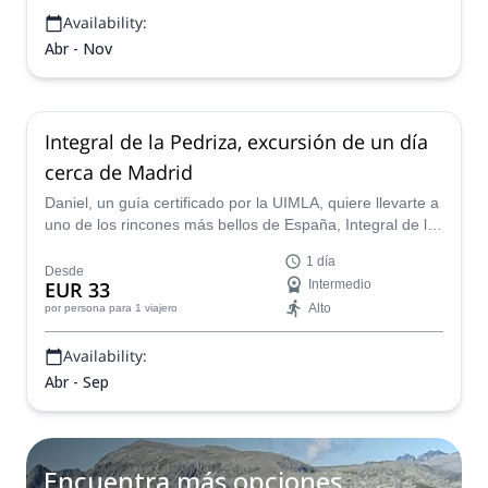
Availability:
Abr - Nov
Integral de la Pedriza, excursión de un día
cerca de Madrid
Daniel, un guía certificado por la UIMLA, quiere llevarte a
uno de los rincones más bellos de España, Integral de la
Pedriza. Acompáñalo en esta excursión de un día y
1 día
descubre este maravilloso lugar.
Desde
EUR 33
Intermedio
Alto
por persona
para 1 viajero
Availability:
Abr - Sep
Encuentra más opciones