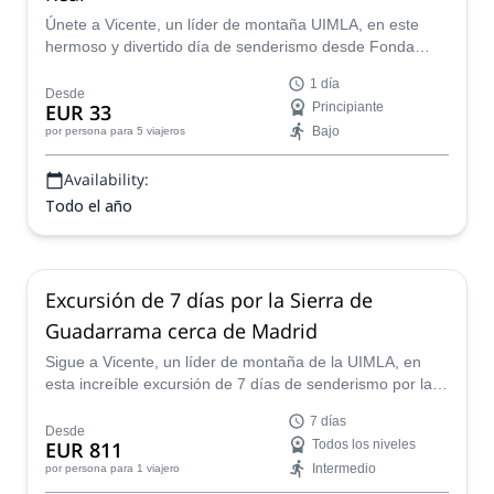
Únete a Vicente, un líder de montaña UIMLA, en este
hermoso y divertido día de senderismo desde Fonda
Real hasta Valle de la Barranca, en las montañas de
1 día
Guadarrama, España.
Desde
EUR 33
Principiante
Bajo
por persona
para 5 viajeros
Availability:
Todo el año
Excursión de 7 días por la Sierra de
Guadarrama cerca de Madrid
Sigue a Vicente, un líder de montaña de la UIMLA, en
esta increíble excursión de 7 días de senderismo por la
impresionante Sierra de Guadarrama, España.
7 días
Desde
EUR 811
Todos los niveles
Intermedio
por persona
para 1 viajero