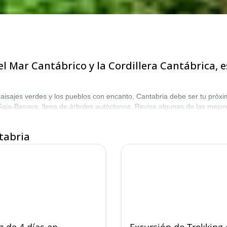
e el Mar Cantábrico y la Cordillera Cantábrica,
os paisajes verdes y los pueblos con encanto, Cantabria debe ser tu pró
Saja-Besaya, llena de árboles autóctonos. Revisa algunas de las mejor
tabria
g de 4 días en
Excursión de Trekking