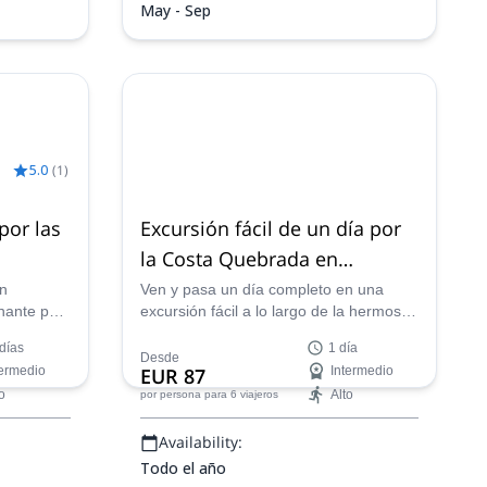
May - Sep
5.0
(
1
)
por las
Excursión fácil de un día por
la Costa Quebrada en
Cantabria, cerca de Santander
ón
Ven y pasa un día completo en una
onante por
excursión fácil a lo largo de la hermosa
abria,
Costa Quebrada en Cantabria, España,
días
1 día
 AEGM,
cerca de Santander, con el guía
Desde
termedio
EUR 87
Intermedio
certificado por AEGM Asier.
o
Alto
por persona
para 6 viajeros
Availability:
Todo el año