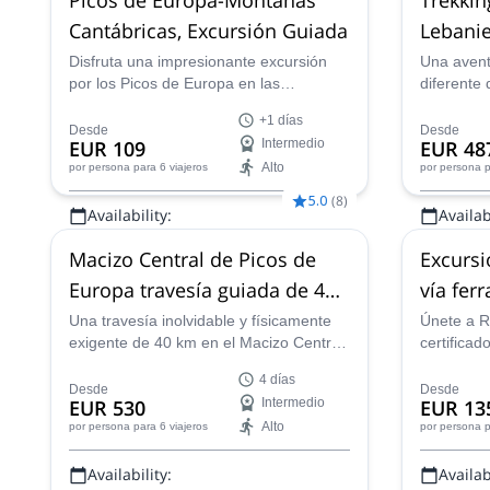
Cantábricas, Excursión Guiada
Lebanie
Naciona
Disfruta una impresionante excursión
Una avent
por los Picos de Europa en las
diferente
montañas Cantábricas del norte de
dirigida 
+1 días
España con Miguel, un guía de
combinaci
Desde
Desde
EUR 109
Intermedio
EUR 48
montaña certificado por la AEGM.
búsqueda 
Alto
por persona
para 6 viajeros
por persona
p
toda la fam
5.0
(
8
)
Availability:
Availabi
May - Sep
Todo el 
Macizo Central de Picos de
Excursi
Europa travesía guiada de 4
vía ferr
días
de Eur
Una travesía inolvidable y físicamente
Únete a R
exigente de 40 km en el Macizo Central
certificad
de Picos de Europa, en las montañas
Parque Na
4 días
cántabras. Un tour de 4 días liderado
de las ár
Desde
Desde
EUR 530
Intermedio
EUR 13
por Andrés, guía local certificado por la
de Europa
Alto
por persona
para 6 viajeros
por persona
p
AEGM.
Availability:
Availabi