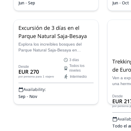
Jun - Sep
Jun - Oct
Excursión de 3 días en el
Parque Natural Saja-Besaya
Explora los increíbles bosques del
Parque Natural Saja-Besaya en
Cantabria, España, en una caminata de
Trekkin
3 días
3 días con Pedro, un guía de montaña
Todos los
Desde
certificado por la AEGM.
de Eur
EUR 270
niveles
Intermedio
por persona
para 1 viajero
Ven a expl
una herm
Availability:
montañosa
norte de 
Sep - Nov
Desde
EUR 21
experienci
por persona
p
esta joya 
con Albert
Availabi
que garan
montañera
Todo el 
Cornión.