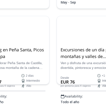
May - Sep
g en Peña Santa, Picos
Excursiones de un día 
opa
montañas y valles de
Cantabria
orar Peña Santa de Castilla,
Ven y disfruta de una excursi
osa montaña de la cadena
divertida, pintoresca y emoci
 de los Picos de Europa en el
las montañas y valles de Cant
2 días
+1 
España. Experimenta una
España, con guía certificado
Desde
7
Intermedio
EUR 76
In
a de trekking fascinante en
Asier.
Alto
Alt
ara 6 viajeros
por persona
para 6 viajeros
oculta de los Picos de Europa
o, un guía local certificado
lity:
Availability:
tiza una experiencia
 auténtica en el corazón del
año
Todo el año