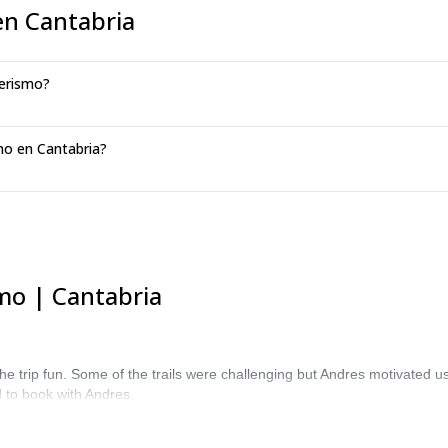
en Cantabria
derismo?
mo en Cantabria?
smo | Cantabria
trip fun. Some of the trails were challenging but Andres motivated us
to book with Andres.