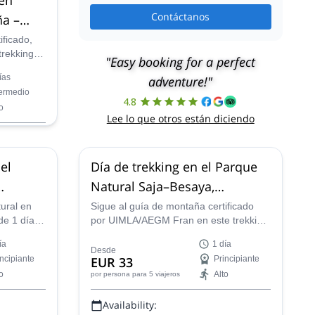
Contáctanos
ña –
mida
ificado,
trekking
"Easy booking for a perfect
al Picos
ías
adventure!"
ros
termedio
a lo largo
4.8
o
, en el
Lee lo que otros están diciendo
el
Día de trekking en el Parque
Natural Saja–Besaya,
tabria
Cantabria
ural en
Sigue al guía de montaña certificado
de 1 día
por UIMLA/AEGM Fran en este trekking
Collados
de 1 día en Cantabria y descubre los
ía
1 día
ontaña
increíbles lugares naturales en el
Desde
incipiante
EUR 33
Principiante
Parque Natural Saja-Besaya.
o
Alto
por persona
para 5 viajeros
Availability: