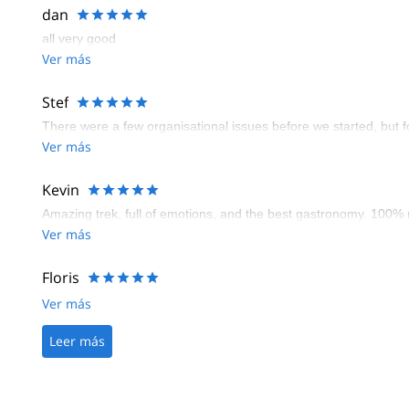
dan
all very good
Ver más
Stef
There were a few organisational issues before we started, but f
Ver más
Kevin
Amazing trek, full of emotions, and the best gastronomy. 100
Ver más
Floris
Ver más
Leer más