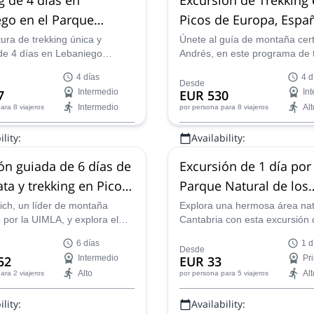
go en el Parque
Picos de Europa, Espa
l Picos de Europa
Desfiladero de La Her
ura de trekking única y
Únete al guía de montaña cert
 de 4 días en Lebaniego
Andrés, en este programa de 
por Andrés, guía AEGM. Una
de 4 días en el Parque Nacion
4 días
4 d
ón de trekking con una
de Europa. Camina por sende
Desde
7
Intermedio
EUR 530
In
del tesoro, muy divertida para
antiguos y hermosos paisajes 
Intermedio
Alt
ara 8 viajeros
por persona
para 8 viajeros
ilia.
del Desfiladero de La Hermida
norte de España.
lity:
Availability:
año
Jun - Sep
ón guiada de 6 días de
Excursión de 1 día por 
ata y trekking en Picos
Parque Natural de los
opa
Collados del Asón, Can
ich, un líder de montaña
Explora una hermosa área nat
o por la UIMLA, y explora el
Cantabria con esta excursión 
cional Picos de Europa, una
por el Parque Natural de los 
6 días
1 d
eas montañosas más increíbles
del Asón con Fran, guía de m
Desde
52
Intermedio
EUR 33
Pr
.
certificado por UIMLA/AEGM.
Alto
Alt
ara 2 viajeros
por persona
para 5 viajeros
lity:
Availability: