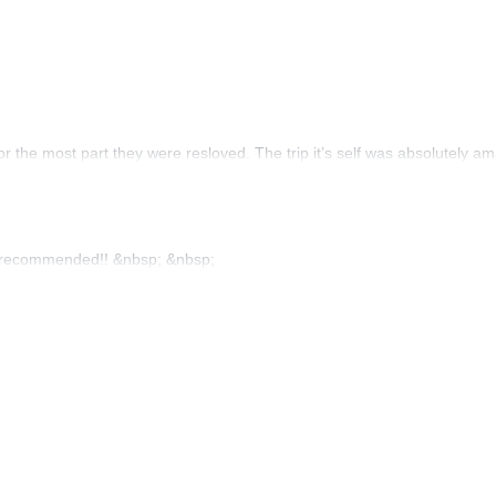
or the most part they were resloved. The trip it’s self was absolutely 
% recommended!! &nbsp; &nbsp;