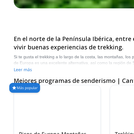
En el norte de la Península Ibérica, entr
vivir buenas experiencias de trekking.
Si te gusta el trekking a lo largo de la costa, las montañas, l
de Europa es una excelente alternativa, así como la región de 
Share.com
Leer más
Mejores programas de senderismo | Can
Más popular
Picos de Europa-Montañas
Trekkin