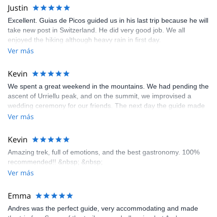
Justin
Excellent. Guias de Picos guided us in his last trip because he will
take new post in Switzerland. He did very good job. We all
enjoyed the hiking although heavy rain in first day.
Ver más
Kevin
We spent a great weekend in the mountains. We had pending the
ascent of Urriellu peak, and on the summit, we improvised a
wedding ceremony for our friends. The next day the guide made
the wonderful choice of taking us to Boru peak. We were very well
Ver más
advised from the beginning, before and during the trip. There are
thousands of things to do in Picos de Europa, so I'll be back for
Kevin
sure! &nbsp; &nbsp;
Amazing trek, full of emotions, and the best gastronomy. 100%
recommended!! &nbsp; &nbsp;
Ver más
Emma
Andres was the perfect guide, very accommodating and made