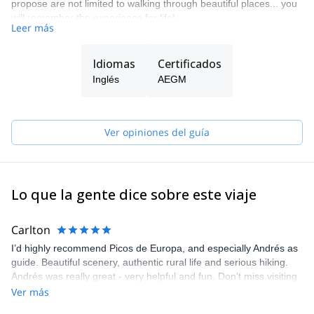
propose are not limited to walking through beautiful places... you
will remember the experience for life!
Leer más
With a degree in Digital Journalism, I try to organize innovative
programs that value local resources and traditions.
Idiomas
Certificados
I can not conceive the mountain without friends and I believe that
Inglés
AEGM
there is no better experience than a bivouac under the stars.
Ver opiniones del guía
Lo que la gente dice sobre este viaje
Carlton
I’d highly recommend Picos de Europa, and especially Andrés as
guide. Beautiful scenery, authentic rural life and serious hiking.
Andrés was really great - very helpful and fun. Don’t miss visiting
his friend, Ana, in the village - best cabrales cheese and
Ver más
conversation guaranteed!