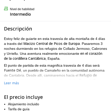
Nivel de habilidad
Intermedio
Descripción
Estoy feliz de guiarte en esta travesía de alta montaña de 4 días
Macizo Central de Picos de Europa
a través del
. Pasaremos 3
noches durmiendo en los refugios de Collado Jermoso, Cabrones
en el corazón
y Urriellu. Una aventura realmente emocionante
de la cordillera Cantábrica
, España.
El punto de partida de esta magnifica travesía de 4 días será
Fuente Dé
, un pueblo de Camaleño en la comunidad autónoma
Refugio de
de Cantabria. Desde allí, caminaremos hacia el
Collado Jermoso
, el refugio más antiguo de los Picos de Europa
Leer más
ubicado en un lugar realmente hermoso frente a la Torre del
Friero.
El precio incluye
En el día 2 caminaremos 9 km para llegar al refugio más
Refugio de Cabrones
inaccesible del viaje:
, situado a 2034
Alojamiento incluido
metros de altitud. Nuestro objetivo para el próximo día será
Tarifa de guía