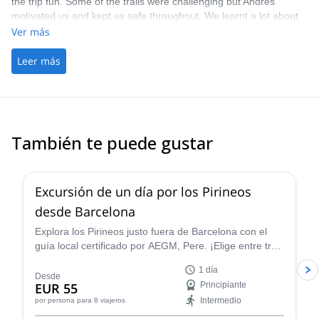
the trip fun. Some of the trails were challenging but Andres
motivated us and kept us safe throughout. We learnt a lot about
Picos de Europa and stayed in some fantastic places. Would
Ver más
recommend to book with Andres.
Leer más
También te puede gustar
4.8
(
12
)
Excursión de un día por los Pirineos
desde Barcelona
Explora los Pirineos justo fuera de Barcelona con el
guía local certificado por AEGM, Pere. ¡Elige entre tres
diferentes rutas según tus objetivos!
1 día
Desde
EUR 55
Principiante
Intermedio
por persona
para 8 viajeros