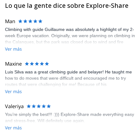
Lo que la gente dice sobre Explore-Share
Man
Climbing with guide Guillaume was absolutely a highlight of my 2-
week Europe vacation. Originally, we were planning on climbing in
the Calanques, but the park was closed due to wind and fire
danger. Guillaume chose another amazing location (Pic de
Ver más
Bretagne) based on my climbing abilities and preferences and
kindly offered train station pick-up and hotel drop off, which I
Maxine
appreciated very much. The multi-pitch route we did was not only
Luis Silva was a great climbing guide and belayer! He taught me
fun but also the right amount of challenge, which I thoroughly
how to do moves that were difficult and encouraged me to try
enjoyed. The communication from the team (Gauthier) was
routes that were challenging for me! Because of his
prompt and clear—highly recommend!
encouragement, I managed to complete these routes! I really
Ver más
enjoyed the climbs and completed 8 routes in the Sesimbra/Azoia
area. The weather was perfect, no direct sun and cool enough to
Valeriya
enjoy the climbs. Explore-Share made booking an outdoor
You’re simply the best!!! :))) Explore-Share made everything easy
climbing experience in Lisbon extremely easy. Luis, our guide,
and stress-free. Will definitely use again.
was fantastic, and the platform’s organization was flawless.
Ver más