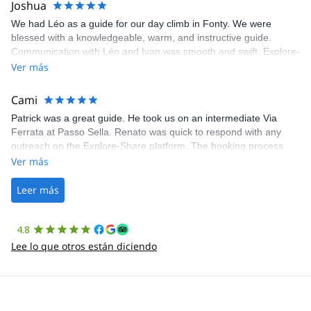
Joshua
We had Léo as a guide for our day climb in Fonty. We were
blessed with a knowledgeable, warm, and instructive guide.
Communication with Léo and Ivan was smooth and swift. Explore-
Share was excellent in arranging everything for our day climb.
Ver más
The communication was quick, and the platform was easy to use,
making our adventure stress-free.
Cami
Patrick was a great guide. He took us on an intermediate Via
Ferrata at Passo Sella. Renato was quick to respond with any
outreach on the Explore-Share platform. The booking process
was straightforward, and once Patrick was confirmed, all went
Ver más
well. It was a wonderful experience, and I’d highly recommend
the platform.
Leer más
4.8
Lee lo que otros están diciendo