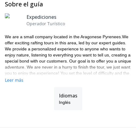
Sobre el guía
Expediciones
Operador Turístico
We are a small company located in the Aragonese Pyrenees.We
offer exciting rafting tours in this area, led by our expert guides.
We provide a personalized experience to anyone who wants to
enjoy nature, listening to everything you want to tell us, creating a
special bond with our customers. Our goal is to offer you a unique
adventure. We are never in a hurry to finish the tour, we just want
you to enjoy the experience! You set the level of difficulty and the
level of physical demand and we find the best rafting adventure
Leer más
for you. Our tours are suitable for everyone and for all ages!
Just contact us and get ready for a great rafting experience in the
Idiomas
Pyrenees!
Inglés