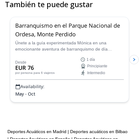
También te puede gustar
5.0
(
3
)
Barranquismo en el Parque Nacional de
Ordesa, Monte Perdido
Únete a la guía experimentada Mónica en una
emocionante aventura de barranquismo de día
completo en el Parque Nacional de Ordesa y Monte
1 día
Perdido en los Pirineos de España.
Desde
EUR 76
Principiante
Intermedio
por persona
para 6 viajeros
Availability:
May - Oct
Deportes Acuáticos en Madrid
|
Deportes acuáticos en Bilbao
|
Deportes Acuáticos en España
|
Deportes Acuáticos en