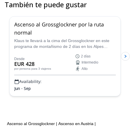
También te puede gustar
4.6
(
12
)
Ascenso al Grossglockner por la ruta
normal
Klaus te llevará a la cima del Grossglockner en este
programa de montañismo de 2 días en los Alpes
Austríacos. ¡Las vistas son impresionantes!
2 días
Desde
EUR 428
Intermedio
Alto
por persona
para 3 viajeros
Availability:
Jun - Sep
Ascenso al Grossglockner
|
Ascenso en Austria
|