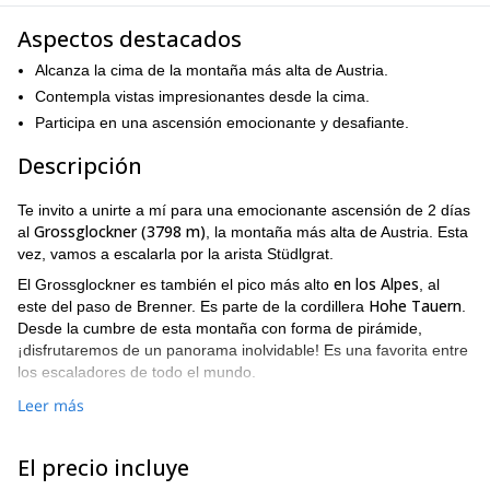
Aspectos destacados
Alcanza la cima de la montaña más alta de Austria.
Contempla vistas impresionantes desde la cima.
Participa en una ascensión emocionante y desafiante.
Descripción
Te invito a unirte a mí para una emocionante ascensión de 2 días
Grossglockner (3798 m)
al
, la montaña más alta de Austria. Esta
vez, vamos a escalarla por la arista Stüdlgrat.
en los Alpes
El Grossglockner es también el pico más alto
, al
Hohe Tauern
este del paso de Brenner. Es parte de la cordillera
.
Desde la cumbre de esta montaña con forma de pirámide,
¡disfrutaremos de un panorama inolvidable! Es una favorita entre
los escaladores de todo el mundo.
La escalada por la arista Stüdlgrat está calificada 3-4 en la escala
Leer más
UIAA, por lo tanto, definitivamente no es para principiantes.
Debes tener alguna experiencia en montañismo o podemos
El precio incluye
hacer una sesión de entrenamiento juntos si careces de