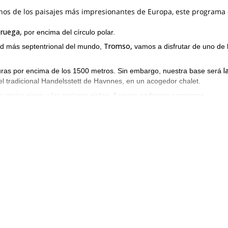
nos de los paisajes más impresionantes de Europa, este programa 
ruega,
por encima del círculo polar.
Tromso,
ad más septentrional del mundo,
vamos a disfrutar de uno de 
l
uras por encima de los 1500 metros. Sin embargo, nuestra base será
el tradicional Handelsstett de Havnnes, en un acogedor chalet.
 la mejor nieve y las mejores pistas. A veces podemos comenzar
 podemos usar un bote para llegar a una bahía tranquila para iniciar
hos otros lugares cercanos.
Isla Kagen.
l esquí de travesía en la
Será una combinación impresion
rdos azules. ¡Puedes pasar fácilmente toda tu vida aquí explorando tod
e semana de esquí de travesía en Noruega. ¡Estaré encantado de lleva