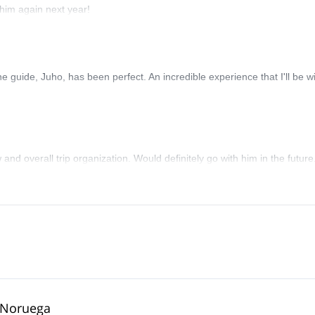
 him again next year!
 guide, Juho, has been perfect. An incredible experience that I'll be wi
d overall trip organization. Would definitely go with him in the future
, Noruega