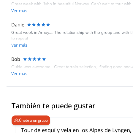
Great week with Juho in beautiful Norway. Can’t wait to tour with
Ver más
Danie
Great week in Arnoya. The relationship with the group and with the
to repeat
Ver más
Bob
Guide was awesome. Great terrain selection, finding good snow an
Ver más
También te puede gustar
Únete a un grupo
Tour de esquí y vela en los Alpes de Lyngen