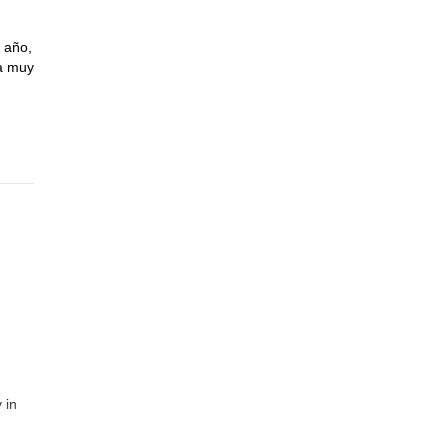
 año,
ía muy
 in