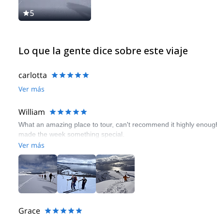
5
Lo que la gente dice sobre este viaje
carlotta
Ver más
William
What an amazing place to tour, can't recommend it highly enough.
made the week something special.
Ver más
Grace