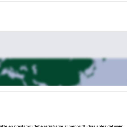
nible en préstamo (debe registrarse al menos 30 días antes del viaje).