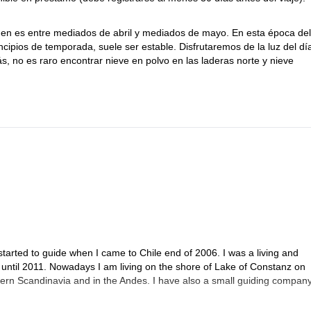
ngen es entre mediados de abril y mediados de mayo. En esta época del
incipios de temporada, suele ser estable. Disfrutaremos de la luz del d
s, no es raro encontrar nieve en polvo en las laderas norte y nieve
y free del Aeropuerto de Oslo
por favor, contáctame y puedo ayudarte a obtenerlo)
ía o hasta 6 horas. Necesitas tener una buena técnica de esquí y
started to guide when I came to Chile end of 2006. I was a living and
 until 2011. Nowadays I am living on the shore of Lake of Constanz on
hern Scandinavia and in the Andes. I have also a small guiding company