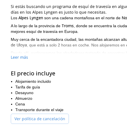
Si estás buscando un programa de esquí de travesía en algu
días en los Alpes Lyngen es justo lo que necesitas.
Alpes Lyngen
No
Los
son una cadena montañosa en el norte de
Troms
A lo largo de la provincia de
, donde se encuentra la ciud
mejores esquí de travesía en Europa.
Muy cerca de la encantadora ciudad, las montañas alcanzan alt
de Uloya
, que está a solo 2 horas en coche. Nos alojaremos en 
Desde allí, exploraremos los alrededores tratando de encontrar
Leer más
directamente con pieles desde el chalet, mientras que otros días
nuestro tour. Nuestra camioneta también nos dará acceso a muc
El precio incluye
Sin embargo, uno de los puntos destacados de la semana será e
de gran esquí con vistas espectaculares hacia los profundos fio
Alojamiento incluido
posibles excursiones de esquí de travesía!
Tarifa de guía
Por favor, contáctame si quieres unirte a mí para una increíbl
Desayuno
los mejores lugares allí!
Almuerzo
Cena
Transporte durante el viaje
Ver política de cancelación