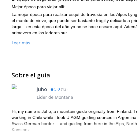
Mejor época para viajar allí:
La mejor época para realizar esquí de travesía en los Alpes Ly
el manto de nieve, que puede ser bastante frágil y delicado a pr
larga... en esta época del año ya no se hace oscuro aquí. Ademá
primavera en las laderas sur.
Estos ítems no están incluidos en el precio:
Leer más
Vuelo a Tromso
Bebidas alcohólicas, cerveza y vino mejor comprar en el dut
Seguro de cancelación de viaje aproximadamente 57 Euro (
Requisitos:
Sobre el guía
Subidas cuesta arriba entre 1000 y 1600 metros verticales por d
experiencia en esquí de travesía.
Juho
5.0
(
12
)
Líder de Montaña
Hi, my name is Juho, a mountain guide originally from Finland. I 
working in Chile while I took UIAGM guiding cources in Argentina
Swiss-German border. ...and guiding from here in the Alps, Nort
Konstanz.