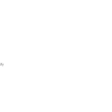
5
lly