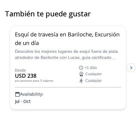
También te puede gustar
5.0
(
5
)
Esquí de travesía en Bariloche, Excursión
de un día
Descubre los mejores lugares de esquí fuera de pista
alrededor de Bariloche con Lucas, guía certificado
IFMGA/UIAGM. ¡Cerro Catedral, Cerro López, área de
+1 días
Frey y Baguales son algunas opciones que te
Desde
USD 238
Cualquier
sorprenderán!
Cualquier
por persona
para 3 viajeros
Availability:
Jul - Oct