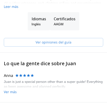
ski guiding volcanoes, rock climbing at Frey and mountaineering
Leer más
in Chalten and Tronador.
The rest of time I work as a Technical director at the AAGM,
Idiomas
Certificados
forming new guides, and trying to be an exciting dad for my two
kids, taking advantage of the great backyard we have at home!
Inglés
AAGM
Ver opiniones del guía
Lo que la gente dice sobre Juan
Anna
Juan is just a special person other than a super guide! Everything
as been awesome and planned perfectly.
Ver más