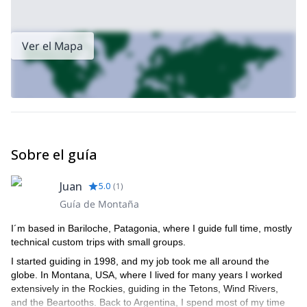
Patagonia
.
emocionante descenso
Desde la cumbre, disfrutaremos de un
de 2,500 metros/8,200 ft
laderas tienen
en nuestros esquís. Las
Ver el Mapa
una inclinación moderada
y están rodeadas de paisajes
impresionantes. Las condiciones varían desde nieve polvo hasta
esquí de primavera dependiendo de la temporada. Una vez que
llegamos al Refugio RIM, continuamos hacia el valle a través del
bosque con algo de esquí encantador entre claros.
¡Reserva ahora para una increíble oportunidad de descubrir los
paisajes remotos de la Patagonia durante este emocionante
Sobre el guía
descenso en esquí desde la cumbre del volcán Lanín!
¡Echa un vistazo a mis otros emocionantes viajes de esquí de
Juan
Tour de esquí de montaña de 8 días de los Volcanes
5.0
(
1
)
travesía:
Chilenos
Viaje de esquí de travesía de 4 días desde Bariloche a
,
Guía de Montaña
Frey
Tour de esquí de travesía de 6 días de refugio a refugio
, o
en Baguales
!
I´m based in Bariloche, Patagonia, where I guide full time, mostly
technical custom trips with small groups.
I started guiding in 1998, and my job took me all around the
globe. In Montana, USA, where I lived for many years I worked
extensively in the Rockies, guiding in the Tetons, Wind Rivers,
and the Beartooths. Back to Argentina, I spend most of my time