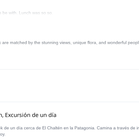
o be with. Lunch was so so.
ek are matched by the stunning views, unique flora, and wonderful peop
n, Excursión de un día
k de un día cerca de El Chaltén en la Patagonia. Camina a través de i
oy.