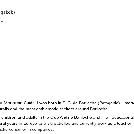
edral. Tomaremos un sendero bien señalizado que cruza un bosque
 (Jakob)
ños). Después de una caminata de 2 horas el sendero entra en un val
 la Montaña Catedral. Luego descenderemos a través de un terreno roc
 Luego cruzaremos el Río Van Titter y ascenderemos unos 50 metros po
he
 ascender la Montaña Brecha Negra (2010 m) y descender nuevamente 
, comienza la parte más física del día. El sendero asciende 300 metros
la Laguna Témpanos sin mochilas.
Descansaremos y disfrutaremos de una excelente cena casera en el refu
sfrutaremos de una excelente cena casera en el refugio. Tiempo estim
uta normal de Jakob, que pasa por el Valle Casa de Piedra.
 Mountain Guide
. I was born in S. C. de Bariloche (Patagonia). I start
g trails and the most emblematic shelters around Bariloche.
 children and adults in the Club Andino Bariloche and in an educational
l years in Europe as a ski patroller, and currently work as a teacher i
anche consultor in companies.