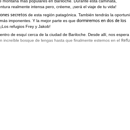
e montaña más populares en Bariloche. Durante esta caminata,
ra realmente intensa pero, créeme, ¡será el viaje de tu vida!
ncones secretos
de esta región patagónica. También tendrás la oportun
dormiremos en dos de los
s más imponentes. Y la mejor parte es que
 ¡Los refugios Frey y Jakob!
entro de esquí cerca de la ciudad de Bariloche. Desde allí, nos espera
Refu
 un increíble bosque de lengas hasta que finalmente estemos en el
o por la cresta de la Montaña Catedral. Luego será el momento de cruz
Refugio Jakob
gundo refugio de montaña: el
(conocido como Refugio S
caminar alrededor del Refugio San Martín y su hermosa laguna. Al med
ón.
ascensión guiada de un día al
os refugios, también puedo ofrecer una
irse de Bariloche sin haber visitado su mejor refugio.
óxima aventura Frey-Jakob. ¡Será un placer ser tu guía!