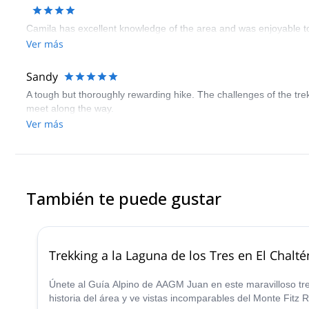
Camila has excellent knowledge of the area and was enjoyable t
Ver más
Sandy
A tough but thoroughly rewarding hike. The challenges of the tr
meet along the way.
Ver más
También te puede gustar
Trekking a la Laguna de los Tres en El Chalté
Únete al Guía Alpino de AAGM Juan en este maravilloso tre
historia del área y ve vistas incomparables del Monte Fitz R