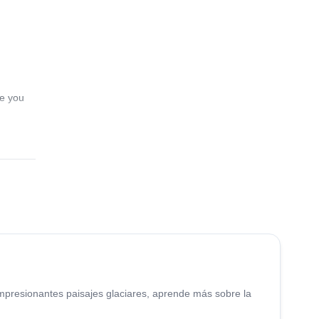
le you
4.9
(
11
)
mpresionantes paisajes glaciares, aprende más sobre la