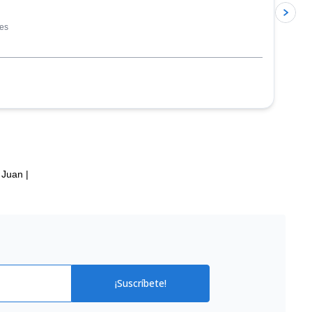
les
 Juan
|
¡Suscríbete!