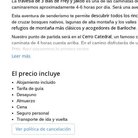
travesía de 3 días de Frey y Jakob
La
es una de las caminatas d
caminaremos aproximadamente 4-6 horas por día. Será una aventu
descubrir todos los ri
Esta aventura de senderismo te permite
de cruzar bosques nativos, lagunas de alta montaña y los valle
refugios de montaña más clásicos y acogedores de Bariloche
.
Cerro Catedral
Nuestro punto de partida será en el
, un famoso c
caminata de 4 horas cuesta arriba. En el camino disfrutarás de
Frey
. Aquí pasaremos la primera noche.
Leer más
Al día siguiente debemos continuar nuestra travesía ascendiend
Valle Rucaco
impresionante
para finalmente llegar a nuestro se
Martín).
El precio incluye
Para el tercer día de aventura, tendremos algo de tiempo para 
Alojamiento incluido
descenderemos a Bariloche nuevamente.
Tarifa de guía
Puedes encontrar el itinerario completo al final de esta descripci
Desayuno
Almuerzo
Y si no tienes mucho tiempo en el área pero quieres visitar est
Cena
Refugio Frey
. Es una buena opción para aquellos que no quieren 
Seguro personal
Contáctame lo antes posible para que podamos planificar tu pr
Transporte de ida y vuelta
Ver política de cancelación