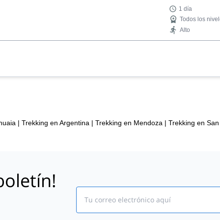
1 día
Todos los nive
Alto
huaia
|
Trekking en Argentina
|
Trekking en Mendoza
|
Trekking en San
oletín!
Email