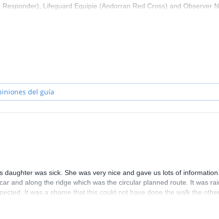
st Responder), Lifeguard Equipie (Andorran Red Cross) and Observer N
em") and the AIARE Level II (Analyzing snow stability and avalanche H
n big and amazing mountains in Patagonia, Alaska, Bolivia and Peru
.
he opportunity of guide new clients in the surroundings of my home:
piniones del guía
’s daughter was sick. She was very nice and gave us lots of informatio
ar and along the ridge which was the circular planned route. It was rai
ected. It was a shame that this could not have done the walk the othe
 that we were able to hike.