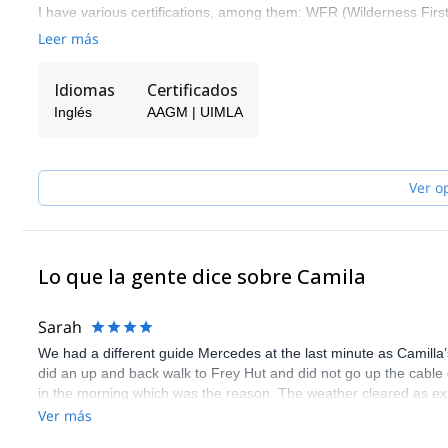
I have various certifications, among them: WFR (Wilderness Fir
Meteo (ACNA "per the Association of neu coneixement I allaus th
Leer más
course).
guiding i
Last years, I’ve been working between ski stations and
Idiomas
Certificados
professional outdoor woman and mountain lover who appreciate t
Inglés
AAGM | UIMLA
“Bariloche, in North Patagonia”.
Ver o
Lo que la gente dice sobre Camila
Sarah
We had a different guide Mercedes at the last minute as Camilla
did an up and back walk to Frey Hut and did not go up the cable c
in the morning which was the reason. The weather cleared as exp
round. We are grateful Camilla organised another guide for us so
Ver más