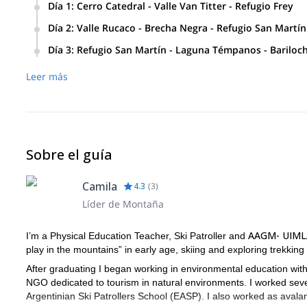
Día 1
:
Cerro Catedral - Valle Van Titter - Refugio Frey
Saliendo antes del mediodía desde el Centro de Esquí Cat
Día 2
:
Valle Rucaco - Brecha Negra - Refugio San Martín
quemado (producto de un incendio que ocurrió hace unos a
Partida desde el Refugio Frey ascendiendo a la cresta de
llamado Van Titter, atravesando un alto bosque de lengas.
Día 3
:
Refugio San Martín - Laguna Témpanos - Bariloc
suelto para cruzar el Valle Rucaco. Finalmente, debemos
sendero hasta llegar al Refugio Piedritas. Desde este punto
Caminaremos alrededor del Refugio San Martín, visitando 
el Refugio San Martín, que está junto a la Laguna Jakob. 
hasta llegar al Refugio Frey (1700 m). Descansaremos y di
Leer más
Tiempo estimado de caminata: 6-7 horas.
Al mediodía comenzaremos el descenso a Bariloche por la r
de caminata: 4 horas.
Sobre el guía
Camila
4.3
(
3
)
Líder de Montaña
AAGM- UIMLA
I’m a Physical Education Teacher, Ski Patroller and
play in the mountains” in early age, skiing and exploring trekkin
After graduating I began working in environmental education with
NGO dedicated to tourism in natural environments. I worked severa
Argentinian Ski Patrollers School (EASP). I also worked as aval