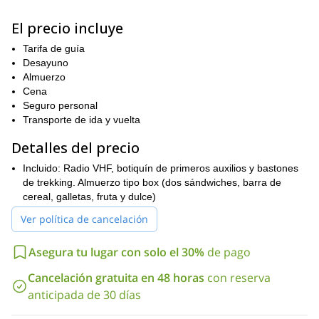
y te trasladaré a Vallecitos - Potrerillos
(85 km de la ciudad de Mendoza). Una vez en el refugio de
El precio incluye
montaña, después de una breve charla de seguridad,
¡Podemos alcanzar la cumbre del Mt.
decidiremos el itinerario.
Tarifa de guía
Arenales (3376 m) o Mt. Andresito (3100 m)!
Desayuno
Esta aventura nos llevará a través de un impresionante paisaje
Almuerzo
imponentes acantilados y arroyos de
alpino dominado por
Cena
aguas profundamente azules
Seguro personal
. Además, disfrutaremos cruzando
rica flora (pasto, plantas perennes y matorral) y
áreas con
Transporte de ida y vuelta
fauna (guanacos, cóndores, zorros, etc.)
Detalles del precio
Entonces, si quieres descubrir un lugar fabuloso cerca de
Mendoza, por favor contacta conmigo. ¡Permíteme guiarte en
Incluido: Radio VHF, botiquín de primeros auxilios y bastones
este trek de día completo en Vallecitos (Cordón del Plata)!
de trekking. Almuerzo tipo box (dos sándwiches, barra de
cereal, galletas, fruta y dulce)
Y si prefieres quedarte dos días, ¡revisa [esta versión de mi tour]
https://www.explore-share.com/trip/2-day-trek-vallecitos-
(
Ver política de cancelación
cordon-del-plata-near-mendoza/}
!
Asegura tu lugar con solo el 30%
de pago
Cancelación gratuita en 48 horas
con reserva
anticipada de 30 días