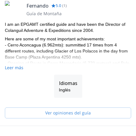
Fernando
5.0
(
1
)
Guía de Montaña
I am an EPGAMT certified guide and have been the Director of
Colanguil Adventure & Expeditions since 2004.
Here are some of my most important achievements:
- Cerro Aconcagua (6.962mts): summitted 17 times from 4
different routes, including Glacier of Los Polacos in the day from
Base Camp (Plaza Argentina 4250 mts).
- Opening of Route in Cerro Mercedario (6,770 meters) and Pole
Leer más
Peak (6120 meters), Alma Negra, Ansilta, The Ramada, The
Horn.
- More than 200 climbing routes in Los Arenales, Mendoza and
Idiomas
the main climbing centers in southern Patagonia, Argentina
Inglés
(Aguja Poincenot and Rafael Juárez)
- No. 3 in National Ranking (2003).
- Rescue and Technician in Avalanche Prevention: "Veladero"
Mine, including rescues in Aconcagua, Cerro Mercedario, Fitz
Ver opiniones del guía
Roy Glacier and in Vallecitos.