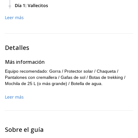
Día 1
:
Vallecitos
Monte Andresito o Monte Arenales.
Leer más
Salida: 10 AM
Regreso: 4 – 5 PM.
Senderismo: 2 – 4 horas
Detalles
Más información
Equipo recomendado: Gorra / Protector solar / Chaqueta /
Pantalones con cremallera / Gafas de sol / Botas de trekking /
Mochila de 25 L (o más grande) / Botella de agua.
Leer más
Sobre el guía