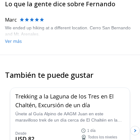
Lo que la gente dice sobre Fernando
Marc
We ended up hiking at a different location. Cerro San Bernando
and Mt. Arenales.
Ver más
También te puede gustar
4.9
(
11
)
Trekking a la Laguna de los Tres en El
Chaltén, Excursión de un día
Únete al Guía Alpino de AAGM Juan en este
maravilloso trek de un día cerca de El Chaltén en la
Patagonia. Camina a través de impresionantes
1 día
paisajes glaciares, aprende más sobre la historia del
Desde
USD 82
Todos los niveles
área y ve vistas incomparables del Monte Fitz Roy.