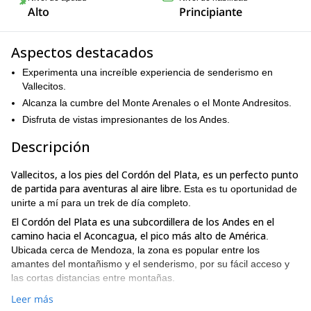
Alto
Principiante
Aspectos destacados
Experimenta una increíble experiencia de senderismo en
Vallecitos.
Alcanza la cumbre del Monte Arenales o el Monte Andresitos.
Disfruta de vistas impresionantes de los Andes.
Descripción
Vallecitos, a los pies del Cordón del Plata, es un perfecto punto
de partida para aventuras al aire libre.
Esta es tu oportunidad de
unirte a mí para un trek de día completo.
El Cordón del Plata es una subcordillera de los Andes en el
camino hacia el Aconcagua, el pico más alto de América
.
Ubicada cerca de Mendoza, la zona es popular entre los
amantes del montañismo y el senderismo, por su fácil acceso y
las cortas distancias entre montañas.
te recogeré en tu hotel, aeropuerto
Para esta salida de un día,
Leer más
o estación de autobuses