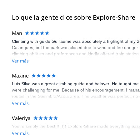
Co., I also offer my guests less well-known, but equally challen
relaxation of the mountains away from the hustle and bustle.
Lo que la gente dice sobre Explore-Share
Man
Climbing with guide Guillaume was absolutely a highlight of my 2
Calanques, but the park was closed due to wind and fire danger
climbing abilities and preferences and kindly offered train statio
route we did was not only fun but also the right amount of chal
Ver más
(Gauthier) was prompt and clear—highly recommend!
Maxine
Luis Silva was a great climbing guide and belayer! He taught me 
were challenging for me! Because of his encouragement, I manag
routes in the Sesimbra/Azoia area. The weather was perfect, no
booking an outdoor climbing experience in Lisbon extremely easy.
Ver más
flawless.
Valeriya
You’re simply the best!!! :))) Explore-Share made everything easy 
Ver más