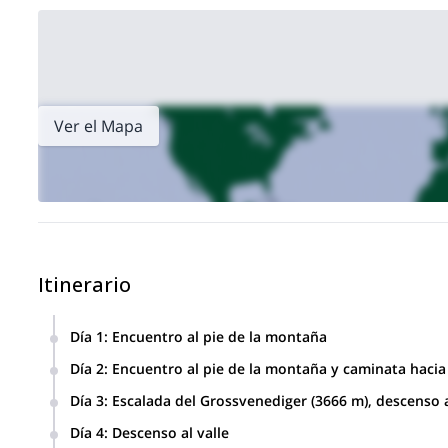
Ver el Mapa
Itinerario
Día 1
:
Encuentro al pie de la montaña
A principios de la tarde, nos encontraremos para la escala
Día 2
:
Encuentro al pie de la montaña y caminata hacia
Después del desayuno, puedes "saltarte" la primera mitad d
Día 3
:
Escalada del Grossvenediger (3666 m), descenso 
furgoneta que la mayoría de los escaladores utilizan – has
Nos levantaremos al amanecer y ascenderemos 700 metros ve
glaciar. Desde Johannishütte es una bonita caminata por la 
Día 4
:
Descenso al valle