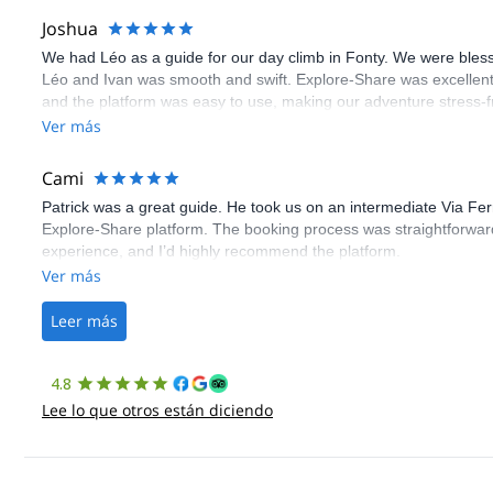
Joshua
We had Léo as a guide for our day climb in Fonty. We were bles
Léo and Ivan was smooth and swift. Explore-Share was excellent
and the platform was easy to use, making our adventure stress-f
Ver más
Cami
Patrick was a great guide. He took us on an intermediate Via Fe
Explore-Share platform. The booking process was straightforward
experience, and I’d highly recommend the platform.
Ver más
Leer más
4.8
Lee lo que otros están diciendo