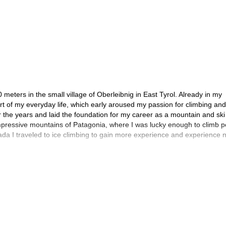
 meters in the small village of Oberleibnig in East Tyrol. Already in my
rt of my everyday life, which early aroused my passion for climbing and
 the years and laid the foundation for my career as a mountain and ski
e impressive mountains of Patagonia, where I was lucky enough to climb 
da I traveled to ice climbing to gain more experience and experience 
mite Valley at the El Capitan & half dome.
mountain guide.
ide in 2005, I have the opportunity to share my enthusiasm for nature a
ntains such as the Großglockner, Großvenediger and the Lienzer Dolomi
the Carnic Alps. While many well-known peaks are overflowed by Insta