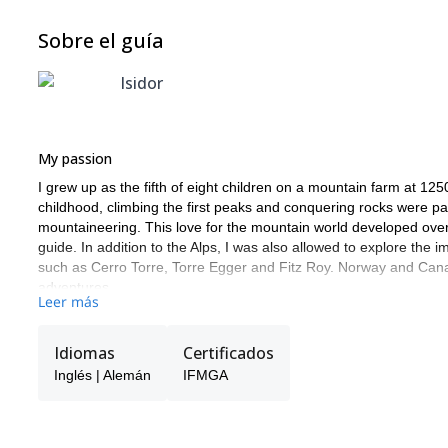
Sobre el guía
Isidor
My passion
I grew up as the fifth of eight children on a mountain farm at 1250
childhood, climbing the first peaks and conquering rocks were pa
mountaineering. This love for the mountain world developed over
guide. In addition to the Alps, I was also allowed to explore th
such as Cerro Torre, Torre Egger and Fitz Roy. Norway and Cana
adventures.
Leer más
I could also experience more adventures in California in the Yose
These experiences and experiences shape my work today as a 
Idiomas
Certificados
My way to the mountains
Inglés | Alemán
IFMGA
Since my training as a state-certified mountain guide and ski gu
mountains with my guests. In addition to the East Tyrolean mou
am also often on the road in the South Tyrolean Dolomites and 