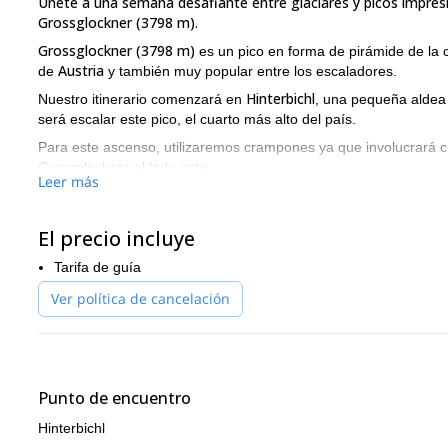
Únete a una semana desafiante entre glaciares y picos impres
Grossglockner (3798 m).
Grossglockner (3798 m)
es un pico en forma de pirámide de la
Austria
de
y también muy popular entre los escaladores.
Hinterbichl
Nuestro itinerario comenzará en
, una pequeña aldea 
será escalar este pico, el cuarto más alto del país.
Para este ascenso, utilizaremos crampones ya que involucrará cr
Grossglockner al lado este.
Leer más
Finalmente, alcanzaremos el punto más alto de Austria en el día
Para más detalles, puedes encontrar el itinerario completo para 
El precio incluye
¿Te gustaría unirte a este fantástico viaje de montañismo? Si
Tarifa de guía
experiencia muy gratificante en un pico de casi 4000 m.
Ver política de cancelación
Punto de encuentro
Hinterbichl