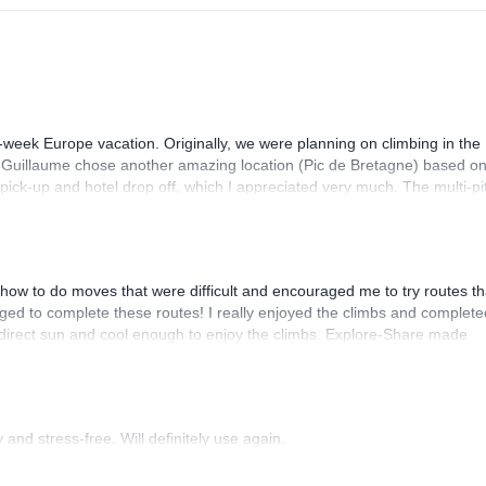
ging and relaxing destinations. So you can experience the peace and
-week Europe vacation. Originally, we were planning on climbing in the
. Guillaume chose another amazing location (Pic de Bretagne) based o
n pick-up and hotel drop off, which I appreciated very much. The multi-pi
lenge, which I thoroughly enjoyed. The communication from the team
how to do moves that were difficult and encouraged me to try routes th
ed to complete these routes! I really enjoyed the climbs and complete
 direct sun and cool enough to enjoy the climbs. Explore-Share made
 Luis, our guide, was fantastic, and the platform’s organization was
and stress-free. Will definitely use again.