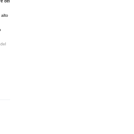
e del
 alto
o
 del