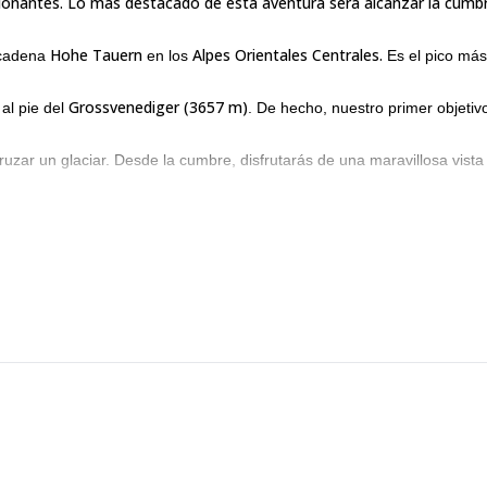
ionantes. Lo más destacado de esta aventura será alcanzar la cumbr
Hohe Tauern
Alpes Orientales Centrales.
 cadena
en los
Es el pico más
Grossvenediger (3657 m)
al pie del
. De hecho, nuestro primer objetiv
uzar un glaciar. Desde la cumbre, disfrutarás de una maravillosa vista
Glaciar Koednitzkees.
 6. En nuestro camino allí, cruzaremos el
este viaje debajo de esta descripción.
 la respuesta es sí, ¡entonces contáctame! Te aseguro que será una