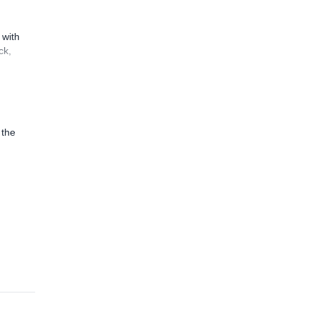
 with
ck,
 the