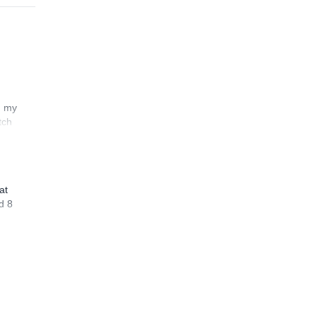
n my
tch
at
d 8