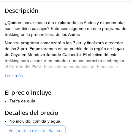
Descripción
¿Quieres pasar medio día explorando los Andes y experimentar
sus increíbles paisajes? Entonces sígueme en este programa de
trekking en la precordillera de los Andes.
7 am
Nuestro programa comenzará a las
y finalizará alrededor
8 pm
Lujan
de las
. Empezaremos en un pueblo de la región de
de Cuyo
Cacheuta
en Mendoza llamado
. El objetivo de este
trekking será alcanzar un mirador que nos permitirá contemplar
Cordón del Plata
el
. Esta cadena montañosa pertenece a la
Cordillera Frontal
de los Andes argentinos. Sus picos de 4000
Leer más
metros y 5000 metros forman un escenario asombroso y
hermoso. Además, desde este punto, también podremos ver el
volcán Tupungato
6,570 metros
increíble
. Con
, este es uno de
El precio incluye
los picos más altos de Sudamérica.
Tarifa de guía
Finalmente, para participar en este programa, necesitarás un
nivel de condición física muy bueno
. Por supuesto, estaré allí
Detalles del precio
para ayudar y guiarte!
No incluido: comida y agua.
¿Entonces, esta aventura en la precordillera de los Andes suena
emocionante? Entonces no dudes y envía la solicitud para
Ver política de cancelación