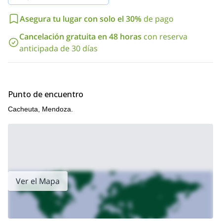
reservar tu lugar ahora.
Asegura tu lugar con solo el 30%
de pago
¿Buscas una excursión de escalada en roca en Mendoza?
Cajón de los
Entonces echa un vistazo a mi programa para
Cancelación gratuita en 48 horas
con reserva
Arenales
.
anticipada de 30 días
Punto de encuentro
Cacheuta, Mendoza.
Ver el Mapa