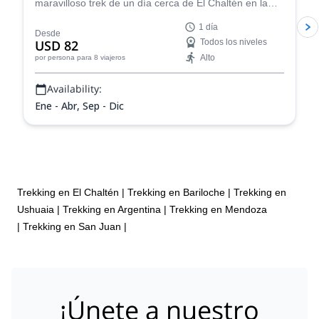
maravilloso trek de un día cerca de El Chaltén en la
Patagonia. Camina a través de impresionantes
1 día
paisajes glaciares, aprende más sobre la historia del
Desde
USD 82
Todos los niveles
área y ve vistas incomparables del Monte Fitz Roy.
Alto
por persona
para 8 viajeros
Availability:
Ene - Abr, Sep - Dic
Trekking en El Chaltén
|
Trekking en Bariloche
|
Trekking en
Ushuaia
|
Trekking en Argentina
|
Trekking en Mendoza
|
Trekking en San Juan
|
¡Únete a nuestro