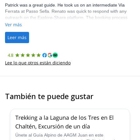
Patrick was a great guide. He took us on an intermediate Via
Ferrata at Passo Sella. Renato was quick to respond with any
outreach on the Explore-Share platform. The booking process
was straightforward, and once Patrick was confirmed, all went
Ver más
well. It was a wonderful experience, and I’d highly recommend
the platform.
Leer más
4.8
Lee lo que otros están diciendo
También te puede gustar
4.9
(
11
)
Trekking a la Laguna de los Tres en El
Chaltén, Excursión de un día
Únete al Guía Alpino de AAGM Juan en este