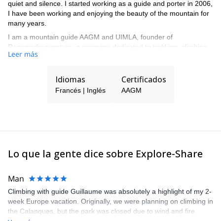
quiet and silence. I started working as a guide and porter in 2006,
I have been working and enjoying the beauty of the mountain for
many years.
I am a mountain guide AAGM and UIMLA, founder of
Rocamadreaventura, a company dedicated to trekking, climbing
Leer más
in ice / rock, high mountain and skiing. Our company is composed
of professional guides in charge of showing people what we love.
Idiomas
Certificados
Francés | Inglés
AAGM
Lo que la gente dice sobre Explore-Share
Man
Climbing with guide Guillaume was absolutely a highlight of my 2-
week Europe vacation. Originally, we were planning on climbing in
the Calanques, but the park was closed due to wind and fire