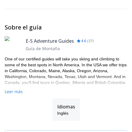
para los emocionantes obstáculos de la región.
¡Reserva este programa de heliesquí inolvidable
INMEDIATAMENTE y experimenta la incomparable nieve de
Whistler, Columbia Británica y la primera salvaje canadiense!
Sobre el guía
E-S Adventure Guides
4.6
(
37
)
Guía de Montaña
One of our certified guides will take you skiing and climbing to
some of the best spots in North America. In the USA we offer trips
in California, Colorado, Maine, Alaska, Oregon, Arizona,
Washington, Montana, Nevada, Texas, Utah and Vermont. And in
Canada, you'll find tours in Quebec, Alberta and British Columbia.
Leer más
Idiomas
Inglés