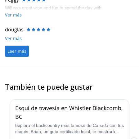
Will was great wise and fun to spend the day with.
Ver más
douglas
Ver más
Leer más
También te puede gustar
5.0
(
8
)
Esquí de travesía en Whistler Blackcomb,
BC
Explora el backcountry más famoso de Canadá con tus
esquís. Brian, un guía certificado local, te mostrará
todos los mejores lugares.