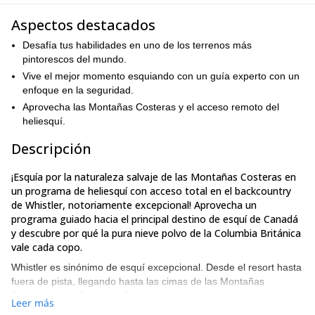
Aspectos destacados
Desafía tus habilidades en uno de los terrenos más
pintorescos del mundo.
Vive el mejor momento esquiando con un guía experto con un
enfoque en la seguridad.
Aprovecha las Montañas Costeras y el acceso remoto del
heliesquí.
Descripción
¡Esquía por la naturaleza salvaje de las Montañas Costeras en
un programa de heliesquí con acceso total en el backcountry
de Whistler, notoriamente excepcional! Aprovecha un
programa guiado hacia el principal destino de esquí de Canadá
y descubre por qué la pura nieve polvo de la Columbia Británica
vale cada copo.
Whistler es sinónimo de esquí excepcional. Desde el resort hasta
fuera de pista, llegando hasta las cimas de las Montañas
Costeras en la Columbia Británica, cada rincón de este paraíso
Leer más
nevado fue hecho para la perfecta aventura en nieve polvo única