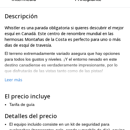
Descripción
Whistler es una parada obligatoria si quieres descubrir el mejor
esquí en Canadá. Este centro de renombre mundial en las
hermosas Montañas de la Costa es perfecto para uno o más
días de esquí de travesía.
El terreno extremadamente variado asegura que hay opciones
para todos los gustos y niveles. ¡Y el entorno nevado en este
destino canadiense es verdaderamente impresionante, por lo
que disfrutarás de las vistas tanto como de las pistas!
Subiremos con pieles, disfrutando del maravilloso entorno, y
Leer más
luego te guiaré por las mejores pendientes en cada área: desde
clásicos cortos como el DOA y el Husume hasta largas travesías
El precio incluye
como la Spearhead.
Pasaremos un día típico de esquí de travesía dejando nuestras
Tarifa de guía
marcas en los glaciares y en el backcountry del Parque Provincial
Detalles del precio
Garibaldi, justo al lado del resort. Los días de esquí suelen
terminar alrededor de las 4PM, pero en el invierno tardío o
El equipo incluido consiste en un kit de seguridad para
primavera podemos organizar tours de día más largos.