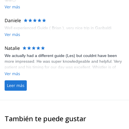
🤩❄️😎
Ver más
Daniele
Well experienced Guide ( Brian ), very nice trip in Garibaldi
Ver más
Natalie
We actually had a different guide (Les) but couldnt have been
more impressed. He was super knowledgeable and helpful. Very
patient and his timing for our day was excellent. Whistler is of
course beautiful and it was a wonderful introduction to the back
Ver más
country.
Leer más
También te puede gustar
5.0
(
1
)