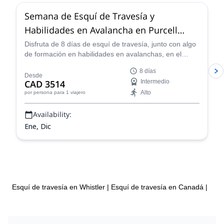
Semana de Esquí de Travesía y
Habilidades en Avalancha en Purcell
Mountain Lodge, Columbia Británica
Disfruta de 8 días de esquí de travesía, junto con algo
de formación en habilidades en avalanchas, en el
Purcell Mountain Lodge en las Rocosas de Columbia
8 días
Británica, Canadá con Brent, guía certificado por
Desde
CAD 3514
Intermedio
IFMGA.
Alto
por persona
para 1 viajero
Availability:
Ene, Dic
Esquí de travesía en Whistler
|
Esquí de travesía en Canadá
|