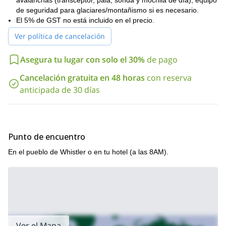
avalanchas (transceptor, pala, sonda y mochila de día), equipo
No se necesita experiencia previa en esquí de travesía, pero
de seguridad para glaciares/montañismo si es necesario.
necesitas estar en buena forma física para unirte. Decidiré el
El 5% de GST no está incluido en el precio.
itinerario exacto dependiendo del nivel del grupo y las
Ver política de cancelación
condiciones meteorológicas.
¿Tentado a explorar el backcountry de Whistler con tus esquís?
Asegura tu lugar con solo el 30%
de pago
Entonces por favor solicita reservar este viaje y ¡comencemos
la aventura!
Cancelación gratuita en 48 horas
con reserva
anticipada de 30 días
Punto de encuentro
En el pueblo de Whistler o en tu hotel (a las 8AM).
Ver el Mapa