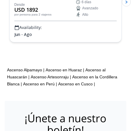
6 días
experiencia de montañismo fantástica!
Desde
USD 1892
Avanzado
Alto
por persona
para 2 viajeros
Availability:
Jun - Ago
Ascenso Alpamayo
|
Ascenso en Huaraz
|
Ascenso al
Huascarán
|
Ascenso Artesonraju
|
Ascenso en la Cordillera
Blanca
|
Ascenso en Perú
|
Ascenso en Cusco
|
¡Únete a nuestro
boletín!