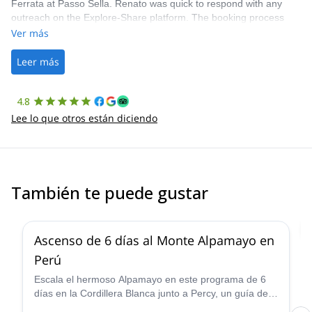
Ferrata at Passo Sella. Renato was quick to respond with any
outreach on the Explore-Share platform. The booking process
was straightforward, and once Patrick was confirmed, all went
Ver más
well. It was a wonderful experience, and I’d highly recommend
the platform.
Leer más
4.8
Lee lo que otros están diciendo
También te puede gustar
2.0
(
1
)
Ascenso de 6 días al Monte Alpamayo en
Perú
Escala el hermoso Alpamayo en este programa de 6
días en la Cordillera Blanca junto a Percy, un guía de
montaña certificado por la IFMGA, ¡y vive una