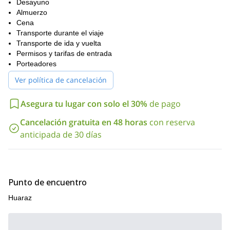
Desayuno
La mejor temporada para ascender la cima del Huascarán es
Almuerzo
desde mayo hasta agosto
durante el invierno andino,
Cena
. Lideraré
máximo 2 personas
un grupo de
Transporte durante el viaje
. Si son más de 3, pediré a un
colega que nos asista.
Transporte de ida y vuelta
Permisos y tarifas de entrada
Entonces, ¿estás listo para una experiencia de montañismo
Porteadores
inolvidable en la Cordillera Blanca en Perú? Entonces ponte en
contacto conmigo ahora y reserva tu lugar. ¡Estaré feliz de
Ver política de cancelación
guiarte!
Asegura tu lugar con solo el 30%
de pago
Cancelación gratuita en 48 horas
con reserva
anticipada de 30 días
Punto de encuentro
Huaraz