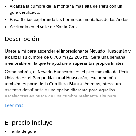
Alcanza la cumbre de la montaña más alta de Perú con un
guía certificado.
Pasa 6 días explorando las hermosas montañas de los Andes.
Acclimata en el valle de Santa Cruz.
Descripción
Nevado Huascarán
Únete a mí para ascender el impresionante
y
alcanzar su cumbre de 6,768 m (22,205 ft). ¡Será una semana
memorable en la que te ayudaré a superar tus propios límites!
Como sabrás, el Nevado Huascarán es el pico más alto de Perú.
Parque Nacional Huascarán
Ubicado en el
, esta montaña
Cordillera Blanca
también es parte de la
. Además, ofrece un
ascenso desafiante
y una opción diferente para aquellos
escaladores en busca de una cumbre realmente alta para
dominar.
Leer más
Ten en cuenta que para disfrutar al máximo de este ascenso, y
para permanecer seguro, necesitarás una buena aclimatación.
El precio incluye
Es por eso que alcanzaremos la cumbre del Huascarán después
de 4 días de preparación. También puedes unirte a mí en una
Tarifa de guía
ascensión de aclimatación en el valle de Santa Cruz
.