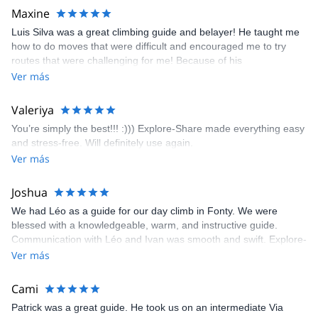
kindly offered train station pick-up and hotel drop off, which I
Maxine
appreciated very much. The multi-pitch route we did was not only
Luis Silva was a great climbing guide and belayer! He taught me
fun but also the right amount of challenge, which I thoroughly
how to do moves that were difficult and encouraged me to try
enjoyed. The communication from the team (Gauthier) was
routes that were challenging for me! Because of his
prompt and clear—highly recommend!
encouragement, I managed to complete these routes! I really
Ver más
enjoyed the climbs and completed 8 routes in the Sesimbra/Azoia
area. The weather was perfect, no direct sun and cool enough to
Valeriya
enjoy the climbs. Explore-Share made booking an outdoor
You’re simply the best!!! :))) Explore-Share made everything easy
climbing experience in Lisbon extremely easy. Luis, our guide,
and stress-free. Will definitely use again.
was fantastic, and the platform’s organization was flawless.
Ver más
Joshua
We had Léo as a guide for our day climb in Fonty. We were
blessed with a knowledgeable, warm, and instructive guide.
Communication with Léo and Ivan was smooth and swift. Explore-
Share was excellent in arranging everything for our day climb.
Ver más
The communication was quick, and the platform was easy to use,
making our adventure stress-free.
Cami
Patrick was a great guide. He took us on an intermediate Via