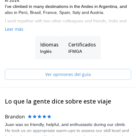
in 2014.
I’ve climbed in many destinations in the Andes in Argentina, and
also in Perú, Brasil, France, Spain, Italy and Austria.
I work together with two other colleagues and friends, Indio and
Tomás, who are also IFMGA. So if I’m not available to guide you,
Leer más
one of them can do it.
The three of us live in El Chalten, where we practice our
Idiomas
Certificados
profession and develop our passion for climbing and skiing. And
Inglés
IFMGA
we want to share it by opening the doors to all those who want to
live their Patagonian experience in a safe and unforgettable way.
We are also committed to mountain training. Therefore, we can
Ver opiniones del guía
give you the basic tools to move in the mountain safely and
smoothly. That's why we offer courses for all levels depending on
the terrain you want to train. We give lessons of rock climbing, ice
climbing, glacier transit and mountain skiing.
Lo que la gente dice sobre este viaje
Brandon
Juan was so friendly, helpful, and enthusiastic during our climb.
He took us on appropriate warm-ups to assess our skill level and