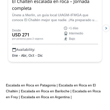
El Chaltén escalada en roca – Jornada
completa
Únete a Merlín, un guía local UIAGM-IFMGA que
conoce El Chaltén mejor que nadie. ¡Ha preparado un
gran día de escalada en roca que puede adaptarse a
+1 días
tu nivel!
Desde
USD 271
Intermedio
Bajo
por persona
para 2 viajeros
Availability:
Ene - Abr, Oct - Dic
Escalada en Roca en Patagonia
|
Escalada en Roca en El
Chaltén
|
Escalada en Roca en Bariloche
|
Escalada en Roca
en Frey
|
Escalada en Roca en Argentina
|