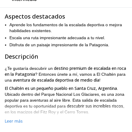
Aspectos destacados
Aprende los fundamentos de la escalada deportiva o mejora
habilidades existentes.
Escala una ruta impresionante adecuada a tu nivel.
Disfruta de un paisaje impresionante de la Patagonia.
Descripción
destino premium de escalada en roca
¿Te gustaría descubrir un
en la Patagonia
? Entonces únete a mí, vamos a El Chaltén para
aventura de escalada deportiva de medio día
una
!
El Chaltén es un pequeño pueblo en Santa Cruz, Argentina
.
Ubicado dentro del Parque Nacional Los Glaciares, es una zona
popular para aventuras al aire libre. Esta salida de escalada
descubrir sus increíbles riscos
deportiva es tu oportunidad para
,
en los macizos del Fitz Roy y el Cerro Torres.
puedes adentrarte en
En este programa de medio día (5 horas),
Leer más
el mundo de la escalada en roca o mejorar tus habilidades y
convertirte en un mejor escalador