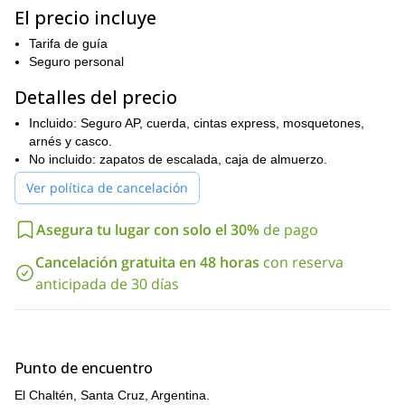
. Hay muchos riscos alrededor
El precio incluye
opciones para todos los niveles
del pueblo, con
. Practicaremos
escalada deportiva en rutas de un
las diferentes habilidades de
Tarifa de guía
largo, varios largos y búlder
! Estaré allí para ayudarte y guiarte
Seguro personal
en todo momento.
Detalles del precio
Entonces, si estás listo para una increíble media jornada de
escalada deportiva, por favor ponte en contacto conmigo.
Incluido: Seguro AP, cuerda, cintas express, mosquetones,
¡Vamos a escalar rutas impresionantes y disfrutar de vistas
arnés y casco.
panorámicas de los Andes!
No incluido: zapatos de escalada, caja de almuerzo.
Y si buscas una experiencia de montañismo en El Chaltén, revisa
Ver política de cancelación
ascenso guiado de 3 días a Cerro Solo
mi
.
Asegura tu lugar con solo el 30%
de pago
Cancelación gratuita en 48 horas
con reserva
anticipada de 30 días
Punto de encuentro
El Chaltén, Santa Cruz, Argentina.