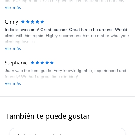
find exciting routes. Also he gave us tips throughout to not only
climb, more efficiently, but to be safe. He was extremely
Ver más
knowledgable and attentive, and always felt safe and
comfortable.
Ginny
Indio is awesome! Great teacher. Great fun to be around. Would
climb with him again. Highly recommend him no matter what your
climbing level is.
Ver más
Stephanie
Juan was the best guide! Very knowledgeable, experienced and
friendly! We had a great time climbing!
Ver más
También te puede gustar
5.0
(
17
)